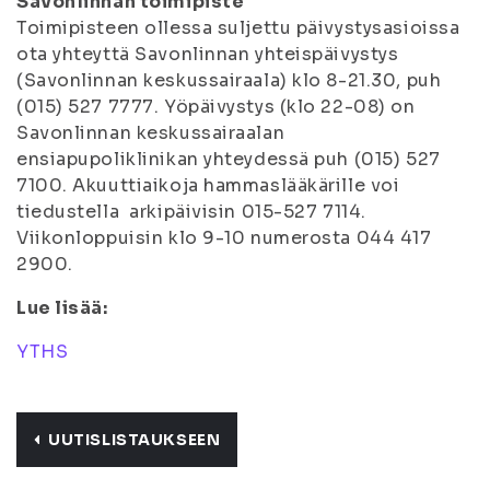
Savonlinnan toimipiste
Toimipisteen ollessa suljettu päivystysasioissa
ota yhteyttä Savonlinnan yhteispäivystys
(Savonlinnan keskussairaala) klo 8-21.30, puh
(015) 527 7777. Yöpäivystys (klo 22-08) on
Savonlinnan keskussairaalan
ensiapupoliklinikan yhteydessä puh (015) 527
7100. Akuuttiaikoja hammaslääkärille voi
tiedustella arkipäivisin 015-527 7114.
Viikonloppuisin klo 9-10 numerosta 044 417
2900.
Lue lisää:
YTHS
UUTISLISTAUKSEEN