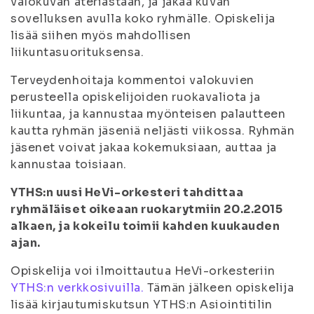
valokuvan ateriastaan, ja jakaa kuvan
sovelluksen avulla koko ryhmälle. Opiskelija
lisää siihen myös mahdollisen
liikuntasuorituksensa.
Terveydenhoitaja kommentoi valokuvien
perusteella opiskelijoiden ruokavaliota ja
liikuntaa, ja kannustaa myönteisen palautteen
kautta ryhmän jäseniä neljästi viikossa. Ryhmän
jäsenet voivat jakaa kokemuksiaan, auttaa ja
kannustaa toisiaan.
YTHS:n uusi HeVi-orkesteri tahdittaa
ryhmäläiset oikeaan ruokarytmiin 20.2.2015
alkaen, ja kokeilu toimii kahden kuukauden
ajan.
Opiskelija voi ilmoittautua HeVi-orkesteriin
YTHS:n verkkosivuilla.
Tämän jälkeen opiskelija
lisää kirjautumiskutsun YTHS:n Asiointitilin