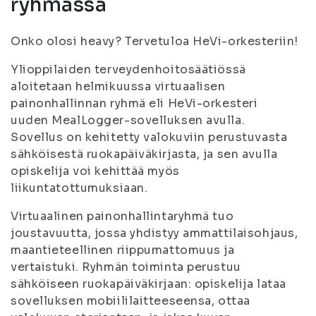
ryhmässä
Onko olosi heavy? Tervetuloa HeVi-orkesteriin!
Ylioppilaiden terveydenhoitosäätiössä
aloitetaan helmikuussa virtuaalisen
painonhallinnan ryhmä eli HeVi-orkesteri
uuden MealLogger-sovelluksen avulla.
Sovellus on kehitetty valokuviin perustuvasta
sähköisestä ruokapäiväkirjasta, ja sen avulla
opiskelija voi kehittää myös
liikuntatottumuksiaan.
Virtuaalinen painonhallintaryhmä tuo
joustavuutta, jossa yhdistyy ammattilaisohjaus,
maantieteellinen riippumattomuus ja
vertaistuki. Ryhmän toiminta perustuu
sähköiseen ruokapäiväkirjaan: opiskelija lataa
sovelluksen mobiililaitteeseensa, ottaa