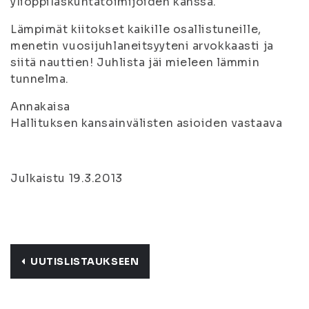
ylioppilaskuntatoimijoiden kanssa.
Lämpimät kiitokset kaikille osallistuneille,
menetin vuosijuhlaneitsyyteni arvokkaasti ja
siitä nauttien! Juhlista jäi mieleen lämmin
tunnelma.
Annakaisa
Hallituksen kansainvälisten asioiden vastaava
Julkaistu 19.3.2013
UUTISLISTAUKSEEN