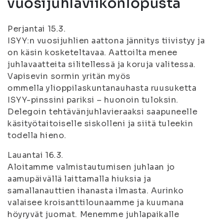
vuosijuhlaviikonlopusta
Perjantai 15.3.
ISYY:n vuosijuhlien aattona jännitys tiivistyy ja
on käsin kosketeltavaa. Aattoilta menee
juhlavaatteita silitellessä ja koruja valitessa.
Vapisevin sormin yritän myös
ommella ylioppilaskuntanauhasta ruusuketta
ISYY-pinssini pariksi – huonoin tuloksin.
Delegoin tehtävänjuhlavieraaksi saapuneelle
käsityötaitoiselle siskolleni ja siitä tuleekin
todella hieno.
Lauantai 16.3.
Aloitamme valmistautumisen juhlaan jo
aamupäivällä laittamalla hiuksia ja
samallanauttien ihanasta ilmasta. Aurinko
valaisee kroisanttilounaamme ja kuumana
höyryvät juomat. Menemme juhlapaikalle