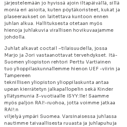
järjestelemään jo hyvissä ajoin iltapäivällä, sillä
monia eri asioita, kuten pöytäkoristeet, kukat ja
plaseeraukset on laitettava kuntoon ennen
juhlan alkua. Hallituksesta otetaan myös
hienoja juhlakuvia virallisen hovikuvaajamme
johdolla.
Juhlat alkavat coctail –tilaisuudella, jossa
Marjo ja Jori vastaanottavat tervehdykset. Itä-
Suomen yliopiston rehtori Perttu Vartiainen
tuo ylioppilaskunnallemme hienon UEF -viirin ja
Tampereen
teknillisen yliopiston ylioppilaskunta antaa
upean kierrätetyn jalkapallopelin sekä Kinder
yllätysmunia 3-vuotiaalle ISYY:lle! Saamme
myös paljon RAI!-ruohoa, jotta voimme jatkaa
RAI!:n
viljelyä ympäri Suomea. Varsinaisessa juhlassa
nautimme taivaallisesta ruuasta ja juhlapuhuja