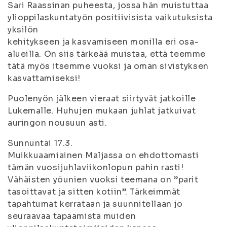
Sari Raassinan puheesta, jossa hän muistuttaa
ylioppilaskuntatyön positiivisista vaikutuksista
yksilön
kehitykseen ja kasvamiseen monilla eri osa-
alueilla. On siis tärkeää muistaa, että teemme
tätä myös itsemme vuoksi ja oman sivistyksen
kasvattamiseksi!
Puolenyön jälkeen vieraat siirtyvät jatkoille
Lukemalle. Huhujen mukaan juhlat jatkuivat
auringon nousuun asti.
Sunnuntai 17.3.
Muikkuaamiainen Maljassa on ehdottomasti
tämän vuosijuhlaviikonlopun pahin rasti!
Vähäisten yöunien vuoksi teemana on ”parit
tasoittavat ja sitten kotiin”. Tärkeimmät
tapahtumat kerrataan ja suunnitellaan jo
seuraavaa tapaamista muiden