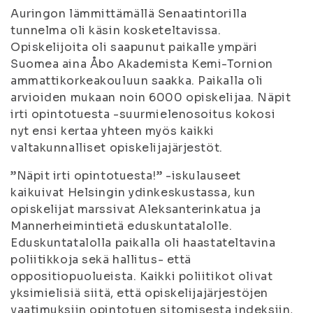
Auringon lämmittämällä Senaatintorilla
tunnelma oli käsin kosketeltavissa.
Opiskelijoita oli saapunut paikalle ympäri
Suomea aina Åbo Akademista Kemi-Tornion
ammattikorkeakouluun saakka. Paikalla oli
arvioiden mukaan noin 6000 opiskelijaa. Näpit
irti opintotuesta -suurmielenosoitus kokosi
nyt ensi kertaa yhteen myös kaikki
valtakunnalliset opiskelijajärjestöt.
”Näpit irti opintotuesta!” -iskulauseet
kaikuivat Helsingin ydinkeskustassa, kun
opiskelijat marssivat Aleksanterinkatua ja
Mannerheimintietä eduskuntatalolle.
Eduskuntatalolla paikalla oli haastateltavina
poliitikkoja sekä hallitus- että
oppositiopuolueista. Kaikki poliitikot olivat
yksimielisiä siitä, että opiskelijajärjestöjen
vaatimuksiin opintotuen sitomisesta indeksiin,