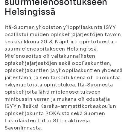
suurmielenosoitukseen
Helsingissä
Itä-Suomen yliopiston ylioppilaskunta ISYY
osallistui muiden opiskelijajärjestöjen tavoin
keskiviikkona 20.3. Näpit irti opintotuesta -
suurmielenosoitukseen Helsingissä.
Mielenosoitus oli valtakunnallisten
opiskelijajärjestöjen sekä oppilaskuntien,
opiskelijakuntien ja ylioppilaskuntien yhdessä
järjestämä, ja sen tarkoituksena oli puolustaa
nykymuotoista opintotukea. Itä-Suomesta
opiskelijoita lähti mielenosoitukseen
minibussin verran ja mukana oli edustajia
ISYY:n lisäksi Karelia-ammattikorkeakoulun
opiskelijakunta POKA:sta sekä Suomen
Lukiolaisten Liitto SLL:n aktiiveja
Savonlinnasta.