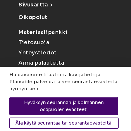
Sivukartta
Oikopolut
Materiaalipankki
Tietosuoja
Yhteystiedot
Anna palautetta
Haluaisimme tilastoida kävijätietoja
Plausible palvelua ja sen seurantaevästeitä
hyödyntäen.
Hyväksyn seurannan ja kolmannen
Joensuu
Suvantokatu 6, 80100 Joensuu |
osapuolen evästeet.
Kuopio
Yliopistonranta 15, PL 1627, 70211
Kuopio
Älä käytä seurantaa tai seurantaevästeitä.