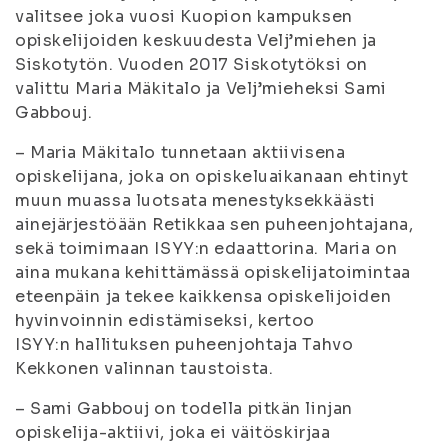
valitsee joka vuosi Kuopion kampuksen
opiskelijoiden keskuudesta Velj’miehen ja
Siskotytön. Vuoden 2017 Siskotytöksi on
valittu Maria Mäkitalo ja Velj’mieheksi Sami
Gabbouj.
– Maria Mäkitalo tunnetaan aktiivisena
opiskelijana, joka on opiskeluaikanaan ehtinyt
muun muassa luotsata menestyksekkäästi
ainejärjestöään Retikkaa sen puheenjohtajana,
sekä toimimaan ISYY:n edaattorina. Maria on
aina mukana kehittämässä opiskelijatoimintaa
eteenpäin ja tekee kaikkensa opiskelijoiden
hyvinvoinnin edistämiseksi, kertoo
ISYY:n hallituksen puheenjohtaja Tahvo
Kekkonen valinnan taustoista.
– Sami Gabbouj on todella pitkän linjan
opiskelija-aktiivi, joka ei väitöskirjaa