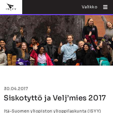
Valikko
30.04.2017
Siskotyttö ja Velj’mies 2017
Itä-Suomen yliopiston ylioppilaskunta (ISYY)