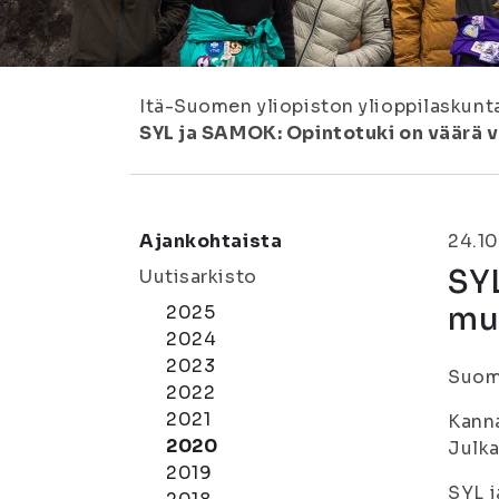
Itä-Suomen yliopiston ylioppilaskunt
SYL ja SAMOK: Opintotuki on väärä v
Ajankohtaista
24.10
SYL
Uutisarkisto
mu
2025
2024
2023
Suome
2022
2021
Kann
2020
Julka
2019
SYL j