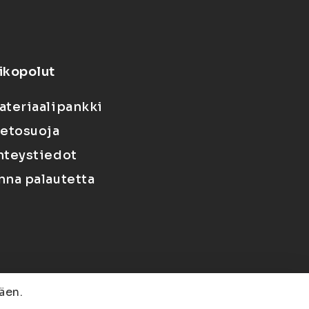
ikopolut
ateriaalipankki
ietosuoja
hteystiedot
nna palautetta
äen.