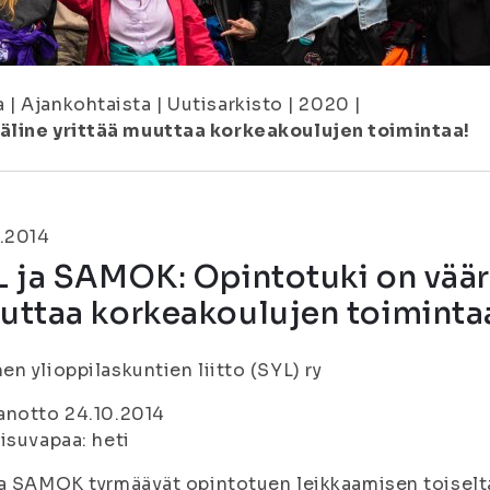
a
|
Ajankohtaista
|
Uutisarkisto
|
2020
|
äline yrittää muuttaa korkeakoulujen toimintaa!
.2014
 ja SAMOK: Opintotuki on väärä
uttaa korkeakoulujen toiminta
n ylioppilaskuntien liitto (SYL) ry
anotto 24.10.2014
isuvapaa: heti
a SAMOK tyrmäävät opintotuen leikkaamisen toiselta