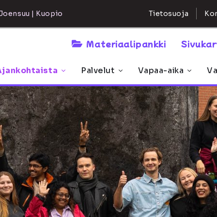
Kon
Joensuu | Kuopio
Tietosuoja
Materiaalipankki
Sivuka
Ajankohtaista
Palvelut
Vapaa-aika
Va