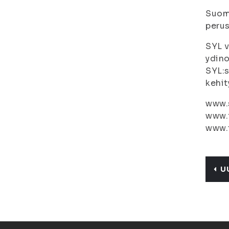
Suome
perus
SYL v
ydino
SYL:s
kehit
www.s
www.
www.
U