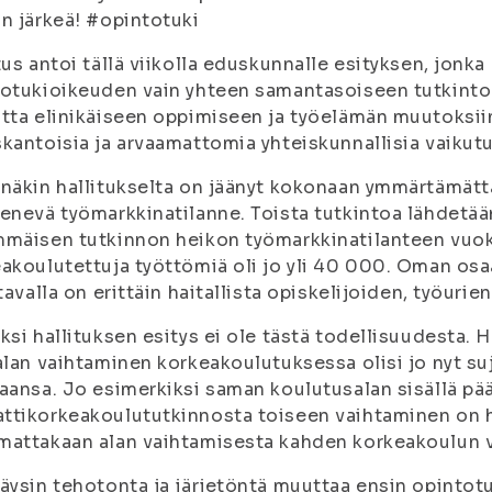
n järkeä! #opintotuki
tus antoi tällä viikolla eduskunnalle esityksen, jonka
otukioikeuden vain yhteen samantasoiseen tutkintoo
tta elinikäiseen oppimiseen ja työelämän muutoksi
kantoisia ja arvaamattomia yhteiskunnallisia vaikutu
näkin hallitukselta on jäänyt kokonaan ymmärtämätt
enevä työmarkkinatilanne. Toista tutkintoa lähdetää
mäisen tutkinnon heikon työmarkkinatilanteen vuok
akoulutettuja työttömiä oli jo yli 40 000. Oman os
 tavalla on erittäin haitallista opiskelijoiden, työuri
ksi hallituksen esitys ei ole tästä todellisuudesta. H
alan vaihtaminen korkeakoulutuksessa olisi jo nyt su
aansa. Jo esimerkiksi saman koulutusalan sisällä pää
tikorkeakoulututkinnosta toiseen vaihtaminen on h
attakaan alan vaihtamisesta kahden korkeakoulun vä
äysin tehotonta ja järjetöntä muuttaa ensin opintotu