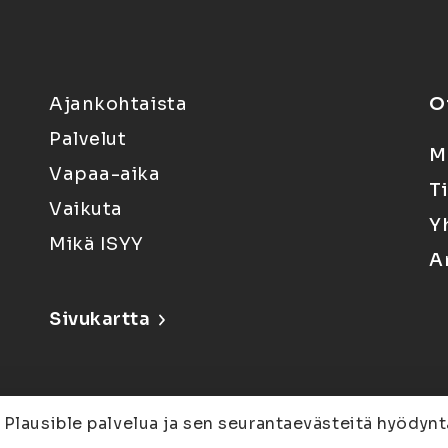
Ajankohtaista
O
Palvelut
M
Vapaa-aika
T
Vaikuta
Y
Mikä ISYY
A
Sivukartta
 Plausible palvelua ja sen seurantaevästeitä hyödynt