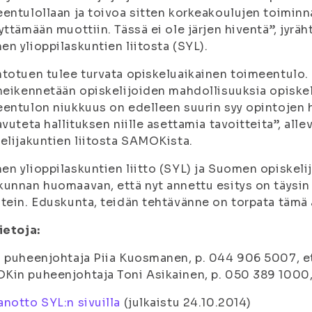
entulollaan ja toivoa sitten korkeakoulujen toimin
yttämään muottiin. Tässä ei ole järjen hiventä”, jyr
n ylioppilaskuntien liitosta (SYL).
totuen tulee turvata opiskeluaikainen toimeentulo. N
heikennetään opiskelijoiden mahdollisuuksia opiskel
entulon niukkuus on edelleen suurin syy opintojen h
avuteta hallituksen niille asettamia tavoitteita”, al
elijakuntien liitosta SAMOKista.
n ylioppilaskuntien liitto (SYL) ja Suomen opiskeli
unnan huomaavan, että nyt annettu esitys on täysin v
tein. Eduskunta, teidän tehtävänne on torpata tämä 
ietoja:
 puheenjohtaja Piia Kuosmanen, p. 044 906 5007, e
in puheenjohtaja Toni Asikainen, p. 050 389 1000,
notto SYL:n sivuilla
(
julkaistu 24.10.2014
)