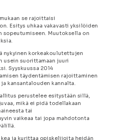
 mukaan se rajoittaisi
n. Esitys uhkaa vakavasti yksilöiden
in sopeutumiseen. Muutoksella on
ksia.
ä nykyinen korkeakoulutettujen
n usein suorittamaan juuri
si. Syyskuussa 2014
aamisen täydentämisen rajoittaminen
en ja kansantalouden kannalta.
allitus perustelee esitystään sillä,
juvaa, mikä ei pidä todellakaan
aineesta tai
yvin vaikeaa tai jopa mahdotonta
lillä.
kea ja kurittaa opiskelijoita heidän