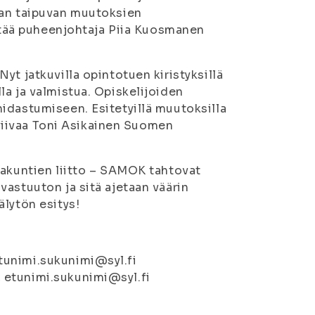
nan taipuvan muutoksien
ähtää puheenjohtaja Piia Kuosmanen
yt jatkuvilla opintotuen kiristyksillä
la ja valmistua. Opiskelijoiden
idastumiseen. Esitetyillä muutoksilla
leviivaa Toni Asikainen Suomen
jakuntien liitto – SAMOK tahtovat
astuuton ja sitä ajetaan väärin
älytön esitys!
tunimi.sukunimi@syl.fi
 etunimi.sukunimi@syl.fi