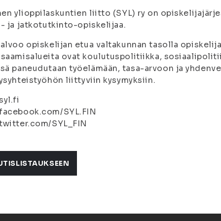
n ylioppilaskuntien liitto (SYL) ry on opiskelijajärj
- ja jatkotutkinto-opiskelijaa.
alvoo opiskelijan etua valtakunnan tasolla opiskelij
saamisalueita ovat koulutuspolitiikka, sosiaalipolitii
sä paneudutaan työelämään, tasa-arvoon ja yhdenve
ysyhteistyöhön liittyviin kysymyksiin.
yl.fi
facebook.com/SYL.FIN
twitter.com/SYL_FIN
UTISLISTAUKSEEN