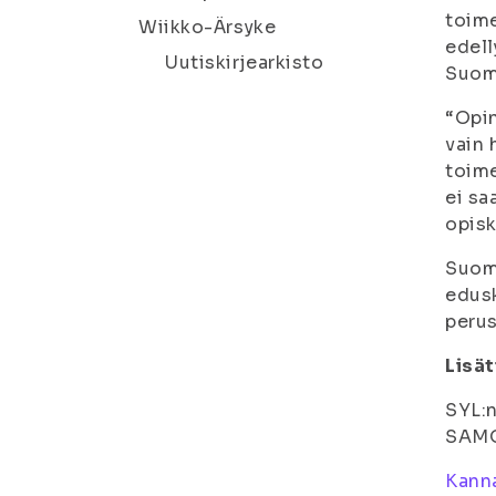
toime
Wiikko-Ärsyke
edell
Uutiskirjearkisto
Suome
“Opin
vain 
toime
ei sa
opisk
Suome
edusk
perus
Lisät
SYL:n
SAMOK
Kanna