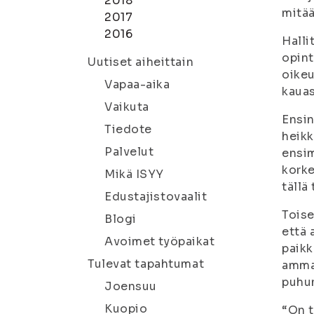
2018
mitää
2017
2016
Halli
opint
Uutiset aiheittain
oikeu
Vapaa-aika
kauas
Vaikuta
Ensin
Tiedote
heikk
Palvelut
ensim
korke
Mikä ISYY
tällä
Edustajistovaalit
Toise
Blogi
että 
Avoimet työpaikat
paikk
Tulevat tapahtumat
ammat
puhum
Joensuu
Kuopio
“On t