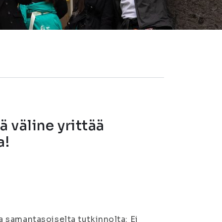
 väline yrittää
a!
 samantasoiselta tutkinnolta: Ei