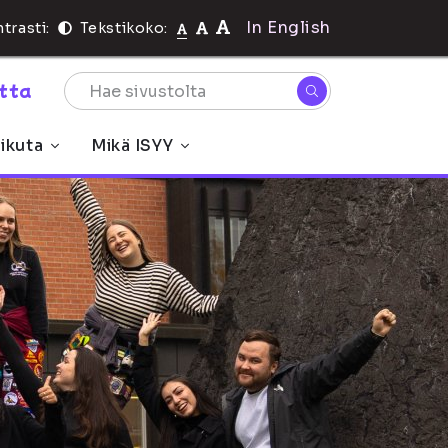
In English
trasti:
Tekstikoko:
rtta
ikuta
Mikä ISYY