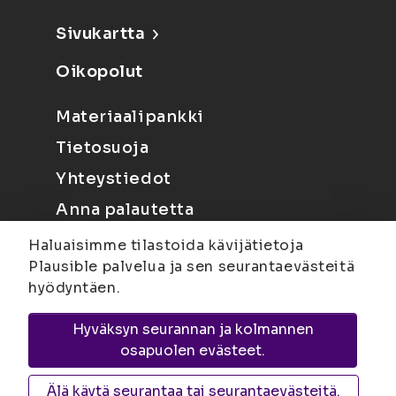
Sivukartta
Oikopolut
Materiaalipankki
Tietosuoja
Yhteystiedot
Anna palautetta
Haluaisimme tilastoida kävijätietoja
Plausible palvelua ja sen seurantaevästeitä
hyödyntäen.
Hyväksyn seurannan ja kolmannen
Joensuu
Suvantokatu 6, 80100 Joensuu |
osapuolen evästeet.
Kuopio
Yliopistonranta 15, PL 1627, 70211
Kuopio
Älä käytä seurantaa tai seurantaevästeitä.