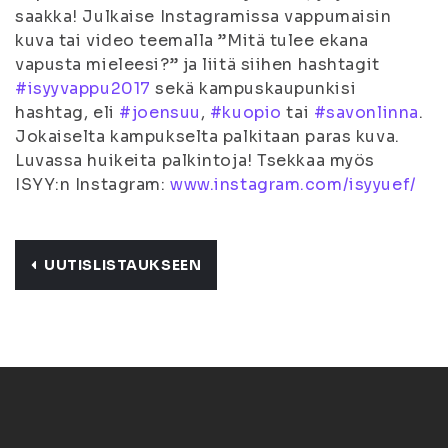
saakka! Julkaise Instagramissa vappumaisin
kuva tai video teemalla ”Mitä tulee ekana
vapusta mieleesi?” ja liitä siihen hashtagit
#
isyyvappu2017
sekä kampuskaupunkisi
hashtag, eli
#
joensuu
,
#
kuopio
tai
#
savonlinna
.
Jokaiselta kampukselta palkitaan paras kuva.
Luvassa huikeita palkintoja! Tsekkaa myös
ISYY:n Instagram:
www.instagram.com/isyyuef/
UUTISLISTAUKSEEN