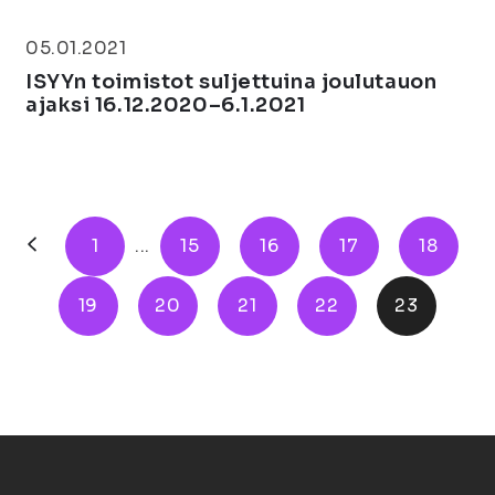
05.01.2021
ISYYn toimistot suljettuina joulutauon
ajaksi 16.12.2020–6.1.2021
1
...
15
16
17
18
19
20
21
22
23