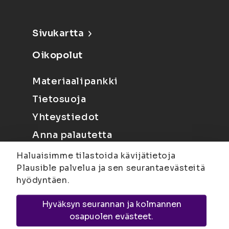
Sivukartta
Oikopolut
Materiaalipankki
Tietosuoja
Yhteystiedot
Anna palautetta
Haluaisimme tilastoida kävijätietoja
Plausible palvelua ja sen seurantaevästeitä
hyödyntäen.
Hyväksyn seurannan ja kolmannen
Joensuu
Suvantokatu 6, 80100 Joensuu |
osapuolen evästeet.
Kuopio
Yliopistonranta 15, PL 1627, 70211