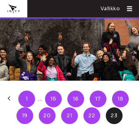
Valikko
1
...
15
16
17
18
19
20
21
22
23