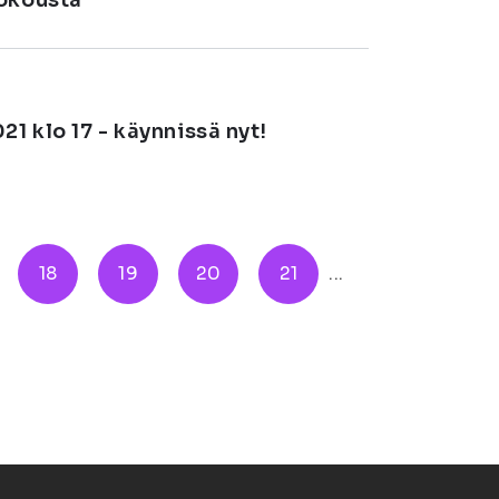
kokousta
1 klo 17 - käynnissä nyt!
18
19
20
21
...