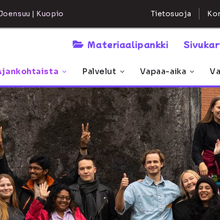
Kon
Joensuu | Kuopio
Tietosuoja
Materiaalipankki
Sivuka
Ajankohtaista
Palvelut
Vapaa-aika
Va