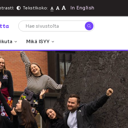
In English
trasti:
Tekstikoko:
rtta
ikuta
Mikä ISYY