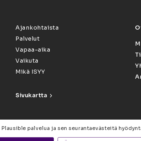
Ajankohtaista
O
Palvelut
M
Vapaa-aika
T
Vaikuta
Y
Mikä ISYY
A
Sivukartta
 Plausible palvelua ja sen seurantaevästeitä hyödynt