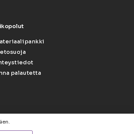
ikopolut
ateriaalipankki
ietosuoja
hteystiedot
nna palautetta
äen.