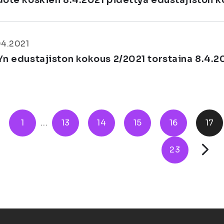
dote koskien 8.4.2021 pidettyä edustajiston 
04.2021
Yn edustajiston kokous 2/2021 torstaina 8.4.202
1
...
13
14
15
16
17
23