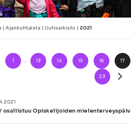
a
|
Ajankohtaista
|
Uutisarkisto
|
2021
1
...
13
14
15
16
17
23
4.2021
Y osallistuu Opiskelijoiden mielenterveyspäi