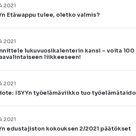
4.2021
Yn Etäwappu tulee, oletko valmis?
4.2021
nnittele lukuvuosikalenterin kansi – voita 100
aavalintaiseen liikkeeseen!
4.2021
dote: ISYYn työelämäviikko tuo työelämätaido
4.2021
Yn edustajiston kokouksen 2/2021 päätökset