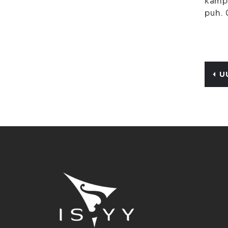
kampu
puh.
U