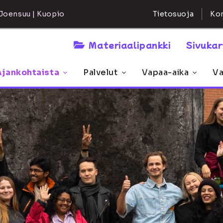
Kon
Joensuu | Kuopio
Tietosuoja
Materiaalipankki
Sivuka
Ajankohtaista
Palvelut
Vapaa-aika
Va