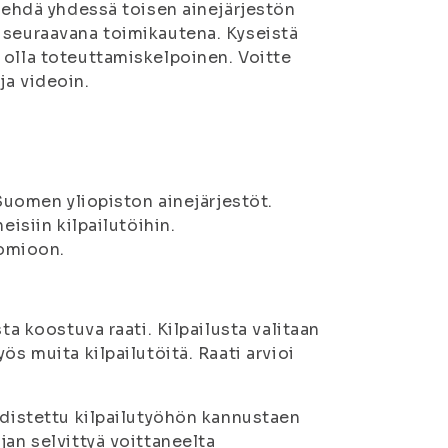
 tehdä yhdessä toisen ainejärjestön
 seuraavana toimikautena. Kyseistä
 olla toteuttamiskelpoinen. Voitte
ja videoin.
-Suomen yliopiston ainejärjestöt.
eisiin kilpailutöihin.
huomioon.
ta koostuva raati. Kilpailusta valitaan
ös muita kilpailutöitä. Raati arvioi
hdistettu kilpailutyöhön kannustaen
jan selvittyä voittaneelta