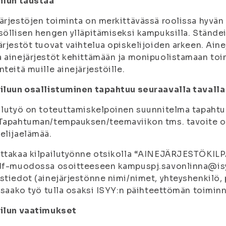
ilun taustaa
ärjestöjen toiminta on merkittävässä roolissa hyvän 
söllisen hengen ylläpitämiseksi kampuksilla. Ständeil
ärjestöt tuovat vaihtelua opiskelijoiden arkeen. Aine
 ainejärjestöt kehittämään ja monipuolistamaan toi
nteitä muille ainejärjestöille.
iluun osallistuminen tapahtuu seuraavalla tavalla
ailutyö on toteuttamiskelpoinen suunnitelma tapah
Tapahtuman/tempauksen/teemaviikon tms. tavoite on
elijaelämää.
ttakaa kilpailutyönne otsikolla “AINEJÄRJESTÖKILPA
df-muodossa osoitteeseen kampuspj.savonlinna@isyy.
stiedot (ainejärjestönne nimi/nimet, yhteyshenkilö, 
, saako työ tulla osaksi ISYY:n päihteettömän toimin
ailun vaatimukset