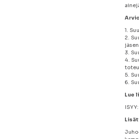
ainej
Arvio
1. Su
2. Su
jäsen
3. Su
4. Su
toteu
5. Su
6. Su
Lue l
ISYY
Lisät
Juho-