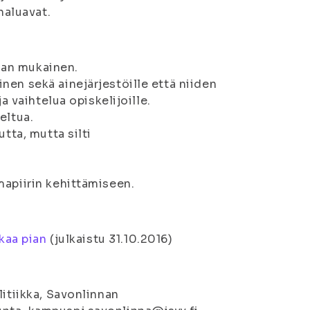
haluavat.
man mukainen.
nen sekä ainejärjestöille että niiden
a vaihtelua opiskelijoille.
eltua.
tta, mutta silti
mapiirin kehittämiseen.
lkaa pian
(
julkaistu 31.10.2016
)
litiikka, Savonlinnan