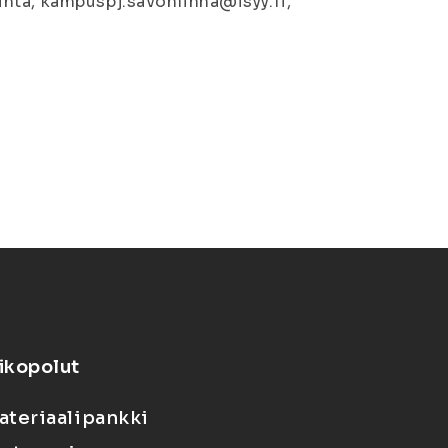
nta, kampuspj.savonlinna@isyy.fi,
ikopolut
ateriaalipankki