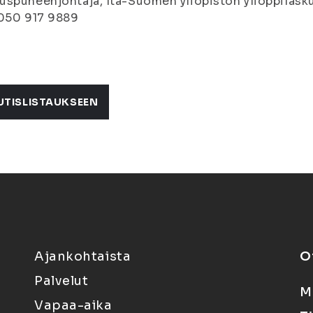
spuheenjohtaja, Itä-Suomen yliopiston ylioppilasku
 050 917 9889
UTISLISTAUKSEEN
Ajankohtaista
O
Palvelut
M
Vapaa-aika