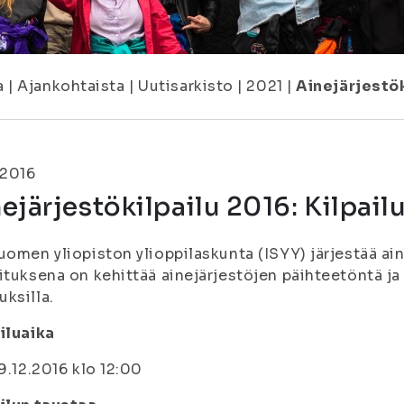
a
|
Ajankohtaista
|
Uutisarkisto
|
2021
|
Ainejärjestök
.2016
ejärjestökilpailu 2016: Kilpail
Suomen yliopiston ylioppilaskunta (ISYY) järjestää ain
ituksena on kehittää ainejärjestöjen päihteetöntä ja 
ksilla.
iluaika
–9.12.2016 klo 12:00