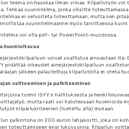
ilun teema on
hauskaa ilman viinaa
. Kilpailutyön voi
a. Tehkää suunnitelma, jonka olisitte toteuttamassa
itelmaa ei velvoiteta toteuttamaan, mutta sen pitää
nnollistaa suunnitelmaanne myös tarvittaessa kuvin 
itelma voi olla pdf- tai PowerPoint-muodossa.
a huomioitavaa
nejärjestökilpailuun voivat osallistua ainoastaan Itä
YY pidättää oikeudet ainejärjestökilpailuun osallistun
̈äräajan jälkeen palautettuja kilpailutöitä ei oteta 
tajan valitseminen ja palkitseminen
itsijoina toimii ISYY:n hallituksesta ja henkilökunnas
voittajatyö, mutta raati voi halutessaan huomioida my
ilutyöt kilpailukriteerien (lueteltu alla) mukaan.
ilun palkintona on 200 euron lahjakortti, joka on ko
sen toteuttamiseen ensi lukuvuonna. Kilpailun voitta