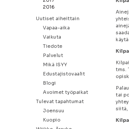
2017
Kilpa
2016
Ainej
Uutiset aiheittain
yhtei
ainej
Vapaa-aika
saada
Vaikuta
käytä
Tiedote
Kilpa
Palvelut
Kilp
Mikä ISYY
tms. 
Edustajistovaalit
opisk
Blogi
Palau
Avoimet työpaikat
tai p
Tulevat tapahtumat
yhtey
siitä
Joensuu
Kuopio
Kilp