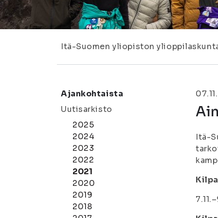
Itä-Suomen yliopiston ylioppilaskunt
Ajankohtaista
07.11
Ain
Uutisarkisto
2025
2024
Itä-
2023
tarko
2022
kampu
2021
Kilpa
2020
2019
7.11.
2018