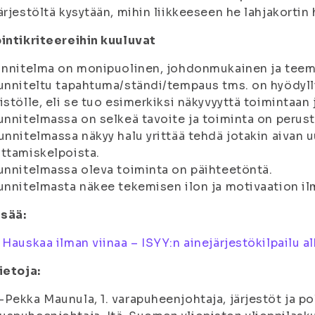
ärjestöltä kysytään, mihin liikkeeseen he lahjakortin 
intikriteereihin kuuluvat
unnitelma on monipuolinen, johdonmukainen ja tee
unniteltu tapahtuma/ständi/tempaus tms. on hyödylli
istölle, eli se tuo esimerkiksi näkyvyyttä toimintaan j
unnitelmassa on selkeä tavoite ja toiminta on perust
unnitelmassa näkyy halu yrittää tehdä jotakin aivan uu
ttamiskelpoista.
unnitelmassa oleva toiminta on päihteetöntä.
unnitelmasta näkee tekemisen ilon ja motivaation il
isää:
:
Hauskaa ilman viinaa – ISYY:n ainejärjestökilpailu a
ietoja:
Pekka Maunula, 1. varapuheenjohtaja, järjestöt ja po