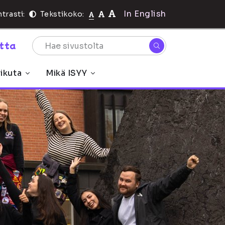
In English
trasti:
Tekstikoko:
rtta
ikuta
Mikä ISYY