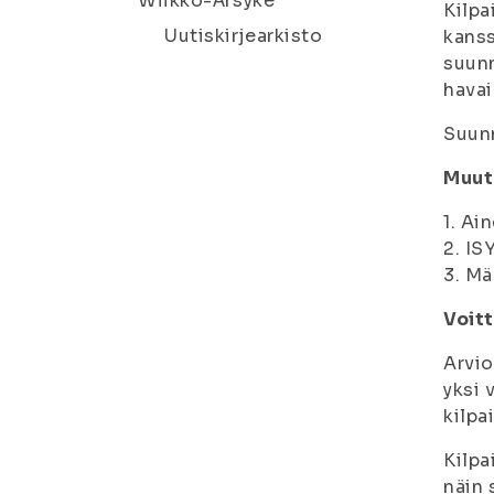
Wiikko-Ärsyke
Kilpa
Uutiskirjearkisto
kanss
suunn
havai
Suunn
Muut
1. Ai
2. IS
3. Ma
Voit
Arvio
yksi 
kilpa
Kilpa
näin 