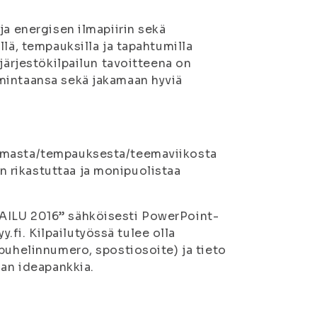
ja energisen ilmapiirin sekä
lä, tempauksilla ja tapahtumilla
järjestökilpailun tavoitteena on
mintaansa sekä jakamaan hyviä
tumasta/tempauksesta/teemaviikosta
 rikastuttaa ja monipuolistaa
ILU 2016” sähköisesti PowerPoint-
fi. Kilpailutyössä tulee olla
puhelinnumero, spostiosoite) ja tieto
nan ideapankkia.