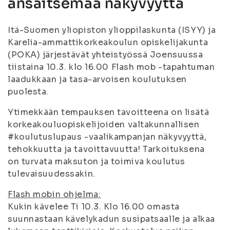
ansaitsemaa näkyvyyttä
Itä-Suomen yliopiston ylioppilaskunta (ISYY) ja
Karelia-ammattikorkeakoulun opiskelijakunta
(POKA) järjestävät yhteistyössä Joensuussa
tiistaina 10.3. klo 16.00 Flash mob -tapahtuman
laadukkaan ja tasa-arvoisen koulutuksen
puolesta.
Ytimekkään tempauksen tavoitteena on lisätä
korkeakouluopiskelijoiden valtakunnallisen
#koulutuslupaus -vaalikampanjan näkyvyyttä,
tehokkuutta ja tavoittavuutta! Tarkoituksena
on turvata maksuton ja toimiva koulutus
tulevaisuudessakin.
Flash mobin ohjelma:
Kukin kävelee Ti 10.3. Klo 16.00 omasta
suunnastaan kävelykadun susipatsaalle ja alkaa