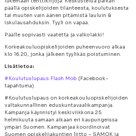
lukemaan tenttikirjoja. Keskustelua paikan
päällä opiskelijoiden tilanteesta, koulutuksesta
tai muuten vain äänen pitämistä lauluin &
iskulausahduksin. Tyyli on vapaa.
Päälle sopivasti vaatetta ja valkolakki!
Korkeakouluopiskelijoiden puheenvuoro alkaa
klo 16.20, jonka jälkeen tyylikäs poistuminen.
Lisätietoa:
#Koulutuslupaus Flash Mob
(Facebook-
tapahtuma)
#Koulutuslupaus on korkeakouluopiskelijoiden
valtakunnallinen eduskuntavaalikampanja.
Kampanja käynnistyi keskiviikkona 25.
helmikuuta samaan aikaan eri kaupungeissa
ympäri Suomen. Kampanjaa koordinoivat
Suomen opiskelijakuntien liitto – SAMOK ja