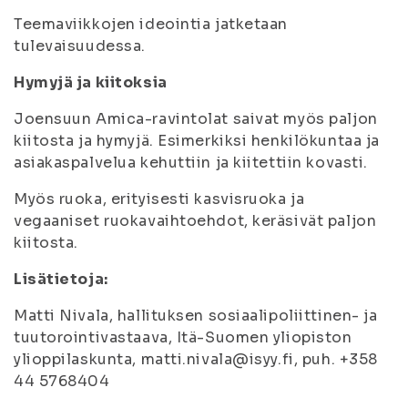
Teemaviikkojen ideointia jatketaan
tulevaisuudessa.
Hymyjä ja kiitoksia
Joensuun Amica-ravintolat saivat myös paljon
kiitosta ja hymyjä. Esimerkiksi henkilökuntaa ja
asiakaspalvelua kehuttiin ja kiitettiin kovasti.
Myös ruoka, erityisesti kasvisruoka ja
vegaaniset ruokavaihtoehdot, keräsivät paljon
kiitosta.
Lisätietoja:
Matti Nivala, hallituksen sosiaalipoliittinen- ja
tuutorointivastaava, Itä-Suomen yliopiston
ylioppilaskunta, matti.nivala@isyy.fi, puh. +358
44 5768404