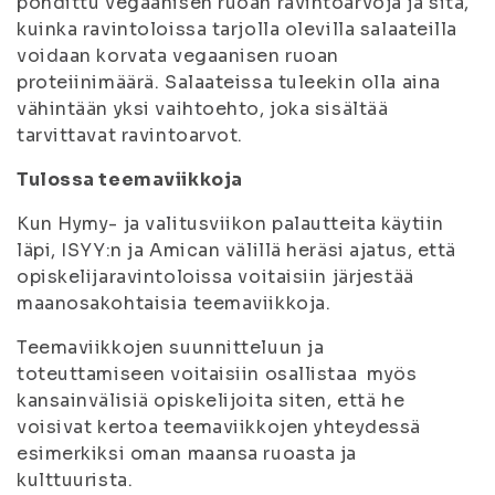
pohdittu vegaanisen ruoan ravintoarvoja ja sitä,
kuinka ravintoloissa tarjolla olevilla salaateilla
voidaan korvata vegaanisen ruoan
proteiinimäärä. Salaateissa tuleekin olla aina
vähintään yksi vaihtoehto, joka sisältää
tarvittavat ravintoarvot.
Tulossa teemaviikkoja
Kun Hymy- ja valitusviikon palautteita käytiin
läpi, ISYY:n ja Amican välillä heräsi ajatus, että
opiskelijaravintoloissa voitaisiin järjestää
maanosakohtaisia teemaviikkoja.
Teemaviikkojen suunnitteluun ja
toteuttamiseen voitaisiin osallistaa myös
kansainvälisiä opiskelijoita siten, että he
voisivat kertoa teemaviikkojen yhteydessä
esimerkiksi oman maansa ruoasta ja
kulttuurista.