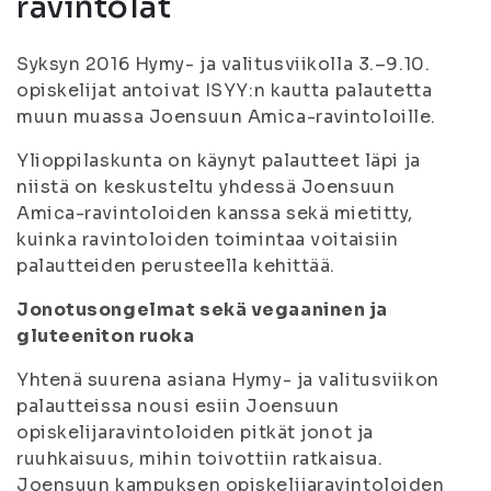
ravintolat
Syksyn 2016 Hymy- ja valitusviikolla 3.–9.10.
opiskelijat antoivat ISYY:n kautta palautetta
muun muassa Joensuun Amica-ravintoloille.
Ylioppilaskunta on käynyt palautteet läpi ja
niistä on keskusteltu yhdessä Joensuun
Amica-ravintoloiden kanssa sekä mietitty,
kuinka ravintoloiden toimintaa voitaisiin
palautteiden perusteella kehittää.
Jonotusongelmat sekä vegaaninen ja
gluteeniton ruoka
Yhtenä suurena asiana Hymy- ja valitusviikon
palautteissa nousi esiin Joensuun
opiskelijaravintoloiden pitkät jonot ja
ruuhkaisuus, mihin toivottiin ratkaisua.
Joensuun kampuksen opiskelijaravintoloiden