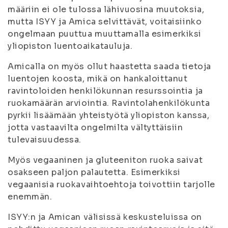
määriin ei ole tulossa lähivuosina muutoksia,
mutta ISYY ja Amica selvittävät, voitaisiinko
ongelmaan puuttua muuttamalla esimerkiksi
yliopiston luentoaikatauluja.
Amicalla on myös ollut haastetta saada tietoja
luentojen koosta, mikä on hankaloittanut
ravintoloiden henkilökunnan resurssointia ja
ruokamäärän arviointia. Ravintolahenkilökunta
pyrkii lisäämään yhteistyötä yliopiston kanssa,
jotta vastaavilta ongelmilta vältyttäisiin
tulevaisuudessa.
Myös vegaaninen ja gluteeniton ruoka saivat
osakseen paljon palautetta. Esimerkiksi
vegaanisia ruokavaihtoehtoja toivottiin tarjolle
enemmän.
ISYY:n ja Amican välisissä keskusteluissa on