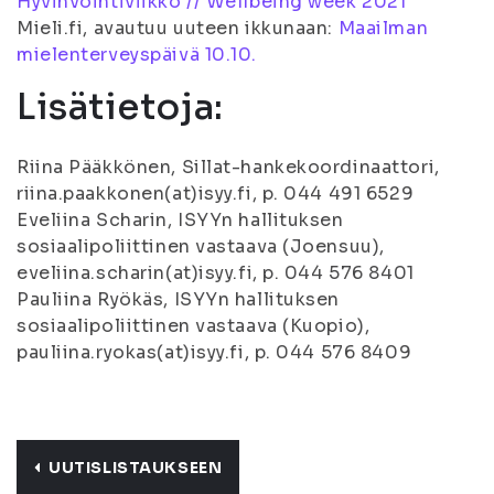
Hyvinvointiviikko // Wellbeing week 2021
Mieli.fi, avautuu uuteen ikkunaan:
Maailman
mielenterveyspäivä 10.10.
Lisätietoja:
Riina Pääkkönen, Sillat-hankekoordinaattori,
riina.paakkonen(at)isyy.fi, p. 044 491 6529
Eveliina Scharin, ISYYn hallituksen
sosiaalipoliittinen vastaava (Joensuu),
eveliina.scharin(at)isyy.fi, p. 044 576 8401
Pauliina Ryökäs, ISYYn hallituksen
sosiaalipoliittinen vastaava (Kuopio),
pauliina.ryokas(at)isyy.fi, p. 044 576 8409
UUTISLISTAUKSEEN