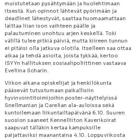
muistutetaan pysähtymään ja huolehtimaan
itsestä. Kun opinnot lähtevät pyörimään ja
deadlinet lähestyvät, saattaa huomaamattaan
laittaa liian ison vaihteen päälle ja
palautuminen unohtuu arjen keskellä. Toki
välillä tulee pitkiä päiviä, mutta kiireen tunnun
ei pitäisi olla jatkuva olotila. Itselleen saa ottaa
aikaa ja tehdä asioita, joista tykkää, kertoo
ISYYn hallituksen sosiaalipoliittinen vastaava
Eveliina Scharin.
Viikon aikana opiskelijat ja henkilökunta
pääsevät tutustumaan paikallisiin
hyvinvointitoimijoihin poster-näyttelyissä
Snellmanian ja Carelian ala-auloissa sekä
kuntoilemaan liikuntailtapäivänä 6.10. Suuren
suosion saaneet Kennelliiton Kaverikoirat
saapuvat tälläkin kertaa kampuksille
paijattaviksi maanantaina 4.10. Loppuviikosta