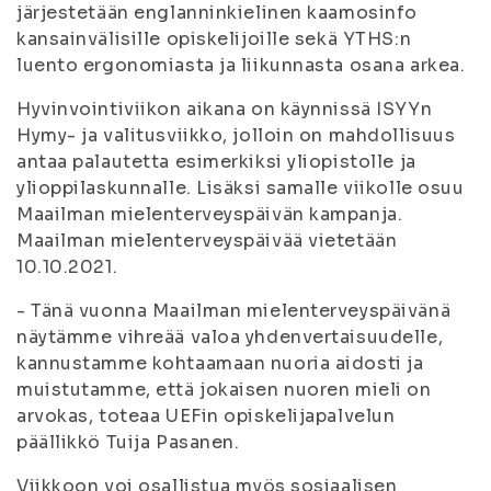
järjestetään englanninkielinen kaamosinfo
kansainvälisille opiskelijoille sekä YTHS:n
luento ergonomiasta ja liikunnasta osana arkea.
Hyvinvointiviikon aikana on käynnissä ISYYn
Hymy- ja valitusviikko, jolloin on mahdollisuus
antaa palautetta esimerkiksi yliopistolle ja
ylioppilaskunnalle. Lisäksi samalle viikolle osuu
Maailman mielenterveyspäivän kampanja.
Maailman mielenterveyspäivää vietetään
10.10.2021.
- Tänä vuonna Maailman mielenterveyspäivänä
näytämme vihreää valoa yhdenvertaisuudelle,
kannustamme kohtaamaan nuoria aidosti ja
muistutamme, että jokaisen nuoren mieli on
arvokas, toteaa UEFin opiskelijapalvelun
päällikkö Tuija Pasanen.
Viikkoon voi osallistua myös sosiaalisen