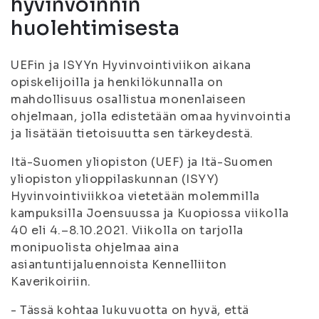
hyvinvoinnin
huolehtimisesta
UEFin ja ISYYn Hyvinvointiviikon aikana
opiskelijoilla ja henkilökunnalla on
mahdollisuus osallistua monenlaiseen
ohjelmaan, jolla edistetään omaa hyvinvointia
ja lisätään tietoisuutta sen tärkeydestä.
Itä-Suomen yliopiston (UEF) ja Itä-Suomen
yliopiston ylioppilaskunnan (ISYY)
Hyvinvointiviikkoa vietetään molemmilla
kampuksilla Joensuussa ja Kuopiossa viikolla
40 eli 4.–8.10.2021. Viikolla on tarjolla
monipuolista ohjelmaa aina
asiantuntijaluennoista Kennelliiton
Kaverikoiriin.
- Tässä kohtaa lukuvuotta on hyvä, että