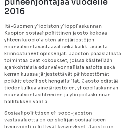
puheenjohtajaa vuodelle
2016
Itä-Suomen yliopiston ylioppilaskunnan
Kuopion sosiaalipoliittinen jaosto kokoaa
yhteen kuopiolaisten ainejärjestöjen
edunvalvontavastaavat sekä kaikki asiasta
kiinnostuneet opiskelijat. Jaoston pääasiallista
toimintaa ovat kokoukset, joissa käsitellään
ajankohtaisia edunvalvonnallisia asioita sekä
kerran kuussa järjestettävät päihteettömät
poikkitieteelliset hengailuillat. Jaosto edistää
tiedonkulkua ainejärjestöjen, ylioppilaskunnan
edunvalvontasihteerien ja ylioppilaskunnan
hallituksen välillä.
Sosiaalipoliittisen eli sopo-jaoston
vastuualuetta on opiskelijan sosiaaliseen
hyvinvointiin liittyvät kysymykset. Jaosto on