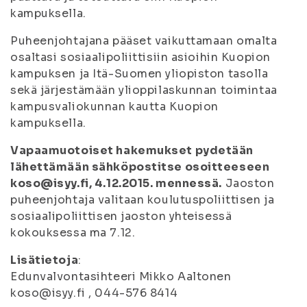
kampuksella.
Puheenjohtajana pääset vaikuttamaan omalta
osaltasi sosiaalipoliittisiin asioihin Kuopion
kampuksen ja Itä-Suomen yliopiston tasolla
sekä järjestämään ylioppilaskunnan toimintaa
kampusvaliokunnan kautta Kuopion
kampuksella.
Vapaamuotoiset hakemukset pydetään
lähettämään sähköpostitse osoitteeseen
koso@isyy.fi, 4.12.2015. mennessä.
Jaoston
puheenjohtaja valitaan koulutuspoliittisen ja
sosiaalipoliittisen jaoston yhteisessä
kokouksessa ma 7.12.
Lisätietoja
:
Edunvalvontasihteeri Mikko Aaltonen
koso@isyy.fi , 044-576 8414