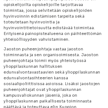
opiskelijoilta opiskelijoille tarjottavaa
toimintaa, jossa selvitetään opiskelijoiden
hyvinvoinnin edistämisen tarpeita sekä
toteutetaan hyvinvointia ja
hyvinvointitietoisuutta edistävää toimintaa.
Erityisenä painopistealueena on päihteettömän
yhteisöllisyyden vahvistaminen.
Jaoston puheenjohtaja vastaa jaoston
toiminnasta ja sen organisoimisesta. Jaoston
puheenjohtaja toimii myös yhteistyössä
ylioppilaskunnan hallituksen
edunvalvontavastaavien sekä ylioppilaskunnan
edunvalvontasihteerien kanssa
sosiaalipoliittisissa asioissa. Lisäksi jaostojen
puheenjohtajat ovat ylioppilaskunnan
kampusvaliokunnan jäseniä, joka on
ylioppilaskunnan paikallisesta toiminnasta
päättävä ja toteuttava elin Kuopion