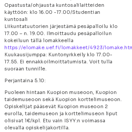
Opastusta/ohjausta kuntosalilaitteiden
käyttöön: klo 16.00 -17.00/Studentian
kuntosali
Liikuntatuutorien järjestämä pesäpalloilu klo
17.00 – n. 19.00. Ilmoittaudu pesäpalloilun
kokeiluun tällä lomakkeella
https://elomake.uef.fi/lomakkeet/4923/lomake.ht
Kuukausijumppa: Kuntonyrkkeily klo 17.00-
17.55. Ei ennakkoilmoittatumista. Voit tulla
suoraan tunnille.
Perjantaina 5.10:
Puoleen hintaan Kuopion museoon, Kuopion
taidemuseoon sekä Kuopion korttelimuseoon.
Opiskelijat pääsevät Kuopion museoon 2
eurolla, taidemuseon ja korttelimuseon liput
olisivat 1€/kpl. Etu vain ISYY:n voimassa
olevalla opiskelijakortilla.