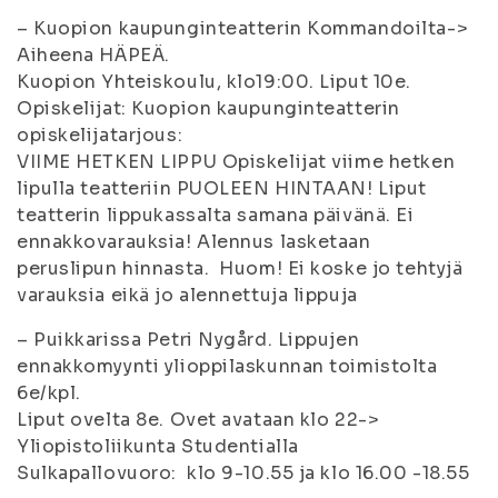
– Kuopion kaupunginteatterin Kommandoilta->
Aiheena HÄPEÄ.
Kuopion Yhteiskoulu, klo19:00. Liput 10e.
Opiskelijat: Kuopion kaupunginteatterin
opiskelijatarjous:
VIIME HETKEN LIPPU Opiskelijat viime hetken
lipulla teatteriin PUOLEEN HINTAAN! Liput
teatterin lippukassalta samana päivänä. Ei
ennakkovarauksia! Alennus lasketaan
peruslipun hinnasta. Huom! Ei koske jo tehtyjä
varauksia eikä jo alennettuja lippuja
– Puikkarissa Petri Nygård. Lippujen
ennakkomyynti ylioppilaskunnan toimistolta
6e/kpl.
Liput ovelta 8e. Ovet avataan klo 22->
Yliopistoliikunta Studentialla
Sulkapallovuoro: klo 9-10.55 ja klo 16.00 -18.55