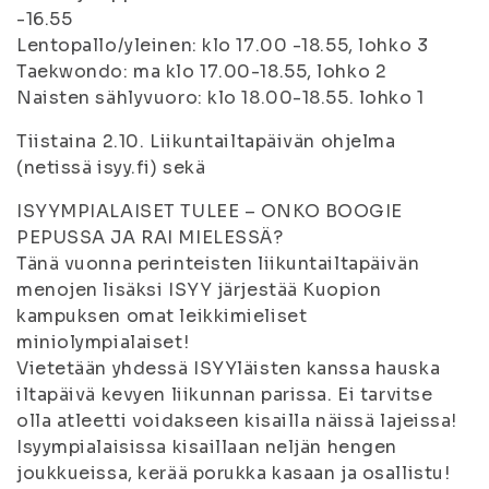
-16.55
Lentopallo/yleinen: klo 17.00 -18.55, lohko 3
Taekwondo: ma klo 17.00-18.55, lohko 2
Naisten sählyvuoro: klo 18.00-18.55. lohko 1
Tiistaina 2.10. Liikuntailtapäivän ohjelma
(netissä isyy.fi) sekä
ISYYMPIALAISET TULEE – ONKO BOOGIE
PEPUSSA JA RAI MIELESSÄ?
Tänä vuonna perinteisten liikuntailtapäivän
menojen lisäksi ISYY järjestää Kuopion
kampuksen omat leikkimieliset
miniolympialaiset!
Vietetään yhdessä ISYYläisten kanssa hauska
iltapäivä kevyen liikunnan parissa. Ei tarvitse
olla atleetti voidakseen kisailla näissä lajeissa!
Isyympialaisissa kisaillaan neljän hengen
joukkueissa, kerää porukka kasaan ja osallistu!