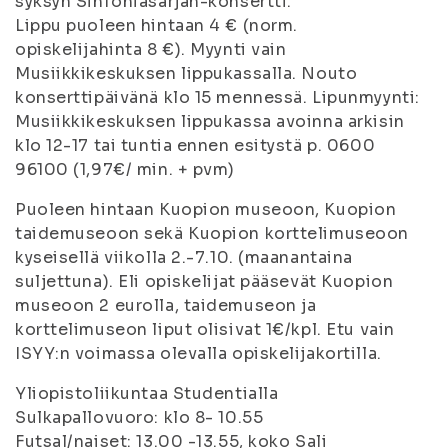
syksyn Sinfoniasarjan-konsertti.
Lippu puoleen hintaan 4 € (norm.
opiskelijahinta 8 €). Myynti vain
Musiikkikeskuksen lippukassalla. Nouto
konserttipäivänä klo 15 mennessä. Lipunmyynti:
Musiikkikeskuksen lippukassa avoinna arkisin
klo 12-17 tai tuntia ennen esitystä p. 0600
96100 (1,97€/ min. + pvm)
Puoleen hintaan Kuopion museoon, Kuopion
taidemuseoon sekä Kuopion korttelimuseoon
kyseisellä viikolla 2.-7.10. (maanantaina
suljettuna). Eli opiskelijat pääsevät Kuopion
museoon 2 eurolla, taidemuseon ja
korttelimuseon liput olisivat 1€/kpl. Etu vain
ISYY:n voimassa olevalla opiskelijakortilla.
Yliopistoliikuntaa Studentialla
Sulkapallovuoro: klo 8- 10.55
Futsal/naiset: 13.00 -13.55, koko Sali