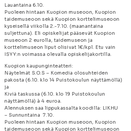
Lauantaina 6.10.
Puoleen hintaan Kuopion museoon, Kuopion
taidemuseoon sekä Kuopion korttelimuseoon
kyseisellä viikolla 2.-7.10. (maanantaina
suljettuna). Eli opiskelijat pääsevät Kuopion
museoon 2 eurolla, taidemuseon ja
korttelimuseon liput olisivat 1€/kpl. Etu vain
ISYY:n voimassa olevalla opiskelijakortilla.
Kuopion kaupunginteatteri:
Näytelmät S.O.S – Komedia olosuhteiden
pakosta (6.10. klo 14 Puistokoulun näyttämöllä)
ja
Kiviä taskussa (6.10. klo 19 Puistokoulun
näyttämöllä) à 4 euroa.
Alennuksen saa lippukassalta koodilla: LIKHU
– Sunnuntaina 7.10.
Puoleen hintaan Kuopion museoon, Kuopion
taidemuseoon sekä Kuopion korttelimuseoon