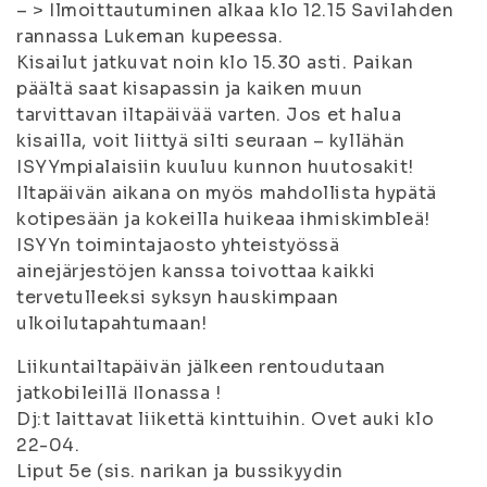
– > Ilmoittautuminen alkaa klo 12.15 Savilahden
rannassa Lukeman kupeessa.
Kisailut jatkuvat noin klo 15.30 asti. Paikan
päältä saat kisapassin ja kaiken muun
tarvittavan iltapäivää varten. Jos et halua
kisailla, voit liittyä silti seuraan – kyllähän
ISYYmpialaisiin kuuluu kunnon huutosakit!
Iltapäivän aikana on myös mahdollista hypätä
kotipesään ja kokeilla huikeaa ihmiskimbleä!
ISYYn toimintajaosto yhteistyössä
ainejärjestöjen kanssa toivottaa kaikki
tervetulleeksi syksyn hauskimpaan
ulkoilutapahtumaan!
Liikuntailtapäivän jälkeen rentoudutaan
jatkobileillä Ilonassa !
Dj:t laittavat liikettä kinttuihin. Ovet auki klo
22-04.
Liput 5e (sis. narikan ja bussikyydin