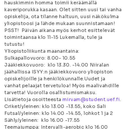
hauskimmin homma toimii keräämällä
kaveriporukka kasaan. Olet sitten uusi tai vanha
opiskelija, ota tilanne haltuun, uusi näkökulma
yliopistoosi ja lähde mukaan suunnistamaan!
PSST! Päivän aikana myös kerhot esittelevät
toimintaansa klo 11-15 Lukemalla, tule ja
tutustu!
Yliopistoliikunta maanantaina:
Sulkapallovuoro: 8.00- 10.55
Jääkiekkovuoro: klo 13.30. -14.00 Niiralan
jäähallissa ISYY:n jääkiekkovuoro yliopiston
opiskelijoille ja henkilökunnalle.Uudet ja
vanhat pelaajat tervetuloa! Myös maalivahdille
tarvetta! Vuorolla osallistumismaksu.
Lisätietoja osoitteesta
mirvam@student.uef.fi
.
Criket/yleinen: klo 13.00 -13.55, koko Sali
Futsal/yleinen: klo 14.00 -14.55, lohkot 1 ja 2
Sähly/yleinen: klo 16.00 -17.55
Teemajumppa: Intervalli-aerobic klo 16.00