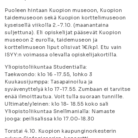
Puoleen hintaan Kuopion museoon, Kuopion
taidemuseoon sekä Kuopion korttelimuseoon
kyseisellä viikolla 2.-7.10. (maanantaina
suljettuna). Eli opiskelijat pääsevät Kuopion
museoon 2 eurolla, taidemuseon ja
korttelimuseon liput olisivat 1€/kpl. Etu vain
ISYY:n voimassa olevalla opiskelijakortilla.
Yliopistoliikuntaa Studentialla:
Taekwondo: klo 16 -17.55, lohko 3
Kuukausijumppa: Tasapainoilua ja
syvävenyttelyä klo 17-17.55. Zumbaan ei tarvitse
enää ilmoittautua. Voit tulla suoraan tunnille.
Ultimate/yleinen: klo 18- 18.55 koko sali
Yliopistoliikuntaa Snellmanialla: Namaste
jooga: peilisalissa klo 17.00-18.30
Torstai 4.10. Kuopion kaupunginorkesterin