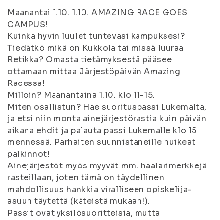
Maanantai 1.10. 1.10. AMAZING RACE GOES
CAMPUS!
Kuinka hyvin luulet tuntevasi kampuksesi?
Tiedätkö mikä on Kukkola tai missä luuraa
Retikka? Omasta tietämyksestä pääsee
ottamaan mittaa Järjestöpäivän Amazing
Racessa!
Milloin? Maanantaina 1.10. klo 11-15.
Miten osallistun? Hae suorituspassi Lukemalta,
ja etsi niin monta ainejärjestörastia kuin päivän
aikana ehdit ja palauta passi Lukemalle klo 15
mennessä. Parhaiten suunnistaneille huikeat
palkinnot!
Ainejärjestöt myös myyvät mm. haalarimerkkejä
rasteillaan, joten tämä on täydellinen
mahdollisuus hankkia viralliseen opiskelija-
asuun täytettä (käteistä mukaan!).
Passit ovat yksilösuoritteisia, mutta