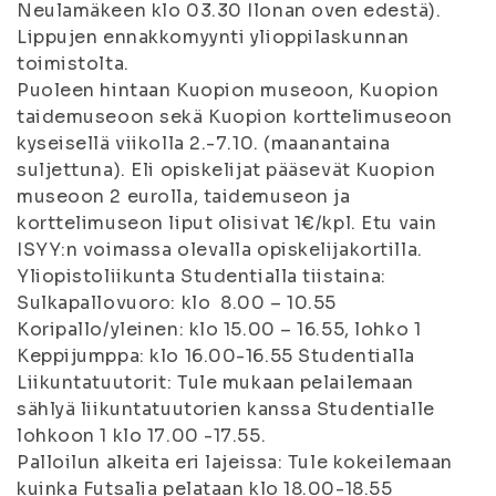
Neulamäkeen klo 03.30 Ilonan oven edestä).
Lippujen ennakkomyynti ylioppilaskunnan
toimistolta.
Puoleen hintaan Kuopion museoon, Kuopion
taidemuseoon sekä Kuopion korttelimuseoon
kyseisellä viikolla 2.-7.10. (maanantaina
suljettuna). Eli opiskelijat pääsevät Kuopion
museoon 2 eurolla, taidemuseon ja
korttelimuseon liput olisivat 1€/kpl. Etu vain
ISYY:n voimassa olevalla opiskelijakortilla.
Yliopistoliikunta Studentialla tiistaina:
Sulkapallovuoro: klo 8.00 – 10.55
Koripallo/yleinen: klo 15.00 – 16.55, lohko 1
Keppijumppa: klo 16.00-16.55 Studentialla
Liikuntatuutorit: Tule mukaan pelailemaan
sählyä liikuntatuutorien kanssa Studentialle
lohkoon 1 klo 17.00 -17.55.
Palloilun alkeita eri lajeissa: Tule kokeilemaan
kuinka Futsalia pelataan klo 18.00-18.55