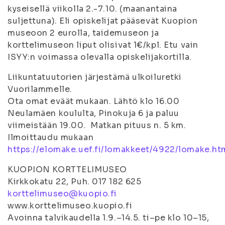
kyseisellä viikolla 2.-7.10. (maanantaina
suljettuna). Eli opiskelijat pääsevät Kuopion
museoon 2 eurolla, taidemuseon ja
korttelimuseon liput olisivat 1€/kpl. Etu vain
ISYY:n voimassa olevalla opiskelijakortilla.
Liikuntatuutorien järjestämä ulkoiluretki
Vuorilammelle.
Ota omat eväät mukaan. Lähtö klo 16.00
Neulamäen koululta, Pinokuja 6 ja paluu
viimeistään 19.00. Matkan pituus n. 5 km.
Ilmoittaudu mukaan
https://elomake.uef.fi/lomakkeet/4922/lomake.ht
KUOPION KORTTELIMUSEO
Kirkkokatu 22, Puh. 017 182 625
korttelimuseo@kuopio.fi
www.korttelimuseo.kuopio.fi
Avoinna talvikaudella 1.9.–14.5. ti–pe klo 10–15,