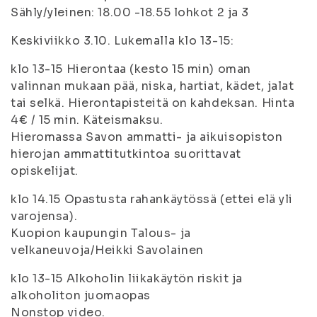
Sähly/yleinen: 18.00 -18.55 lohkot 2 ja 3
Keskiviikko 3.10. Lukemalla klo 13-15:
klo 13-15 Hierontaa (kesto 15 min) oman
valinnan mukaan pää, niska, hartiat, kädet, jalat
tai selkä. Hierontapisteitä on kahdeksan. Hinta
4€ / 15 min. Käteismaksu.
Hieromassa Savon ammatti- ja aikuisopiston
hierojan ammattitutkintoa suorittavat
opiskelijat.
klo 14.15 Opastusta rahankäytössä (ettei elä yli
varojensa).
Kuopion kaupungin Talous- ja
velkaneuvoja/Heikki Savolainen
klo 13-15 Alkoholin liikakäytön riskit ja
alkoholiton juomaopas
Nonstop video.