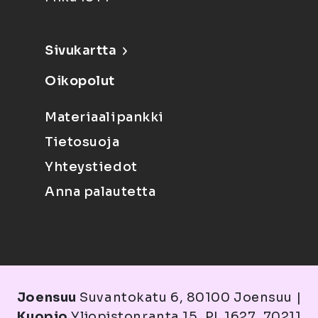
Sivukartta
Oikopolut
Materiaalipankki
Tietosuoja
Yhteystiedot
Anna palautetta
Joensuu
Suvantokatu 6, 80100 Joensuu |
Kuopio
Yliopistonranta 15, PL 1627, 70211