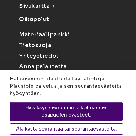
Sivukartta
Oikopolut
Materiaalipankki
Tietosuoja
Yhteystiedot
Anna palautetta
Haluaisimme tilastoida kävijätietoja
Plausible palvelua ja sen seurantaevästeitä
hyödyntäen.
Hyväksyn seurannan ja kolmannen
Joensuu
Suvantokatu 6, 80100 Joensuu |
osapuolen evästeet.
Kuopio
Yliopistonranta 15, PL 1627, 70211
Kuopio
Älä käytä seurantaa tai seurantaevästeitä.