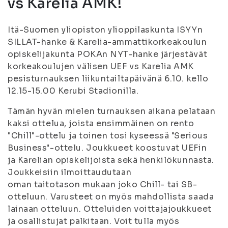
vs Karelia AMK!
Itä-Suomen yliopiston ylioppilaskunta ISYYn
SILLAT-hanke & Karelia-ammattikorkeakoulun
opiskelijakunta POKAn NYT-hanke järjestävät
korkeakoulujen välisen UEF vs Karelia AMK
pesisturnauksen liikuntailtapäivänä 6.10. kello
12.15-15.00 Kerubi Stadionilla.
Tämän hyvän mielen turnauksen aikana pelataan
kaksi ottelua, joista ensimmäinen on rento
"Chill"-ottelu ja toinen tosi kyseessä "Serious
Business"-ottelu. Joukkueet koostuvat UEFin
ja Karelian opiskelijoista sekä henkilökunnasta.
Joukkeisiin ilmoittaudutaan
oman taitotason mukaan joko Chill- tai SB-
otteluun. Varusteet on myös mahdollista saada
lainaan otteluun. Otteluiden voittajajoukkueet
ja osallistujat palkitaan. Voit tulla myös