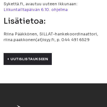
Sykettä.fi, avautuu uuteen ikkunaan:
Liikuntailtapäivän 6.10. ohjelma
Lisätietoa:
Riina Pääkkönen, SILLAT-hankekoordinaattori,
riina.paakkonen(at)isyy.fi, p. 044 491 6529
UUTISLISTAUKSEEN