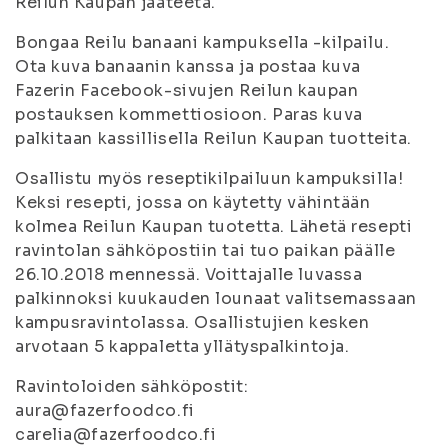
Reilun Kaupan jääteetä.
Bongaa Reilu banaani kampuksella -kilpailu.
Ota kuva banaanin kanssa ja postaa kuva
Fazerin Facebook-sivujen Reilun kaupan
postauksen kommettiosioon. Paras kuva
palkitaan kassillisella Reilun Kaupan tuotteita.
Osallistu myös reseptikilpailuun kampuksilla!
Keksi resepti, jossa on käytetty vähintään
kolmea Reilun Kaupan tuotetta. Lähetä resepti
ravintolan sähköpostiin tai tuo paikan päälle
26.10.2018 mennessä. Voittajalle luvassa
palkinnoksi kuukauden lounaat valitsemassaan
kampusravintolassa. Osallistujien kesken
arvotaan 5 kappaletta yllätyspalkintoja.
Ravintoloiden sähköpostit:
aura@fazerfoodco.fi
carelia@fazerfoodco.fi