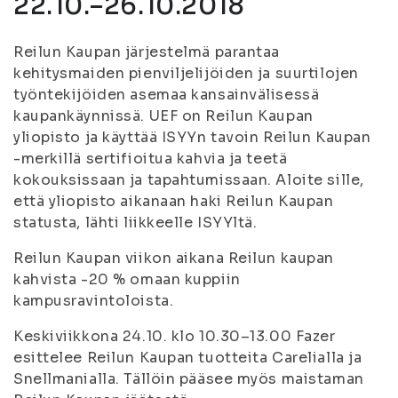
22.10.–26.10.2018
Reilun Kaupan järjestelmä parantaa
kehitysmaiden pienviljelijöiden ja suurtilojen
työntekijöiden asemaa kansainvälisessä
kaupankäynnissä. UEF on Reilun Kaupan
yliopisto ja käyttää ISYYn tavoin Reilun Kaupan
-merkillä sertifioitua kahvia ja teetä
kokouksissaan ja tapahtumissaan. Aloite sille,
että yliopisto aikanaan haki Reilun Kaupan
statusta, lähti liikkeelle ISYYltä.
Reilun Kaupan viikon aikana Reilun kaupan
kahvista -20 % omaan kuppiin
kampusravintoloista.
Keskiviikkona 24.10. klo 10.30–13.00 Fazer
esittelee Reilun Kaupan tuotteita Carelialla ja
Snellmanialla. Tällöin pääsee myös maistaman