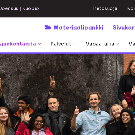
Kon
Joensuu | Kuopio
Tietosuoja
Materiaalipankki
Sivuka
Ajankohtaista
Palvelut
Vapaa-aika
Va