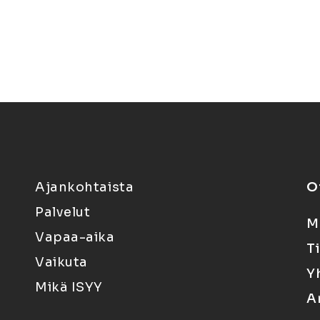
Ajankohtaista
O
Palvelut
M
Vapaa-aika
T
Vaikuta
Y
Mikä ISYY
A