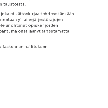
n taustoista.
, joka ei väitöskirjaa tehdessäänkään
nnetaan yli ainejärjestörajojen
 ole unohtanut opiskelijoiden
ahtuma olisi jäänyt järjestämättä,
pilaskunnan hallituksen
0