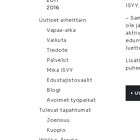
2017
ISYY:
2016
– Sam
Uutiset aiheittain
ole j
Vapaa-aika
aktii
Vaikuta
edunv
luett
Tiedote
Palvelut
Lisät
puhee
Mikä ISYY
Edustajistovaalit
Blogi
U
Avoimet työpaikat
Tulevat tapahtumat
Joensuu
Kuopio