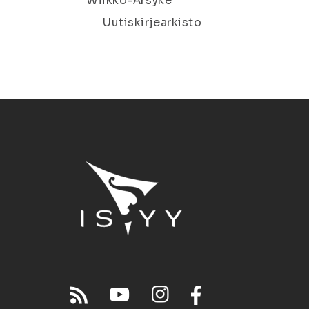
Wiikko-Ärsyke
Uutiskirjearkisto