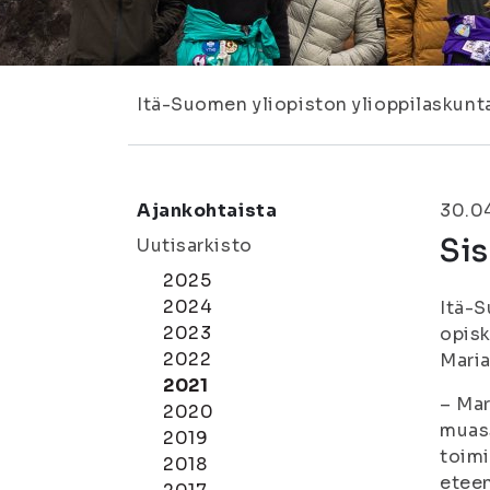
Itä-Suomen yliopiston ylioppilaskunt
Ajankohtaista
30.0
Sis
Uutisarkisto
2025
2024
Itä-S
2023
opisk
2022
Maria
2021
– Mar
2020
muass
2019
toimi
2018
eteen