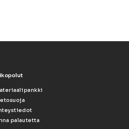
ikopolut
ateriaalipankki
ietosuoja
hteystiedot
nna palautetta