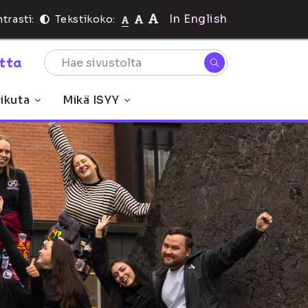
In English
trasti:
Tekstikoko:
rtta
ikuta
Mikä ISYY