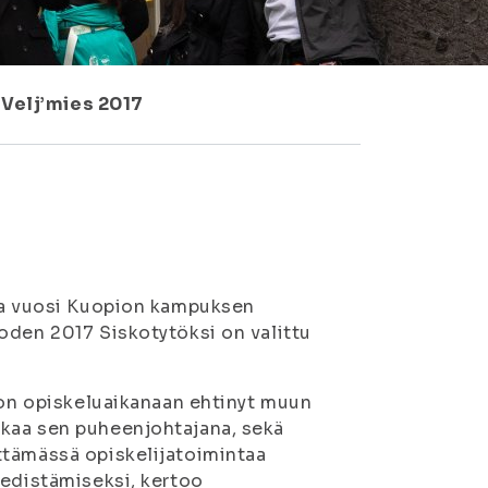
 Velj’mies 2017
oka vuosi Kuopion kampuksen
oden 2017 Siskotytöksi on valittu
a on opiskeluaikanaan ehtinyt muun
kkaa sen puheenjohtajana, sekä
ttämässä opiskelijatoimintaa
 edistämiseksi, kertoo