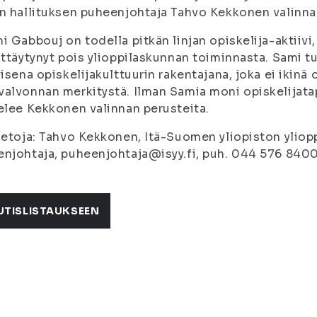
n hallituksen puheenjohtaja Tahvo Kekkonen valinna
i Gabbouj on todella pitkän linjan opiskelija-aktiivi
ättäytynyt pois ylioppilaskunnan toiminnasta. Sami tu
visena opiskelijakulttuurin rakentajana, joka ei ikinä
alvonnan merkitystä. Ilman Samia moni opiskelijatap
elee Kekkonen valinnan perusteita.
ietoja: Tahvo Kekkonen, Itä-Suomen yliopiston yliop
njohtaja, puheenjohtaja@isyy.fi, puh. 044 576 840
UTISLISTAUKSEEN