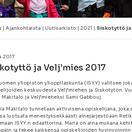
a
|
Ajankohtaista
|
Uutisarkisto
|
2021
|
Siskotyttö ja
4.2017
kotyttö ja Velj’mies 2017
uomen yliopiston ylioppilaskunta (ISYY) valitsee j
elijoiden keskuudesta Velj’miehen ja Siskotytön. Vu
 Mäkitalo ja Velj’mieheksi Sami Gabbouj.
ia Mäkitalo tunnetaan aktiivisena opiskelijana, jok
a luotsata menestyksekkäästi ainejärjestöään Reti
maan ISYY:n edaattorina. Maria on aina mukana kehi
päin ja tekee kaikkensa opiskelijoiden hyvinvoinnin