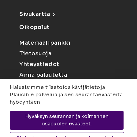
Sivukartta
Oikopolut
Materiaalipankki
Tietosuoja
Yhteystiedot
Anna palautetta
Haluaisimme tilastoida kävijätietoja
Plausible palvelua ja sen seurantaevästeitä
hyödyntäen.
Hyväksyn seurannan ja kolmannen
Joensuu
Suvantokatu 6, 80100 Joensuu |
osapuolen evästeet.
Kuopio
Yliopistonranta 15, PL 1627, 70211