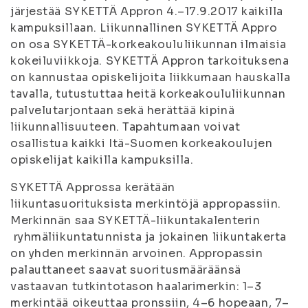
järjestää SYKETTÄ Appron 4.–17.9.2017 kaikilla
kampuksillaan. Liikunnallinen SYKETTÄ Appro
on osa SYKETTÄ-korkeakoululiikunn
an ilmaisia
kokeiluviikkoja. SYKETTÄ Appron tarkoituksena
on kannustaa opiskelijoita liikkumaan hauskalla
tavalla, tutustuttaa heitä korkeakoululiikunnan
palvelutarjontaan sekä herättää kipinä
liikunnallisuuteen. Tapahtumaan voivat
osallistua kaikki Itä-Suomen korkeakoulujen
opiskelijat kaikilla kampuksilla.
SYKETTÄ Approssa kerätään
liikuntasuorituksista merkintöjä appropassiin.
Merkinnän saa SYKETTÄ-liikuntakalenterin
ryhmäliikuntatunnista ja jokainen liikuntakerta
on yhden merkinnän arvoinen. Appropassin
palauttaneet saavat suori
tusmääräänsä
vastaavan tutkintotason haalarimerkin: 1–3
merkintää oikeuttaa pronssiin, 4–6 hopeaan, 7–