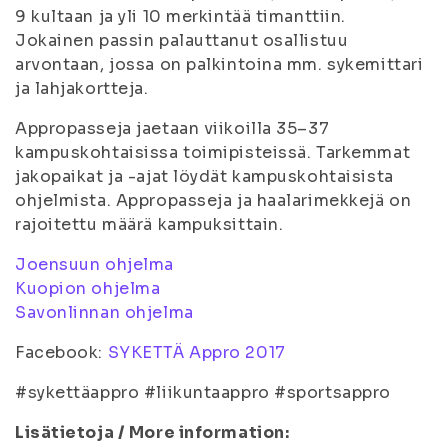
9 kultaan ja yli 10 merkintää timanttiin.
Jokainen passin palauttanut osallistuu
arvontaan, jossa on palkintoina mm. sykemittari
ja lahjakortteja.
Appropasseja jaetaan viikoilla 35–37
kampuskohtaisissa toimipisteissä. Tarkemmat
jakopaikat ja -ajat löydät kampuskohtaisista
ohjelmista. Appropasseja ja haalarimekkejä on
rajoitettu määrä kampuksittain.
Joensuun ohjelma
Kuopion ohjelma
Savonlinnan ohjelma
Facebook:
SYKETTÄ Appro 2017
#sykettäappro #liikuntaappro #sportsappro
Lisätietoja / More information: