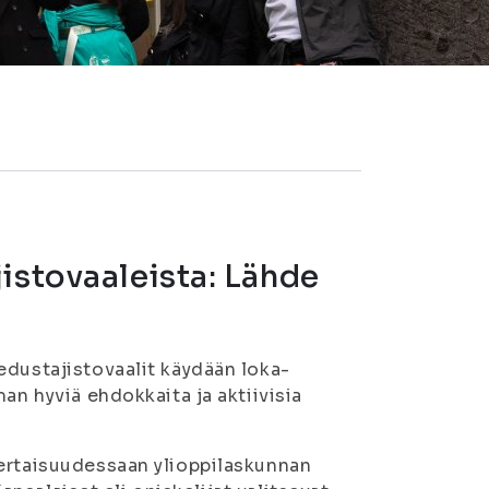
istovaaleista: Lähde
edustajistovaalit käydään loka-
an hyviä ehdokkaita ja aktiivisia
kertaisuudessaan ylioppilaskunnan