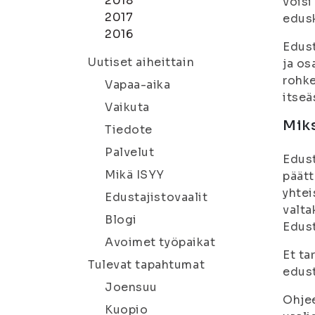
2018
voisi
2017
edusk
2016
Edust
Uutiset aiheittain
ja os
rohke
Vapaa-aika
itseä
Vaikuta
Miks
Tiedote
Palvelut
Edust
Mikä ISYY
päätt
yhtei
Edustajistovaalit
valta
Blogi
Edust
Avoimet työpaikat
Et ta
Tulevat tapahtumat
edust
Joensuu
Ohjee
Kuopio