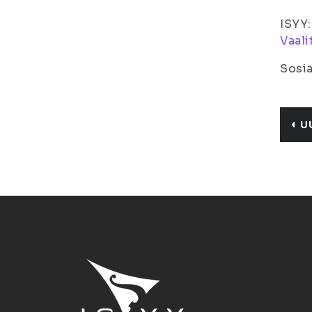
ISYY
Vaali
Sosia
U