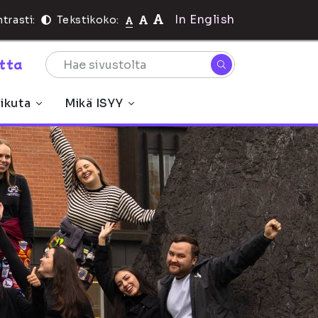
In English
trasti:
Tekstikoko:
rtta
ikuta
Mikä ISYY