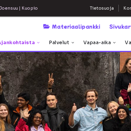
Kon
Joensuu | Kuopio
Tietosuoja
Materiaalipankki
Sivuka
Ajankohtaista
Palvelut
Vapaa-aika
Va