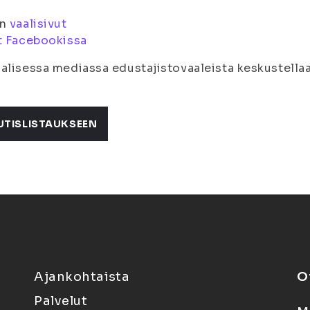
:n
vaalisivut
t Facebookissa
alisessa mediassa edustajistovaaleista keskustella
UTISLISTAUKSEEN
Ajankohtaista
O
Palvelut