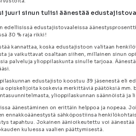
sivustolta.
i juuri sinun tulisi äänestää edustajistov
n edellisissä edustajistovaaleissa äänestysprosentti
sä 30 % raja rikki!
tää kannattaa, koska edustajistoon valitaan henkilöt
sta ja vaikuttavat osaltaan siihen, millainen sinun op
isia palveluja ylioppilaskunta sinulle tarjoaa. Äänes
äsi.
pilaskunnan edustajisto koostuu 39 jäsenestä eli ed
ia opiskelijoita koskevia merkittäviä päätöksiä mm. 
ntasuunnitelmasta, ylioppilaskunnan säännöistä ja li
issa äänestäminen on erittäin helppoa ja nopeaa. J
en ennakkoäänestystä sähköpostiinsa henkilökohtais
tys tapahtuu. Jokainen äänioikeutettu voi äänestää 
kauden kuluessa vaalien päättymisestä.