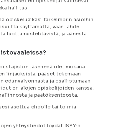
Kansalaiset eli opiskelijat valitsevat
kä hallitus.
aa opiskeluaikasi tärkeimpiin asioihin
lisuutta käyttämättä, vaan lähde
sta luottamustehtävistä, ja äänestä
jistovaaleissa?
edustajiston jäsenenä olet mukana
en linjauksista, pääset tekemään
en edunvalvonnasta ja osallistumaan
idut eri alojen opiskelijoiden kanssa.
hallinnosta ja päätöksenteosta.
esi asettua ehdolle tai toimia
tojen yhteystiedot löydät ISYY:n