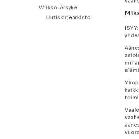
vaali
Wiikko-Ärsyke
Miks
Uutiskirjearkisto
ISYY:
yhdes
Äänes
asioi
milla
elämä
Yliop
kaikk
toimi
Vaale
vaali
äänes
vuoro