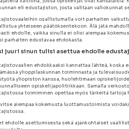
 ajatella valtiona, jossa opiskelijat ovat kansalaisia. 
unnan eli edustajiston, josta valitaan valiokunnat se
ajistovaaleihin osallistumalla voit parhaiten vaikutt
allistua yhteiseen päätöksentekoon. Älä jätä mahdol
asti ehdolle, vaikka sinulla ei olisi aiempaa kokemu
si parhaiten edustavaa ehdokasta.
i juuri sinun tulisi asettua ehdolle edusta
ajistovaalien ehdokkaaksi kannattaa lähteä, koska 
ämässä ylioppilaskunnan toiminnasta ja tulevaisuud
styötä yliopiston kanssa, huolehtimaan opiskelijoid
kunnalliseen opiskelijapolitiikkaan. Samalla verkosto
ajistossa toimiminen opettaa myös tärkeitä taitoja 
rvitse aiempaa kokemusta luottamustoimista voidaks
ajistossa.
t ehdolle asettumisesta sekä ajankohtaiset vaalilis