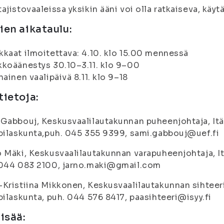
ajistovaaleissa yksikin ääni voi olla ratkaiseva, käytä
ien aikataulu:
kaat ilmoitettava: 4.10. klo 15.00 mennessä
koäänestys 30.10–3.11. klo 9–00
nainen vaalipäivä 8.11. klo 9–18
tietoja:
Gabbouj, Keskusvaalilautakunnan puheenjohtaja, It
pilaskunta,puh. 045 355 9399, sami.gabbouj@uef.fi
 Mäki, Keskusvaalilautakunnan varapuheenjohtaja, I
 044 083 2100, jarno.maki@gmail.com
Kristiina Mikkonen, Keskusvaalilautakunnan sihteer
pilaskunta, puh. 044 576 8417, paasihteeri@isyy.fi
lisää: