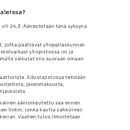
aaleissa?
 oli 24,3. Äänestetään tänä syksynä
, jotka päättävät ylioppilaskunnan
iskeluaikasi yliopistossa on ja
tämällä vaikutat siis suoraan omaan
aattorista. Edustajistossa tehdään
budjetista, jäsenmaksusta,
njauksista.
okainen äänioikeutettu saa ennen
en linkin, jonka kautta sähköinen
kerran. Vaalien tulos ilmoitetaan