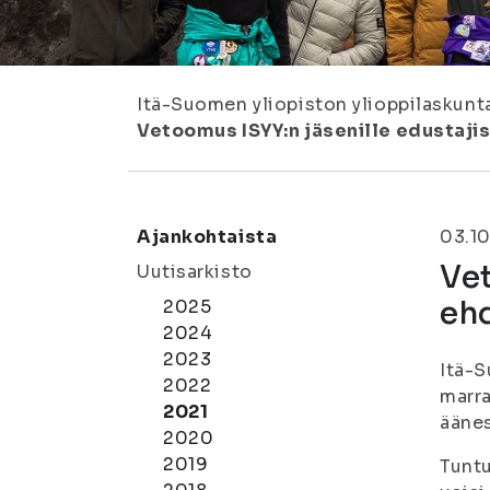
Itä-Suomen yliopiston ylioppilaskunt
Vetoomus ISYY:n jäsenille edustajis
Ajankohtaista
03.10
Vet
Uutisarkisto
ehd
2025
2024
2023
Itä-S
2022
marra
2021
äänes
2020
2019
Tuntu