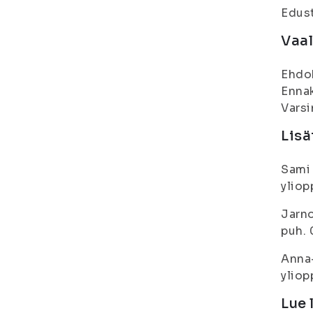
Edust
Vaal
Ehdok
Ennak
Varsi
Lisä
Sami 
yliop
Jarno
puh.
Anna-
yliop
Lue 