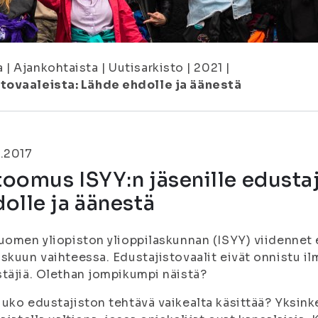
a
|
Ajankohtaista
|
Uutisarkisto
|
2021
|
tovaaleista: Lähde ehdolle ja äänestä
.2017
oomus ISYY:n jäsenille edustaj
olle ja äänestä
uomen yliopiston ylioppilaskunnan (ISYY) viidennet 
skuun vaihteessa. Edustajistovaalit eivät onnistu ilm
täjiä. Olethan jompikumpi näistä?
uko edustajiston tehtävä vaikealta käsittää? Yksin