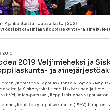
a
|
Ajankohtaista
|
Uutisarkisto
|
2021
|
töksi pitkän linjan ylioppilaskunta- ja ainejärjes
4.2019
den 2019 Velj’mieheksi ja Sisk
oppilaskunta- ja ainejärjestöakt
uomen yliopiston ylioppilaskunnan Kuopion kampusv
mieheksi ja Siskotytöksi Henri Hakkaraisen ja Heidi H
tivat Velj’mies-patsaan ylioppilaskunnan vappuaaton
uomen yliopiston ylioppilaskunnan (ISYY) Kuopion k