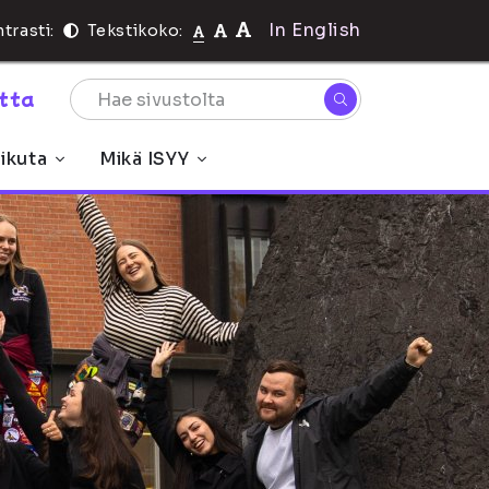
In English
trasti:
Tekstikoko:
rtta
ikuta
Mikä ISYY