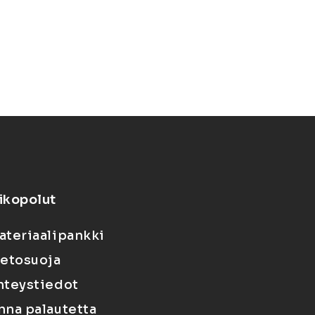
ikopolut
ateriaalipankki
ietosuoja
hteystiedot
nna palautetta