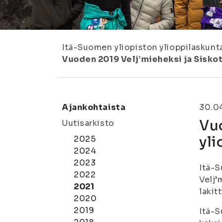
Itä-Suomen yliopiston ylioppilaskunt
Vuoden 2019 Velj’mieheksi ja Siskoty
Ajankohtaista
30.0
Vuo
Uutisarkisto
yli
2025
2024
2023
Itä-S
2022
Velj’
2021
lakit
2020
2019
Itä-S