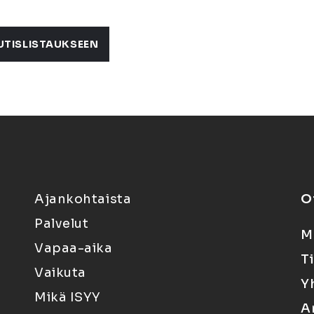
UTISLISTAUKSEEN
Ajankohtaista
O
Palvelut
M
Vapaa-aika
T
Vaikuta
Y
Mikä ISYY
A