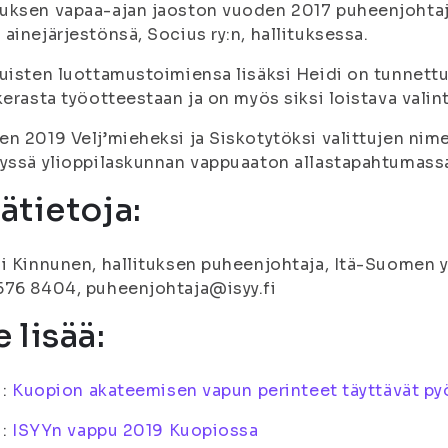
uksen vapaa-ajan jaoston vuoden 2017 puheenjohtaj
ainejärjestönsä, Socius ry:n, hallituksessa.
uisten luottamustoimiensa lisäksi Heidi on tunnett
kerasta työotteestaan ja on myös siksi loistava vali
n 2019 Velj’mieheksi ja Siskotytöksi valittujen nimet
yssä ylioppilaskunnan vappuaaton allastapahtumass
sätietoja:
i Kinnunen, hallituksen puheenjohtaja, Itä-Suomen yl
576 8404, puheenjohtaja@isyy.fi
 lisää:
i:
Kuopion akateemisen vapun perinteet täyttävät py
i:
ISYYn vappu 2019 Kuopiossa