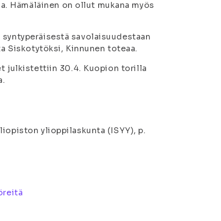
a. Hämäläinen on ollut mukana myös
u syntyperäisestä savolaisuudestaan
nta Siskotytöksi, Kinnunen toteaa.
 julkistettiin 30.4. Kuopion torilla
a.
iopiston ylioppilaskunta (ISYY), p.
öreitä