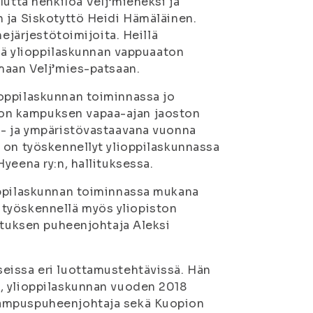
lutta henkilöä Velj’mieheksi ja
 ja Siskotyttö Heidi Hämäläinen.
nejärjestötoimijoita. Heillä
ssä ylioppilaskunnan vappuaaton
maan Velj’mies-patsaan.
oppilaskunnan toiminnassa jo
on kampuksen vapaa-ajan jaoston
ä- ja ympäristövastaavana vuonna
 on työskennellyt ylioppilaskunnassa
yeena ry:n, hallituksessa.
oppilaskunnan toiminnassa mukana
yt työskennellä myös yliopiston
lituksen puheenjohtaja Aleksi
eissa eri luottamustehtävissä. Hän
, ylioppilaskunnan vuoden 2018
kampuspuheenjohtaja sekä Kuopion