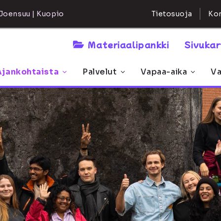
Kon
Joensuu | Kuopio
Tietosuoja
Materiaalipankki
Sivuka
Ajankohtaista
Palvelut
Vapaa-aika
Va