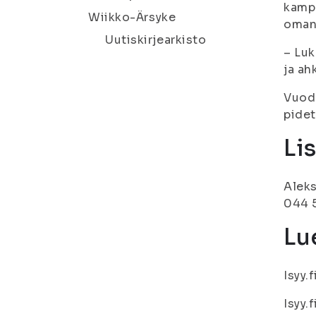
kamp
Wiikko-Ärsyke
oman 
Uutiskirjearkisto
– Luk
ja ah
Vuode
pidet
Li
Aleks
044 
Lue
Isyy.f
Isyy.f