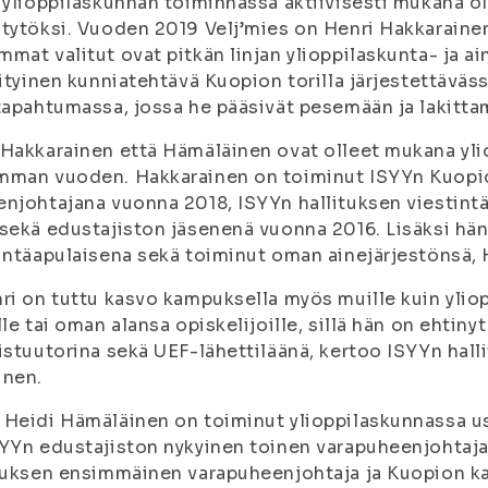
 ylioppilaskunnan toiminnassa aktiivisesti mukana ol
tytöksi. Vuoden 2019 Velj’mies on Henri Hakkarainen
mat valitut ovat pitkän linjan ylioppilaskunta- ja ai
rityinen kunniatehtävä Kuopion torilla järjestettävä
tapahtumassa, jossa he pääsivät pesemään ja lakitta
Hakkarainen että Hämäläinen ovat olleet mukana yli
mman vuoden. Hakkarainen on toiminut ISYYn Kuopi
njohtajana vuonna 2018, ISYYn hallituksen viestint
sekä edustajiston jäsenenä vuonna 2016. Lisäksi hän
intäapulaisena sekä toiminut oman ainejärjestönsä, H
ri on tuttu kasvo kampuksella myös muille kuin yli
lle tai oman alansa opiskelijoille, sillä hän on ehtin
istuutorina sekä UEF-lähettiläänä, kertoo ISYYn hal
unen.
Heidi Hämäläinen on toiminut ylioppilaskunnassa us
YYn edustajiston nykyinen toinen varapuheenjohtaja
ituksen ensimmäinen varapuheenjohtaja ja Kuopion 