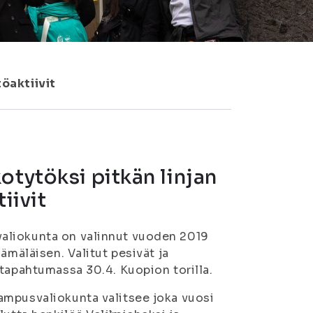
töaktiivit
otytöksi pitkän linjan
iivit
aliokunta on valinnut vuoden 2019
ämäläisen. Valitut pesivät ja
 tapahtumassa 30.4. Kuopion torilla.
ampusvaliokunta valitsee joka vuosi