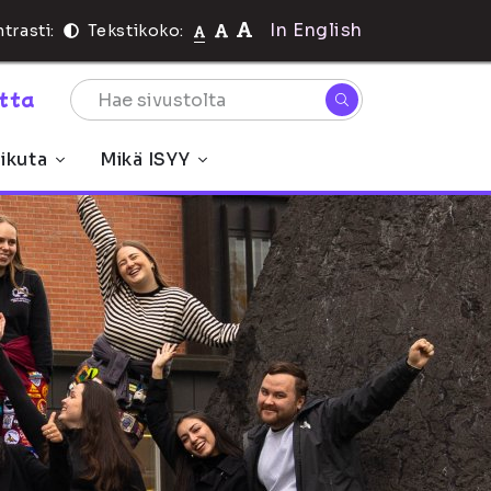
In English
trasti:
Tekstikoko:
rtta
ikuta
Mikä ISYY