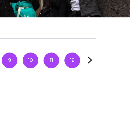
9
10
11
12