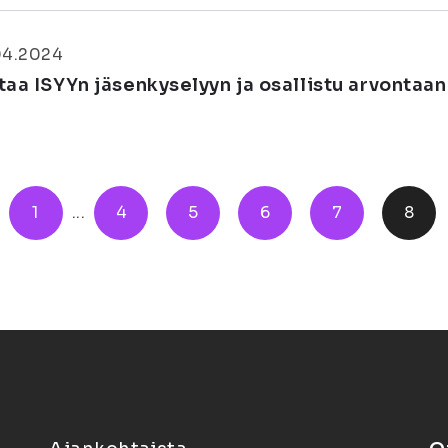
04.2024
taa ISYYn jäsenkyselyyn ja osallistu arvontaan
1
...
4
5
6
7
8