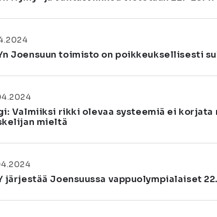
04.2024
Yn Joensuun toimisto on poikkeuksellisesti sulj
04.2024
gi: Valmiiksi rikki olevaa systeemiä ei korja
skelijan mieltä
04.2024
Y järjestää Joensuussa vappuolympialaiset 22