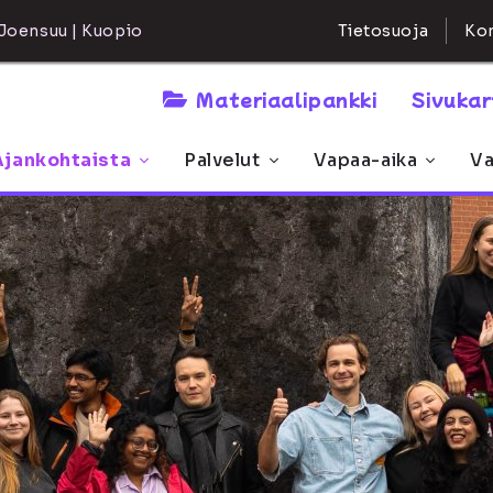
Kon
Joensuu | Kuopio
Tietosuoja
Materiaalipankki
Sivuka
Ajankohtaista
Palvelut
Vapaa-aika
Va