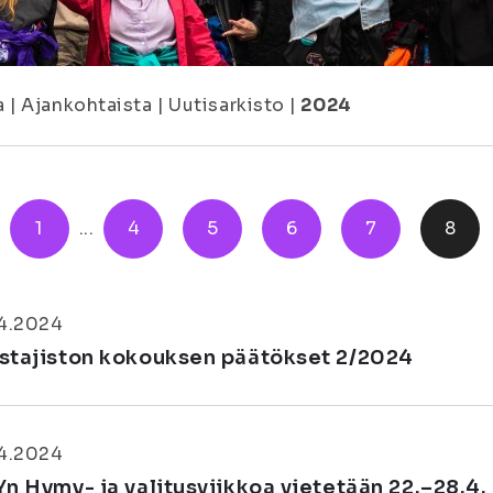
a
|
Ajankohtaista
|
Uutisarkisto
|
2024
1
...
4
5
6
7
8
04.2024
stajiston kokouksen päätökset 2/2024
04.2024
Yn Hymy- ja valitusviikkoa vietetään 22.–28.4.