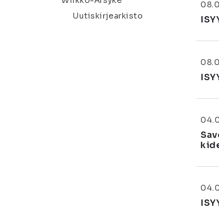
Wiikko-Ärsyke
08.
Uutiskirjearkisto
ISY
08.
ISY
04.
Sav
kid
04.
ISY