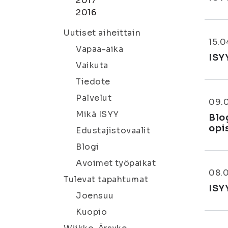
2017
2016
Uutiset aiheittain
15.
Vapaa-aika
ISY
Vaikuta
Tiedote
Palvelut
09.
Mikä ISYY
Blo
opi
Edustajistovaalit
Blogi
Avoimet työpaikat
08.
Tulevat tapahtumat
ISY
Joensuu
Kuopio