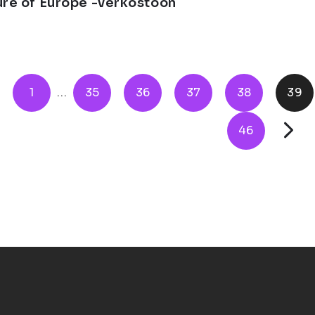
ure of Europe -verkostoon
1
...
35
36
37
38
39
46