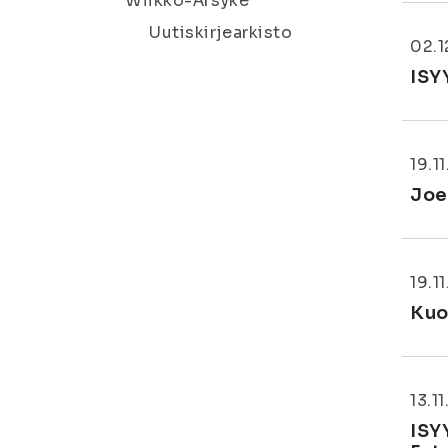
Wiikko-Ärsyke
Uutiskirjearkisto
02.1
ISY
19.1
Joe
19.1
Kuo
13.1
ISY