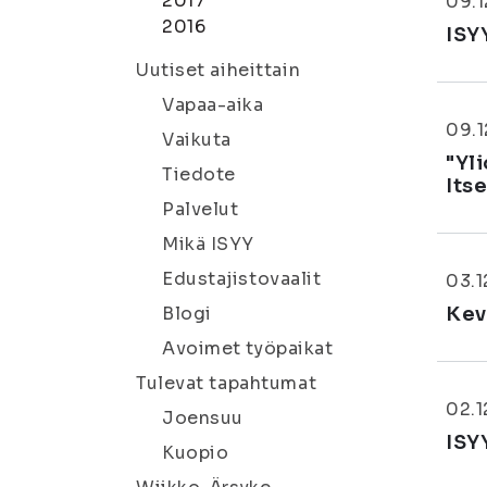
2017
09.1
2016
ISY
Uutiset aiheittain
Vapaa-aika
09.1
Vaikuta
"Yli
Tiedote
Its
Palvelut
Mikä ISYY
Edustajistovaalit
03.1
Blogi
Kev
Avoimet työpaikat
Tulevat tapahtumat
02.1
Joensuu
ISY
Kuopio