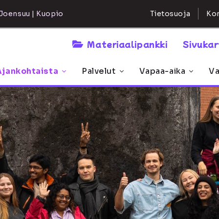
Kon
Joensuu | Kuopio
Tietosuoja
Materiaalipankki
Sivuka
Ajankohtaista
Palvelut
Vapaa-aika
Va