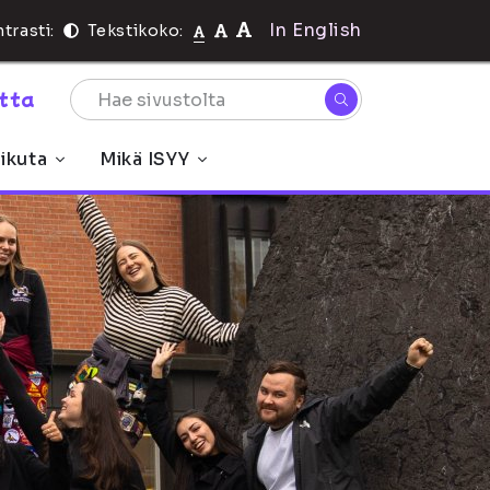
In English
trasti:
Tekstikoko:
rtta
ikuta
Mikä ISYY