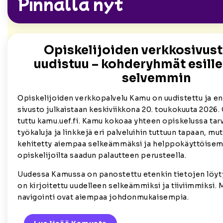
Pinnalla nyt
Opiskelijoiden verkkosivus
uudistuu – kohderyhmät esill
selvemmin
Opiskelijoiden verkkopalvelu Kamu on uudistettu ja e
sivusto julkaistaan keskiviikkona 20. toukokuuta 2026.
tuttu kamu.uef.fi. Kamu kokoaa yhteen opiskelussa tarvi
työkaluja ja linkkejä eri palveluihin tuttuun tapaan, mu
kehitetty aiempaa selkeämmäksi ja helppokäyttöise
opiskelijoilta saadun palautteen perusteella.
Uudessa Kamussa on panostettu etenkin tietojen löyt
on kirjoitettu uudelleen selkeämmiksi ja tiiviimmiksi.
navigointi ovat aiempaa johdonmukaisempia.