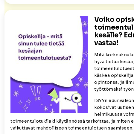
Voiko opisk
toimeentul
kesälle? E
vastaa!
Mitä korkeakouluo
hyvä tietää kesäa
toimeentulotuest
käskeä opiskelij
opintonsa, ja il
työttömäksi työn
ISYYn edunvalvon
kokosivat uutisen 
helmikuussa voim
toimeentulotukilaki käytännössä tarkoittaa, ja miten er
vaikuttavat mahdolliseen toimeentulotuen saamiseen.