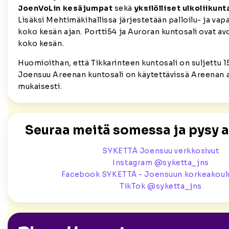
JoenVoLin kesäjumpat
sekä
yksilölliset ulkoliikun
Lisäksi Mehtimäkihallissa järjestetään palloilu- ja vap
koko kesän ajan. Portti54 ja Auroran kuntosali ovat av
koko kesän.
Huomioithan, että Tikkarinteen kuntosali on suljettu 1
Joensuu Areenan kuntosali on käytettävissä Areenan 
mukaisesti.
Seuraa meitä somessa ja pysy a
SYKETTÄ Joensuu verkkosivut
Instagram @syketta_jns
Facebook SYKETTÄ - Joensuun korkeakoulu
TikTok @syketta_jns