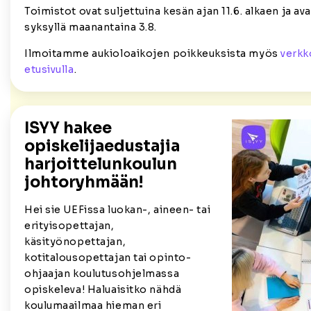
Toimistot ovat suljettuina kesän ajan 11.6. alkaen ja a
syksyllä maanantaina 3.8.
Ilmoitamme aukioloaikojen poikkeuksista myös
verk
etusivulla
.
ISYY hakee
opiskelijaedustajia
harjoittelunkoulun
johtoryhmään!
Hei sie UEFissa luokan-, aineen- tai
erityisopettajan,
käsityönopettajan,
kotitalousopettajan tai opinto-
ohjaajan koulutusohjelmassa
opiskeleva! Haluaisitko nähdä
koulumaailmaa hieman eri