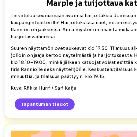
Marple ja tuijottava ka
Tervetuloa seuraamaan avoimia harjoituksia Joensuun
kaupunginteatterille! Harjoituksissa näet, miten esitys
Rannion ohjauksessa. Anna mysteerin imaista mukaan
harjoitusvaiheessa.
Suuren näyttämön ovet aukeavat klo 17.50. Tilaisuus alk
jolloin ohjaaja kertoo näytelmästä ja harjoituksesta. H
klo 18.10–19.00, minkä jälkeen katsojat voivat esittää
Iiris Ranniolle sekä näyttelijöille. Keskustelutilaisuus 
minuuttia, ja tilaisuus päättyy n. klo 19.15.
Kuva: Riikka Hurri / Sari Kaija
Tapahtuman tiedot