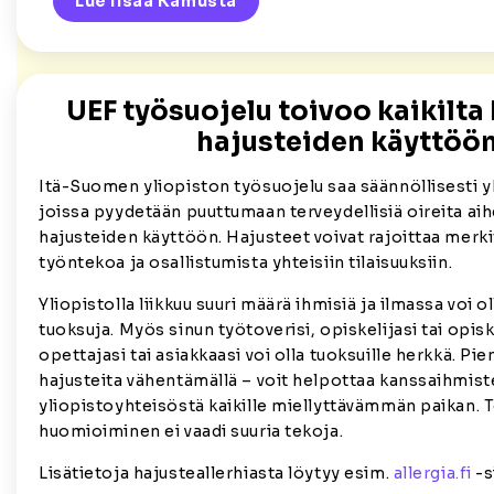
Lue lisää Kamusta
UEF työsuojelu toivoo kaikilta
hajusteiden käyttöö
Itä-Suomen yliopiston työsuojelu saa säännöllisesti 
joissa pyydetään puuttumaan terveydellisiä oireita ai
hajusteiden käyttöön. Hajusteet voivat rajoittaa merkit
työntekoa ja osallistumista yhteisiin tilaisuuksiin.
Yliopistolla liikkuu suuri määrä ihmisiä ja ilmassa voi ol
tuoksuja. Myös sinun työtoverisi, opiskelijasi tai opisk
opettajasi tai asiakkaasi voi olla tuoksuille herkkä. Pien
hajusteita vähentämällä – voit helpottaa kanssaihmiste
yliopistoyhteisöstä kaikille miellyttävämmän paikan. 
huomioiminen ei vaadi suuria tekoja.
Lisätietoja hajusteallerhiasta löytyy esim.
allergia.fi
-s