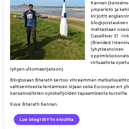
Kannan (kansainvä
ympäristö ja keh
kirjoitti englanni
blogipostauksen 
matkastaan osan
CaseRiver 21 -int
(BIended Intens
lyhytkestoinen
oppimiskokonaisu
virtuaalista opetu
lyhyen ulkomaanjakson).
Blogissaan Bharath kertoo vihreämmän matkailuvaih
valitsemisesta lentämisen sijaan sekä Euroopan eri yl
kansainvälisten opiskelijoiden tapaamisesta kurssilla.
Kuva: Bharath Kannan.
Lue blogi ISYYn sivuilta