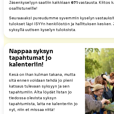
Jäsenkyselyyn saatiin kaikkiaan
671
vastausta. Kiitos k
osallistuneille!
Seuraavaksi pureudumme syvemmin kyselyn vastauksi
tulokset läpi ISYYn henkilöstön ja hallituksen keske
syksyllä uutisen kyselyn tuloksista.
Nappaa syksyn
tapahtumat jo
kalenteriin!
Kesä on ihan kulman takana, mutta
sitä ennen voidaan tehdä jo pieni
katsaus tulevaan syksyyn ja sen
tapahtumiin. Alta löydät listan jo
tiedossa olevista syksyn
tapahtumista, laita ne kalenteriin jo
nyt, niin et missaa niitä!