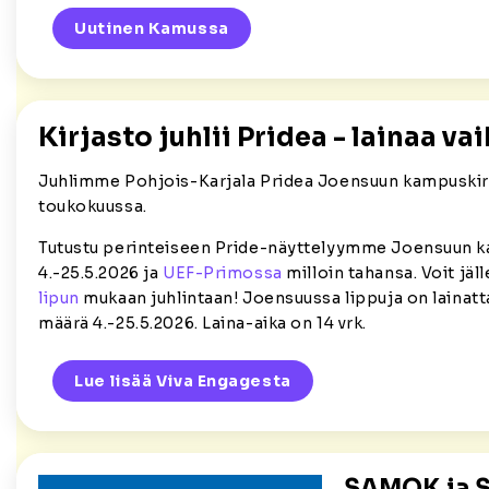
Uutinen Kamussa
Kirjasto juhlii Pridea - lainaa va
Juhlimme Pohjois-Karjala Pridea Joensuun kampuskir
toukokuussa.
Tutustu perinteiseen Pride-näyttelyymme Joensuun 
4.-25.5.2026 ja
UEF-Primossa
milloin tahansa. Voit jäl
lipun
mukaan juhlintaan! Joensuussa lippuja on lainatta
määrä 4.-25.5.2026. Laina-aika on 14 vrk.
Lue lisää Viva Engagesta
SAMOK ja S