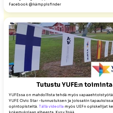
Facebook @kämppisfinder
Tutustu YUFE:n toiminta
YUFEssa on mahdollista tehdä myös vapaaehtoistyötä. 
YUFE Civic Star -tunnustuksen ja joissakin tapauksiss
opintopisteitä.
Tällä videolla
myös UEFn opiskelijat ke
kokemuksiaan aiheesta. Kysy lisää