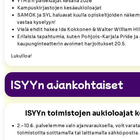
YTHS:n palveluajat kesällä 2026
Kampuskirjastojen kesäaukioloajat
SAMOK ja SYL haluavat kuulla opiskelijoiden näkem
vastaa kyselyyn!
Vielä ehdit hakea Ida Kokkonen & Walter William Hi
Erilaisia tapahtumia, kuten Pohjois-Karjala Pride j
kaupunginteatterin avoimet harjoitukset 20.5.
Lukuiloa!
ISYYn ajankohtaiset
ISYYn toimistojen aukioloajat k
2.–10.6. palvelemme vain ajanvarauksella, voit varata
toimistoilta soittamalla tai laittamalla sähköpostia.