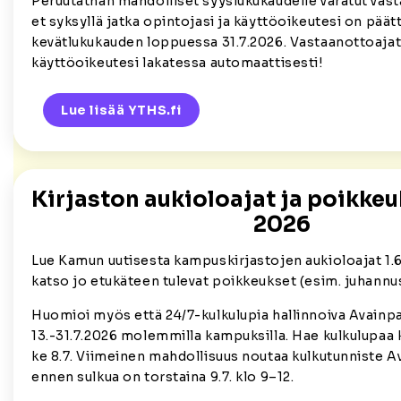
Peruutathan mahdolliset syyslukukaudelle varatut vast
et syksyllä jatka opintojasi ja käyttöoikeutesi on pää
kevätlukukauden loppuessa 31.7.2026. Vastaanottoajat
käyttöoikeutesi lakatessa automaattisesti!
Lue lisää YTHS.fi
Kirjaston aukioloajat ja poikkeu
2026
Lue Kamun uutisesta kampuskirjastojen aukioloajat 1.6
katso jo etukäteen tulevat poikkeukset (esim. juhannus
Huomioi myös että 24/7-kulkulupia hallinnoiva Avainpal
13.-31.7.2026 molemmilla kampuksilla. Hae kulkulupaa 
ke 8.7. Viimeinen mahdollisuus noutaa kulkutunniste A
ennen sulkua on torstaina 9.7. klo 9–12.