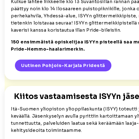
Kulkue lähtee liikkeelle klo 13 Suvantosillan rannan pä
päättyy noin klo 14 Ilosaareen puistopiknikille, jonka
perhekahvila, Yhdessä-alue, ISYYn glittermeikkipiste,
tietenkin loistavaa seuraa! ISYYn glittermeikkipistellä v
kaverisi kanssa koristautua illan Pride-bileisiin.
150 ensimmäistä opiskelijaa ISYYn pisteellä saa m
Pride-Hemmo-haalarimerkin.
Uutinen Pohjois-Karjala Pridestä
Kiitos vastaamisesta ISYYn jäs
Itä-Suomen yliopiston ylioppilaskunta (ISYY) toteutti 
keväällä. Jäsenkyselyn avulla pyrittiin kartoittamaan 
tunnettuutta, palveluiden laatua sekä keräämään laaja-
kehitysideoita toimintaamme.