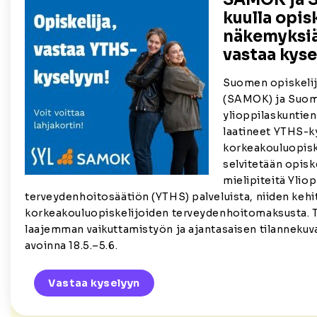
kuulla opis
näkemyksiä
vastaa kyse
Suomen opiskelija
(SAMOK) ja Suo
ylioppilaskuntien 
laatineet YTHS-k
korkeakouluopiske
selvitetään opisk
mielipiteitä Ylio
terveydenhoitosäätiön (YTHS) palveluista, niiden kehi
korkeakouluopiskelijoiden terveydenhoitomaksusta. T
laajemman vaikuttamistyön ja ajantasaisen tilannekuva
avoinna 18.5.–5.6.
Vastaa kyselyyn