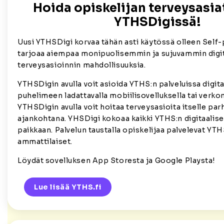
Hoida opiskelijan terveysasia
YTHSDigissä!
Uusi YTHSDigi korvaa tähän asti käytössä olleen Self-
tarjoaa aiempaa monipuolisemmin ja sujuvammin digi
terveysasioinnin mahdollisuuksia.
YTHSDigin avulla voit asioida YTHS:n palveluissa digita
puhelimeen ladattavalla mobiilisovelluksella tai verkon
YTHSDigin avulla voit hoitaa terveysasioita itselle pa
ajankohtana. YHSDigi kokoaa kaikki YTHS:n digitaalise
paikkaan. Palvelun taustalla opiskelijaa palvelevat YT
ammattilaiset.
Löydät sovelluksen App Storesta ja Google Playsta!
Lue lisää YTHS.fi