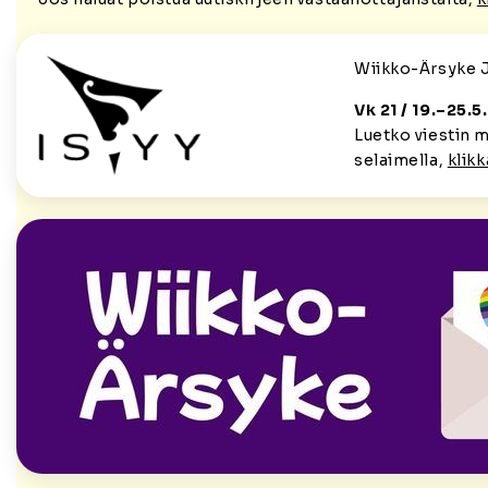
Wiikko-Ärsyke 
Vk 21 / 19.–25.
Luetko viestin 
selaimella,
klikk