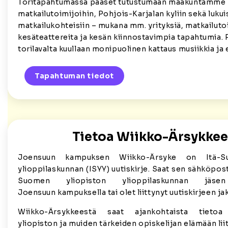
Toritapahtumassa pääset tutustumaan maakuntamme
matkailutoimijoihin, Pohjois-Karjalan kyliin sekä lukui
matkailukohteisiin – mukana mm. yrityksiä, matkailuto
kesäteattereita ja kesän kiinnostavimpia tapahtumia. 
torilavalta kuullaan monipuolinen kattaus musiikkia ja 
Tapahtuman tiedot
Tietoa Wiikko-Ärsykkee
Joensuun kampuksen Wiikko-Ärsyke on Itä-Su
ylioppilaskunnan (ISYY) uutiskirje. Saat sen sähköposti
Suomen yliopiston ylioppilaskunnan jäse
Joensuun kampuksella tai olet liittynyt uutiskirjeen jake
Wiikko-Ärsykkeestä saat ajankohtaista tietoa 
yliopiston ja muiden tärkeiden opiskelijan elämään lii