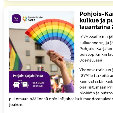
Pohjois-Kar
kulkue ja p
lauantaina 
ISYY osallistuu jä
kulkueeseen, ja j
Pohjois-Karjalan 
puistopiknikin la
Joensuussa!
Yhdenvertaisuus 
ISYYlle tärkeitä a
kannustaakin kaik
osallistumaan Pr
blokkiin ja puisto
pukemaan päällensä opiskelijahaalarit muodostaakse
joukon.