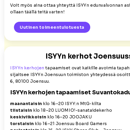
Voit myös aina ottaa yhteyttä ISYYn edunvalvonnan asi
ollaan täällä teitä varten!
Uutinen toimeentulotuesta
ISYYn kerhot Joensuus
ISYYn kerhojen
tapaamiset ovat kaikille avoimia tapah
sijaitsee ISYYn Joensuun toimiston yhteydessä osoit
6, 80100 Joensuu.
ISYYn kerhojen tapaamiset Suvantokadu
maanantaisin
klo 16–20 ISYY:n MtG-kilta
tiistaisin
klo 18–20 LUOMIO!-sanataidekerho
keskiviikkoisin
klo 16–20 JOOJAKU
torstaisin
klo 16–21 Joensuu Board Gamers