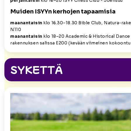
perjantaisin
klo 16–20 ISYY Chess Club - Joensuu
Muiden ISYYn kerhojen tapaamisia
maanantaisin
klo 16.30–18.30 Bible Club, Natura-rak
N110
maanantaisin
klo 18–20 Academic & Historical Dance 
rakennuksen salissa E200
(kevään viimeinen kokoontu
SYKETTÄ