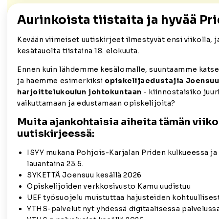
Aurinkoista tiistaita ja hyvää Pr
Kevään viimeiset uutiskirjeet ilmestyvät ensi viikolla, j
kesätauolta tiistaina 18. elokuuta.
Ennen kuin lähdemme kesälomalle, suuntaamme kats
ja haemme esimerkiksi
opiskelijaedustajia Joensu
harjoittelukoulun johtokuntaan
- kiinnostaisiko juur
vaikuttamaan ja edustamaan opiskelijoita?
Muita ajankohtaisia aiheita tämän viik
uutiskirjeessä:
ISYY mukana Pohjois-Karjalan Priden kulkueessa ja 
lauantaina 23.5.
SYKETTÄ Joensuu kesällä 2026
Opiskelijoiden verkkosivusto Kamu uudistuu
UEF työsuojelu muistuttaa hajusteiden kohtuullises
YTHS-palvelut nyt yhdessä digitaalisessa palvelus