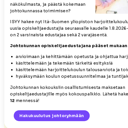
näkökulmasta, ja päästä kokemaan
johtokunnassa toimimisen?
ISYY hakee nyt Itä-Suomen yliopiston harjoittelukou
uusia opiskelijaedustajia seuraavalle kaudelle 1.8.2026
on 2 varsinaista edustajaa sekä 2 varajäsentä.
Johtokunnan opiskelijaedustajana pääset mukaan
arvioimaan ja kehittämään opetusta ja ohjattua harj
käsittelemään ja tekemään tärkeitä esityksiä
käsittelemään harjoittelukoulun talousarviota ja t
hyväksymään koulun opetussuunnitelmaa ja tuntija
Johtokunnan kokouksiin osallistumisesta maksetaan
opiskelijaedustajille myös kokouspalkkio. Lähetä ha
12
mennessä!
Hakukuulutus johtoryhmään