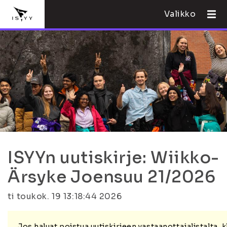
Valikko
ISYYn uutiskirje: Wiikko-
Ärsyke Joensuu 21/2026
ti toukok. 19 13:18:44 2026
Jos haluat poistua uutiskirjeen vastaanottajalistalta,
k