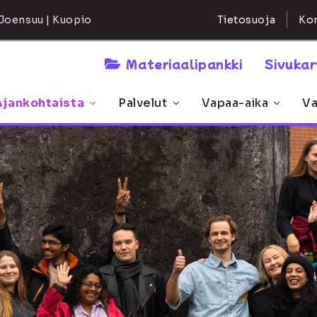
Kon
Joensuu | Kuopio
Tietosuoja
Materiaalipankki
Sivuka
Ajankohtaista
Palvelut
Vapaa-aika
Va