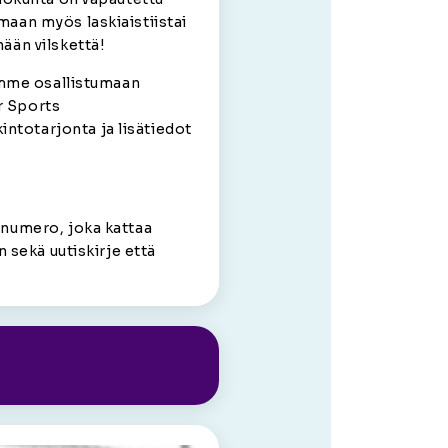
emaan myös laskiaistiistai
nään vilskettä!
elemme osallistumaan
r Sports
ntotarjonta ja lisätiedot
lanumero, joka kattaa
in sekä uutiskirje että