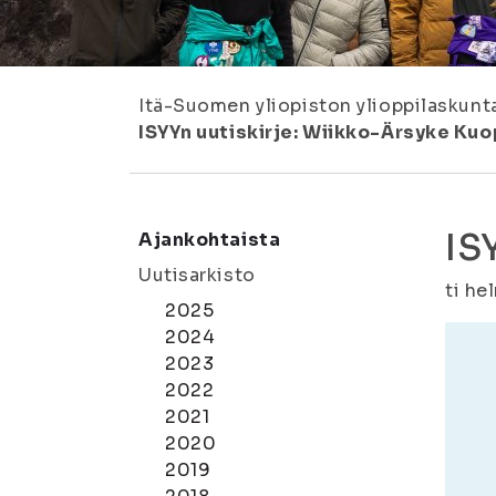
Itä-Suomen yliopiston ylioppilaskunt
ISYYn uutiskirje: Wiikko-Ärsyke Ku
IS
Ajankohtaista
Uutisarkisto
ti he
2025
2024
2023
2022
2021
2020
2019