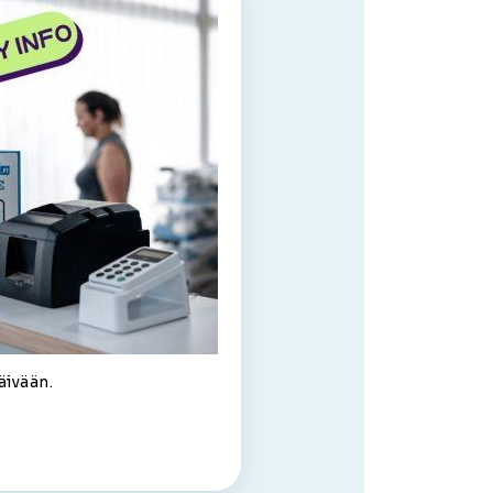
äivään.