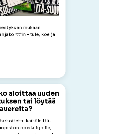
enestyksen mukaan
ahjakorttiin - tule, koe ja
ko aloittaa uuden
uksen tai löytää
kavereita?
tarkoitettu kaikille Itä-
opiston opiskelijoille,