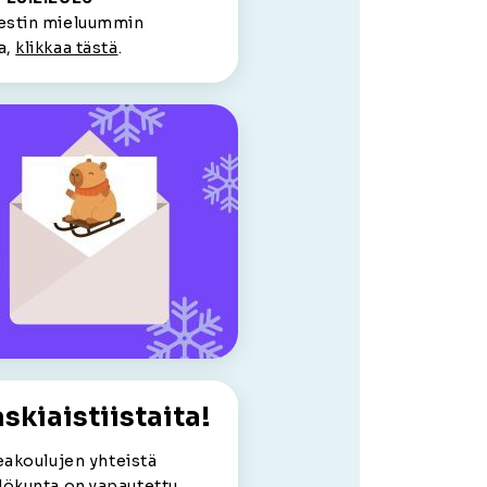
iestin mieluummin
a,
klikkaa tästä
.
askiaistiistaita!
eakoulujen yhteistä
kilökunta on vapautettu