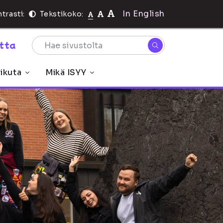
In English
trasti:
Tekstikoko:
rtta
ikuta
Mikä ISYY