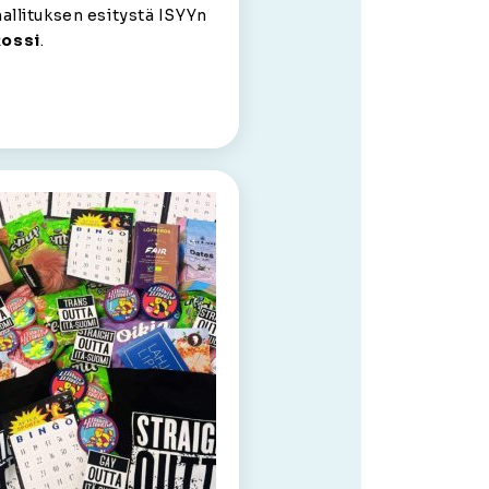
allituksen esitystä ISYYn
Rossi
.