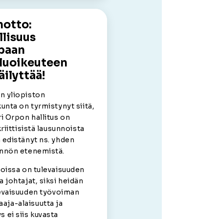
otto:
lisuus
paan
luoikeuteen
äilyttää!
n yliopiston
kunta on tyrmistynyt siitä,
ri Orpon hallitus on
kriittisistä lausunnoista
 edistänyt ns. yhden
ännön etenemistä.
joissa on tulevaisuuden
a johtajat, siksi heidän
evaisuuden työvoiman
aaja-alaisuutta ja
s ei siis kuvasta