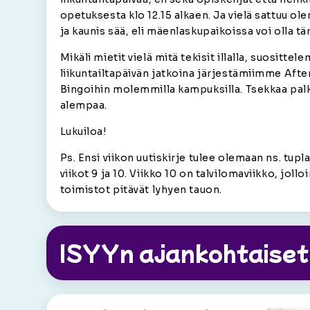
opetuksesta klo 12.15 alkaen. Ja vielä sattuu ol
ja kaunis sää, eli mäenlaskupaikoissa voi olla tä
Mikäli mietit vielä mitä tekisit illalla, suositt
liikuntailtapäivän jatkoina järjestämiimme Afte
Bingoihin molemmilla kampuksilla. Tsekkaa palki
alempaa.
Lukuiloa!
Ps. Ensi viikon uutiskirje tulee olemaan ns. tup
viikot 9 ja 10. Viikko 10 on talvilomaviikko, jollo
toimistot pitävät lyhyen tauon.
ISYYn ajankohtaiset