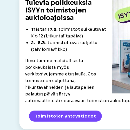
Tulevia poikkeuksia
ISYYn toimistojen
aukioloajoissa
Tiistai 17.2.
toimistot sulkeutuvat
klo 12 (Liikuntailtapäivä)
2.–8.3.
toimistot ovat suljettu
(talvilomaviikko)
Ilmoitamme mahdollisista
poikkeuksista myös
verkkosivujemme etusivulla. Jos
toimisto on suljettuna,
liikuntavälineiden ja lautapelien
palautuspäivä siirtyy
automaattisesti seuraavaan toimiston aukiolop
Toimistojen yhteystiedot