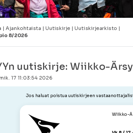
a
|
Ajankohtaista
|
Uutiskirje
|
Uutiskirjearkisto
|
opio 8/2026
YYn uutiskirje: Wiikko-Ärs
lmik. 17 11:03:54 2026
Jos haluat poistua uutiskirjeen vastaanottajalis
Wiikko-Ä
Vk 8 / 17