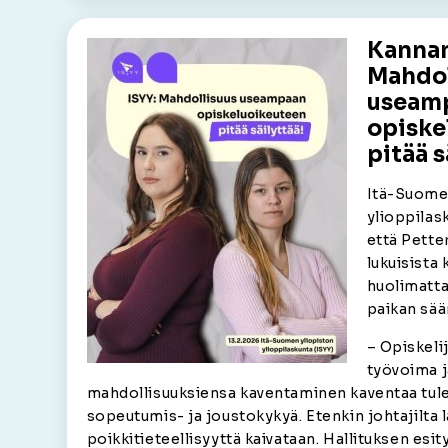
Kannan
Mahdol
useam
opiske
pitää s
Itä-Suome
ylioppilas
että Pette
lukuisista 
huolimatta
paikan sä
– Opiskeli
työvoima j
mahdollisuuksiensa kaventaminen kaventaa tul
sopeutumis- ja joustokykyä. Etenkin johtajilta l
poikkitieteellisyyttä kaivataan. Hallituksen esity