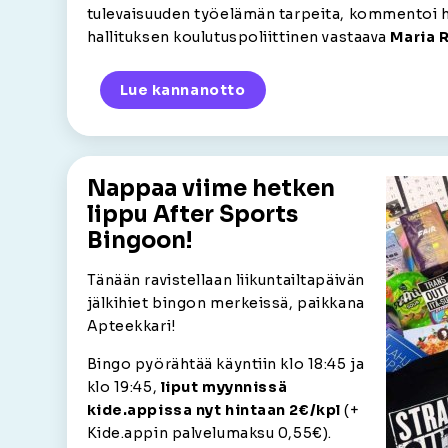
tulevaisuuden työelämän tarpeita, kommentoi h
hallituksen koulutuspoliittinen vastaava
Maria 
Lue kannanotto
Nappaa viime hetken
lippu After Sports
Bingoon!
Tänään ravistellaan liikuntailtapäivän
jälkihiet bingon merkeissä, paikkana
Apteekkari!
Bingo pyörähtää käyntiin klo 18:45 ja
klo 19:45,
liput myynnissä
kide.appissa nyt hintaan 2€/kpl
(+
Kide.appin palvelumaksu 0,55€).