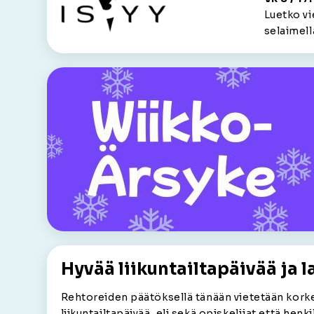
Luetko v
selaimell
Hyvää liikuntailtapäivää ja l
Rehtoreiden päätöksellä tänään vietetään kork
liikuntailtapäivää, eli sekä opiskelijat että hen