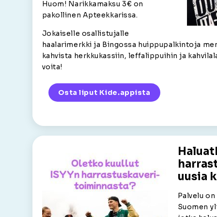
Huom! Narikkamaksu 3€ on
pakollinen Apteekkarissa.
Jokaiselle osallistujalle
haalarimerkki ja Bingossa huippupalkintoja m
kahvista herkkukassiin, leffalippuihin ja kahvilal
voita!
Osta liput Kide.appista
Haluat
harrast
uusia 
Palvelu on 
Suomen yli