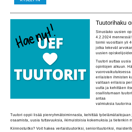
KYSELYYN
Tuutorihaku o
Sinustako uusien opi
4.2.2024 mennessä! 
toimii vuosittain yli 
jotka tekevät arvokas
uusien opiskelijoid
Tuutori auttaa uusia
opintojen alkuun. Hä
vuorovaikutuksessa
erilaisten ihmisten 
valitaan erilaisia p
uutta ja kehittäen it
osallistumaan tuutor
antaa
valmiuksia tuutorina
Tuutori oppii lisää pienryhmätoiminnasta, kehittää työelämätaitojaan
osaamista, uusia tuttavuuksia, ikimuistoisia kokemuksia ja tietenkin m
Kiinnostuitko? Voit hakea vertaistuutoriksi, seniorituutoriksi, maisterit