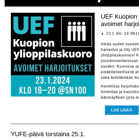
UEF Kuopion y
avoimet harjo
23.1. klo. 18 SN1
Aloita uuden vuoden
harrastus ja liity U
ylioppilaskuoroon! K
joulukonserteissaan 
vuoden. Kuorossa p
poikkitieteellisesti 
sekä kehittämään kiel
Avoimissa harjoituks
toimintaa ja harjoitu
ääninäytteen (jota ei 
LUE LISÄÄ
YUFE-päivä torstaina 25.1.