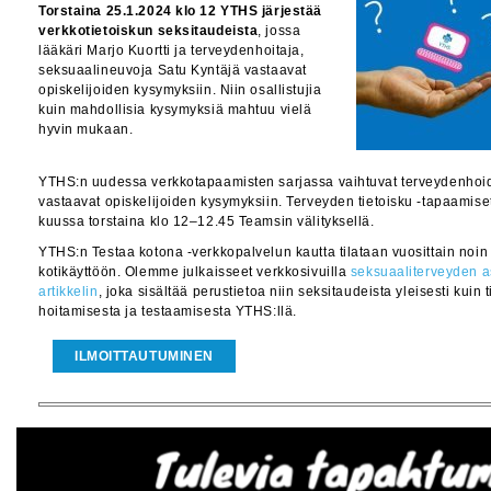
Torstaina 25.1.2024 klo 12 YTHS järjestää
verkkotietoiskun seksitaudeista
, jossa
lääkäri Marjo Kuortti ja terveydenhoitaja,
seksuaalineuvoja Satu Kyntäjä vastaavat
opiskelijoiden kysymyksiin. Niin osallistujia
kuin mahdollisia kysymyksiä mahtuu vielä
hyvin mukaan.
YTHS:n uudessa verkkotapaamisten sarjassa vaihtuvat terveydenhoid
vastaavat opiskelijoiden kysymyksiin. Terveyden tietoisku -tapaamiset
kuussa torstaina klo 12–12.45 Teamsin välityksellä.
YTHS:n Testaa kotona -verkkopalvelun kautta tilataan vuosittain noin 
kotikäyttöön. Olemme julkaisseet verkkosivuilla
seksuaaliterveyden as
artikkelin
, joka sisältää perustietoa niin seksitaudeista yleisesti kuin 
hoitamisesta ja testaamisesta YTHS:llä.
ILMOITTAUTUMINEN