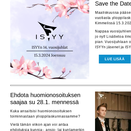
Save the Date
Maaliskuussa pääse
vuotiasta ylioppil
Kimmelissä 15.3.202
Nappaa vuosijuhlien
jo nyt! Lisätietoa il
pian. Vuosijuhlaan ov
ISYYn jäsenet ja ISY
LUE LISÄÄ
Ehdota huomionosoituksen
saajaa su 28.1. mennessä
Kuka ansaitsisi huomionosoituksen
toiminnastaan ylioppilaskunnassamme?
Vielä tämän viikon ajan voi antaa
ehdotuksia kunnia-, ansio- tai kuntamerkin