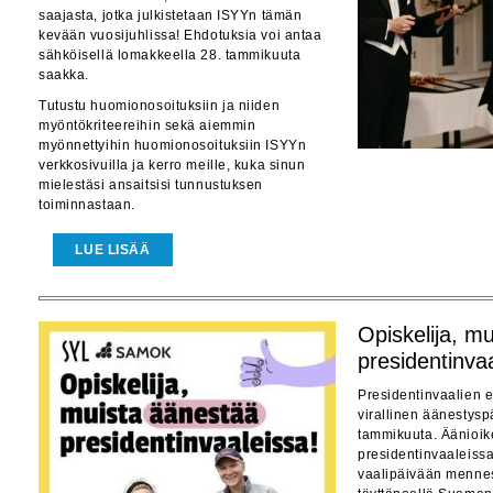
saajasta, jotka julkistetaan ISYYn tämän
kevään vuosijuhlissa! Ehdotuksia voi antaa
sähköisellä lomakkeella 28. tammikuuta
saakka.
Tutustu huomionosoituksiin ja niiden
myöntökriteereihin sekä aiemmin
myönnettyihin huomionosoituksiin ISYYn
verkkosivuilla ja kerro meille, kuka sinun
mielestäsi ansaitsisi tunnustuksen
toiminnastaan.
LUE LISÄÄ
Opiskelija, m
presidentinva
Presidentinvaalien 
virallinen äänestysp
tammikuuta. Äänioik
presidentinvaaleissa
vaalipäivään mennes