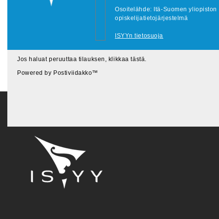
Osoitelähde: Itä-Suomen yliopiston
opiskelijatietojärjestelmä
ISYYn tietosuoja
Jos haluat peruuttaa tilauksen, klikkaa tästä
.
Powered by
Postiviidakko
™