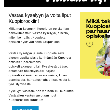
Vastaa kyselyyn ja voita liput
Kuopiorockiin!
Millainen kaupunki Kuopio on opiskelijan
näkökulmasta? Vastaa kyselyyn ja kerro,
miten kehittäisit Kuopiota
opiskelijaystävällisenä kaupunkina.
Vastaa kyselyyn ja auta Kuopiota sekä
alueen oppilaitoksia kehittämään Kuopiota
entistäkin paremmaksi
opiskelijakaupungiksi! Kyselyssä pääset
antamaan näkemyksiäsi laajasti
opiskelijaelämän eri osa-alueista, kuten
asumisesta, harrastusmahdollisuuksista ja
työllistymisestä.
Kyselyyn vastaaminen vie noin 10 minuuttia.
Vastaajien kesken arvotaan liput
Kuopiorockiin kahdelle!