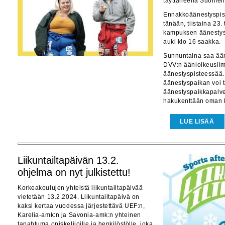
täyttäneellä Suomen
Ennakkoäänestyspist
tänään, tiistaina 23
kampuksen äänestysp
auki klo 16 saakka.
Sunnuntaina saa ään
DVV:n äänioikeusilm
äänestyspisteessää.
äänestyspaikan voi t
äänestyspaikkapalve
hakukenttään oman k
LUE LISÄÄ
Liikuntailtapäivän 13.2.
ohjelma on nyt julkistettu!
Korkeakoulujen yhteistä liikuntailtapäivää
vietetään 13.2.2024. Liikuntailtapäivä on
kaksi kertaa vuodessa järjestettävä UEF:n,
Karelia-amk:n ja Savonia-amk:n yhteinen
tapahtuma opiskelijoille ja henkilöstölle, joka