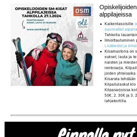
Opiskelijoide
alppilajeissa
Kaikentasoisille
o
suunnattut alppil
Tahkolla lauantai
Ilmoittautuminen p
Lisätiedot ja ilmo
Kisamuotona on su
sukset, lauta ja t
naisten ja mieste
rentosarja. Kilpai
joiden yhteisaika 
Kisarata tehdään
Kilpailulaskut klo
Kilpasarjoissa ko
50€, 2. 30€ ja 3.
lahjakortilla.