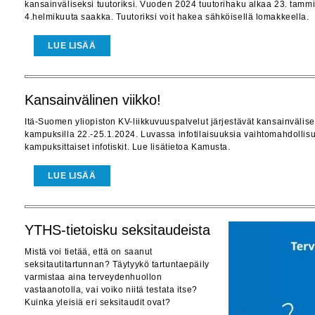
kansainväliseksi tuutoriksi. Vuoden 2024 tuutorihaku alkaa 23. tammi
4.helmikuuta saakka. Tuutoriksi voit hakea sähköisellä lomakkeella.
LUE LISÄÄ
Kansainvälinen viikko!
Itä-Suomen yliopiston KV-liikkuvuuspalvelut järjestävät kansainvälis
kampuksilla 22.-25.1.2024. Luvassa infotilaisuuksia vaihtomahdollisu
kampuksittaiset infotiskit. Lue lisätietoa Kamusta.
LUE LISÄÄ
YTHS-tietoisku seksitaudeista
Mistä voi tietää, että on saanut
seksitautitartunnan? Täytyykö tartuntaepäily
varmistaa aina terveydenhuollon
vastaanotolla, vai voiko niitä testata itse?
Kuinka yleisiä eri seksitaudit ovat?