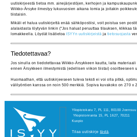
uutiskirjeestä tietoa mm. ainejärjestöjen, kerhojen ja kampuskaupunk
Wiikko-Ärsyke ilmestyy lukuvuosien aikana lomia ja joitakin poikkeuk
tiistaisin.
Mikäli et halua uutiskirjettä enää sähköpostiisi, voit poistua sen postit
alalaidasta löytyvän linkin ("Jos haluat peruuttaa tilauksen, klikkaa t
lomakkeella. Löydät lisätietoa
ISYYn uutiskirjeistä
ja
tietosuojasta
ver
Tiedotettavaa?
Jos sinulla on tiedotettavaa Wiikko-Ärsykkeen kautta, laita materiaali
ennen Ärsykkeen ilmestymistä (edellisen viikon tiistai) osoitteeseen uu
Huomaathan, että uutiskirjeeseen tuleva teksti ei voi olla pitkä, opti
välilyöntien kanssa on noin 500 merkkiä. Sopiva kuvakoko on 270 x 
Yliopistokatu 7, PL 111, 80100 Joensu
Yliopistonranta 15, PL 1627, 70211
Kuopio
Tilaa uutiskirje
tästä
.