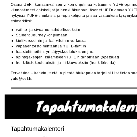
Osana UEFn kansainvälisen viikon ohjelmaa kutsumme YUFE-opinnois
kiinnostuneet opiskelijat ja henkilökunnan jäsenet UEFn omaan YUF
nykyisiä YUFE-tiimiläisiä ja -opiskelijoita ja saa vastauksia kysymyksiis
esimerkiksi:
vaihto- ja sivuainemahdollisuuksiin
Student Journey -ohjelmaan
kielikursseihin ja -kahviloihin verkossa
vapaaehtoistoimintaan ja YUFE-tähtiin
haastetiimeihin, yrittäjyyskoulutukseen jne.
opintojaksojen lisäämiseenYUFE:n tarjontaan (opettajat)
henkilöstökoulutuksiin ja -liikkuvuuksiin (henkilökunta)
Tervetuloa – kahvia, teetä ja pientä hiukopalaa tarjolla! Lisätietoa s
yufe@uef.fi.
Tapahtumakalenteri