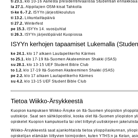
ti 23.1.
klo 10-16 Äänestä presidentinvaalissa Studentian ennakkoää
la 27.1.
Alppilajien OSM-kisat Tahkolla
ti-ke 6.-7.2.
ISYYn järjestökoulutus
ti 13.2.
Liikuntailtapäivä
ti 27.2.
Winterfest
pe 15.3.
ISYYn 14. vuosijuhlat
ti 26.3.
ISYYn järjestöpäivät Kuopiossa
ISYYn kerhojen tapaamiset Lukemalla (Student
ke 24.1.
klo 17 alkaen Lautapelikerho Kärmes
to 25.1.
klo 17-19 Itä-Suomen Akateeminen Shakki (ISAS)
su 28.1.
klo 13-15 UEF Student Bible Club
to 1.2.
klo 17-19 Itä-Suomen Akateeminen Shakki (ISAS)
pe 2.2.
klo 17 alkaen Lautapelikerho Kärmes
su 4.2.
klo 13-15 UEF Student Bible Club
Tietoa Wiikko-Ärsykkeestä
Kuopion kampuksen Wiikko-Ärsyke on Itä-Suomen yliopiston ylioppi
uutiskirje. Saat sen sähköpostiisi, koska olet Itä-Suomen yliopiston y
opiskelet Kuopion kampuksella tai olet liittynyt uutiskirjeen jakelulistal
Wiikko-Ärsykkeestä saat ajankohtaista tietoa ylioppilaskunnan, yliop
opiskelijan elämään liittyvien toimijoiden, kuten YTHS:n ja Kelan, asio