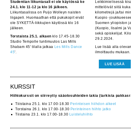
Studentian liikuntasali ei ole käytössä ke
Leikkimielisessä kis
24.1. klo 11-12 ja klo 16 jälkeen.
mittelöivät siitä kuk
Liikuntasalissa on Puijo Wolleyn naisten
kilometrejä ja/tai m
liigapeli. Huomaathan että pukukopit eivät
Kuopio -joukkueeseen 
ole SYKETTÄ-liikkujien käytössä klo 16
Suomen yliopiston 
jälkeen.
(Kuopio, Iisalmi ja 
sekä opiskelijat. Kil
Torstaista 25.1. alkaen
klo 17.45-18.30
29.2.2024.
Studio Tempolle tuntimuutos Las Mills
Shabam 45' tilalla jatkaa
Les Mills Dance
Lue lisää alla olevan
45
'.
ilmoittaudu mukaan.
LUE LISÄÄ
KURSSIT
Hiihtokurssit on siirreytty sääolosuhteiden takia (tarkista pakkasr
Tiiistaina 25.1. klo 17.00-18.30
Perinteisen hiihdon alkeet
Torstaina 26.1. klo 17.00-18.30
Perinteinen hiihto jatko
Tiistaina 23.1. klo 17.00-18.30
Luisteluhiihto