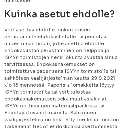
hallituksen.
Kuinka asetut ehdolle?
Voit asettua ehdolle jonkun toisen
perustamalle ehdokaslistalle tai perustaa
uuden oman listan, jolle asettua ehdolle.
Ehdokaslistan perustaminen on helppoa ja
ISYYn toimistojen henkilökunta avustaa sinua
tarvittaessa. Ehdokashakemukset on
toimitettava paperisena ISYYn toimistolle tai
sähköisen vaalijärjestelmän kautta 29.9.2021
klo 15 mennessä. Paperisia lomakkeita löytyy
ISYYn toimistoilta tai voit tulostaa
ehdokashakemuksen sekä muut asiakirjat
ISYYn nettisivujen materiaalipankista tai
Edustajistovaalit-osiosta. Sähköinen
vaalijärjestelmä on linkitetty Lue lisää -osioon.
Tarkemmat tiedot ehdokkaaksi asettumisesta