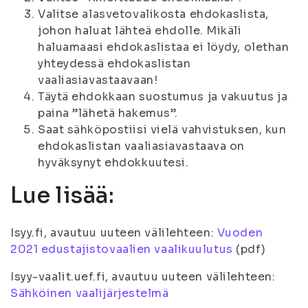
Valitse alasvetovalikosta ehdokaslista,
johon haluat lähteä ehdolle. Mikäli
haluamaasi ehdokaslistaa ei löydy, olethan
yhteydessä ehdokaslistan
vaaliasiavastaavaan!
Täytä ehdokkaan suostumus ja vakuutus ja
paina ”lähetä hakemus”.
Saat sähköpostiisi vielä vahvistuksen, kun
ehdokaslistan vaaliasiavastaava on
hyväksynyt ehdokkuutesi.
Lue lisää:
Isyy.fi, avautuu uuteen välilehteen:
Vuoden
2021 edustajistovaalien vaalikuulutus
(pdf)
Isyy-vaalit.uef.fi, avautuu uuteen välilehteen:
Sähköinen vaalijärjestelmä