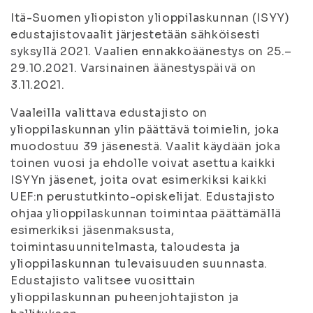
Itä-Suomen yliopiston ylioppilaskunnan (ISYY)
edustajistovaalit järjestetään sähköisesti
syksyllä 2021. Vaalien ennakkoäänestys on 25.–
29.10.2021. Varsinainen äänestyspäivä on
3.11.2021.
Vaaleilla valittava edustajisto on
ylioppilaskunnan ylin päättävä toimielin, joka
muodostuu 39 jäsenestä. Vaalit käydään joka
toinen vuosi ja ehdolle voivat asettua kaikki
ISYYn jäsenet, joita ovat esimerkiksi kaikki
UEF:n perustutkinto-opiskelijat. Edustajisto
ohjaa ylioppilaskunnan toimintaa päättämällä
esimerkiksi jäsenmaksusta,
toimintasuunnitelmasta, taloudesta ja
ylioppilaskunnan tulevaisuuden suunnasta.
Edustajisto valitsee vuosittain
ylioppilaskunnan puheenjohtajiston ja