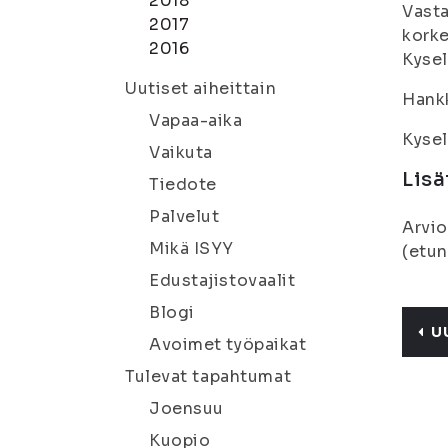
2018
Vasta
2017
korke
2016
Kysel
Uutiset aiheittain
Hankk
Vapaa-aika
Kysel
Vaikuta
Lisä
Tiedote
Palvelut
Arvio
Mikä ISYY
(etun
Edustajistovaalit
Blogi
U
Avoimet työpaikat
Tulevat tapahtumat
Joensuu
Kuopio