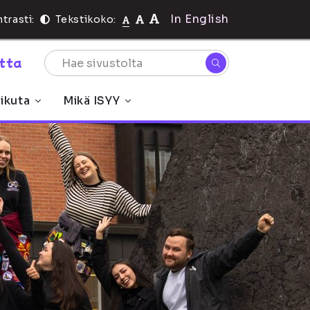
In English
trasti:
Tekstikoko:
rtta
ikuta
Mikä ISYY