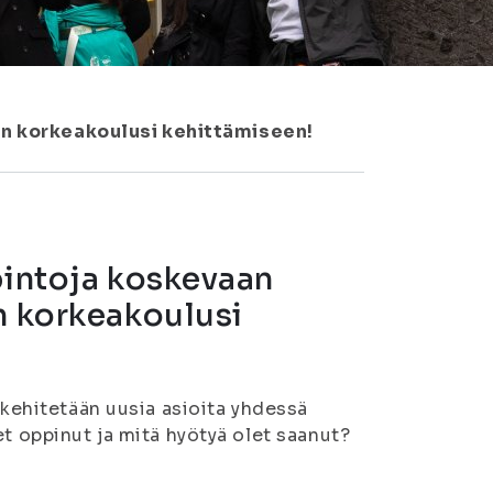
an korkeakoulusi kehittämiseen!
pintoja koskevaan
n korkeakoulusi
 kehitetään uusia asioita yhdessä
et oppinut ja mitä hyötyä olet saanut?