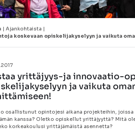
a
|
Ajankohtaista
|
intoja koskevaan opiskelijakyselyyn ja vaikuta om
.2017
taa yrittäjyys-ja innovaatio-o
skelijakyselyyn ja vaikuta oma
hittämiseen!
o osallistunut opintojesi aikana projekteihin, joissa
ämän kanssa? Oletko opiskellut yrittäjyyttä? Mitä ol
ko korkeakoulusi yrittäjämäistä asennetta?