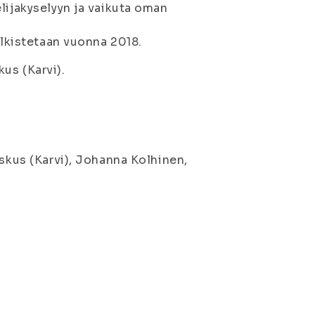
lijakyselyyn ja vaikuta oman
ulkistetaan vuonna 2018.
us (Karvi).
eskus (Karvi), Johanna Kolhinen,