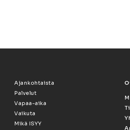
Ajankohtaista
O
Palvelut
M
Vapaa-aika
T
Vaikuta
Y
Mikä ISYY
A