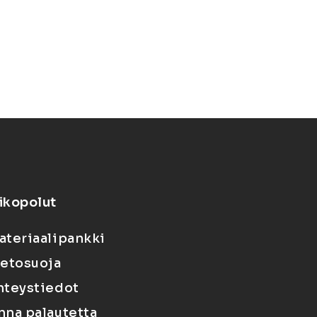
ikopolut
ateriaalipankki
ietosuoja
hteystiedot
nna palautetta