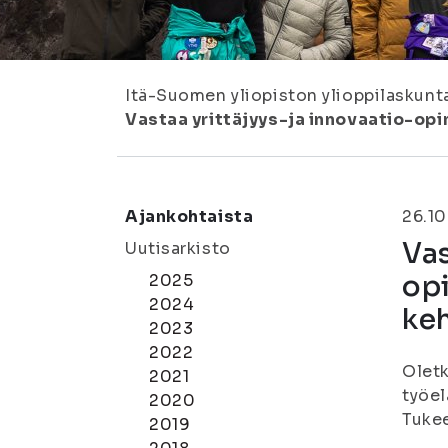
Itä-Suomen yliopiston ylioppilaskunt
Vastaa yrittäjyys-ja innovaatio-op
Ajankohtaista
26.10
Vas
Uutisarkisto
opi
2025
2024
ke
2023
2022
Oletk
2021
työel
2020
Tukee
2019