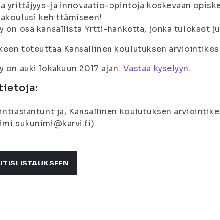
a yrittäjyys-ja innovaatio-opintoja koskevaan opiske
akoulusi kehittämiseen!
y on osa kansallista Yrtti-hanketta, jonka tulokset j
een toteuttaa Kansallinen koulutuksen arviointikesk
y on auki lokakuun 2017 ajan.
Vastaa kyselyyn
.
tietoja:
intiasiantuntija, Kansallinen koulutuksen arviointik
imi.sukunimi@karvi.fi)
UTISLISTAUKSEEN