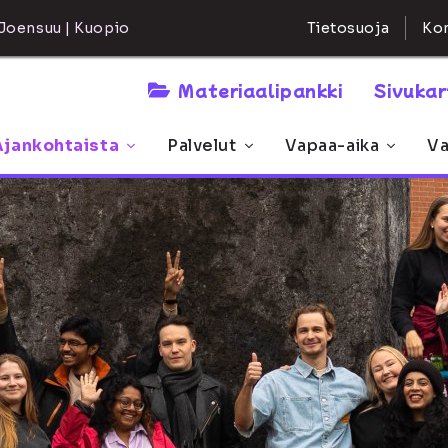
Kon
Joensuu | Kuopio
Tietosuoja
Materiaalipankki
Sivuka
Ajankohtaista
Palvelut
Vapaa-aika
Va