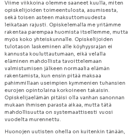
Viime viikkoina olemme saaneet kuulla, miten
opiskelijoiden toimeentulosta, asumisesta,
sekä toisen asteen maksuttomuudesta
leikataan rajusti. Opiskelemalla me yritämme
rakentaa parempaa huomista itsellemme, mutta
myös koko yhteiskunnalle. Opiskelijoiden
tulotason laskeminen alle köyhyysrajan ei
kannusta kouluttautumaan, eikä velalla
eläminen mahdollista tavoittelemaan
valmistumisen jälkeen normaalia elämän
rakentamista, kun ensin pitää maksaa
pahimmillaan useimpien kymmenien tuhansien
eurojen opintolaina korkoineen takaisin.
Opiskelijaelämän pitäisi olla vanhan sanonnan
mukaan ihmisen parasta aikaa, mutta tätä
mahdollisuutta on systemaattisesti vuosi
vuodelta murennettu.
Huonojen uutisten ohella on kuitenkin tänään,