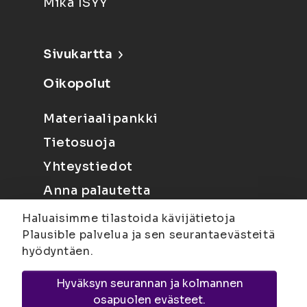
Mikä ISYY
Sivukartta
Oikopolut
Materiaalipankki
Tietosuoja
Yhteystiedot
Anna palautetta
Haluaisimme tilastoida kävijätietoja
Plausible palvelua ja sen seurantaevästeitä
hyödyntäen.
Hyväksyn seurannan ja kolmannen
Joensuu
Suvantokatu 6, 80100 Joensuu |
osapuolen evästeet.