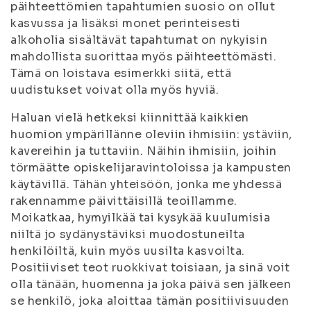
päihteettömien tapahtumien suosio on ollut
kasvussa ja lisäksi monet perinteisesti
alkoholia sisältävät tapahtumat on nykyisin
mahdollista suorittaa myös päihteettömästi.
Tämä on loistava esimerkki siitä, että
uudistukset voivat olla myös hyviä.
Haluan vielä hetkeksi kiinnittää kaikkien
huomion ympärillänne oleviin ihmisiin: ystäviin,
kavereihin ja tuttaviin. Näihin ihmisiin, joihin
törmäätte opiskelijaravintoloissa ja kampusten
käytävillä. Tähän yhteisöön, jonka me yhdessä
rakennamme päivittäisillä teoillamme.
Moikatkaa, hymyilkää tai kysykää kuulumisia
niiltä jo sydänystäviksi muodostuneilta
henkilöiltä, kuin myös uusilta kasvoilta.
Positiiviset teot ruokkivat toisiaan, ja sinä voit
olla tänään, huomenna ja joka päivä sen jälkeen
se henkilö, joka aloittaa tämän positiivisuuden