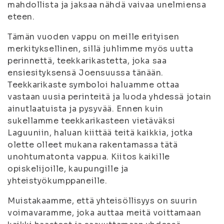
mahdollista ja jaksaa nähdä vaivaa unelmiensa
eteen.
Tämän vuoden vappu on meille erityisen
merkityksellinen, sillä juhlimme myös uutta
perinnettä, teekkarikastetta, joka saa
ensiesityksensä Joensuussa tänään.
Teekkarikaste symboloi haluamme ottaa
vastaan uusia perinteitä ja luoda yhdessä jotain
ainutlaatuista ja pysyvää. Ennen kuin
sukellamme teekkarikasteen vietäväksi
Laguuniin, haluan kiittää teitä kaikkia, jotka
olette olleet mukana rakentamassa tätä
unohtumatonta vappua. Kiitos kaikille
opiskelijoille, kaupungille ja
yhteistyökumppaneille.
Muistakaamme, että yhteisöllisyys on suurin
voimavaramme, joka auttaa meitä voittamaan