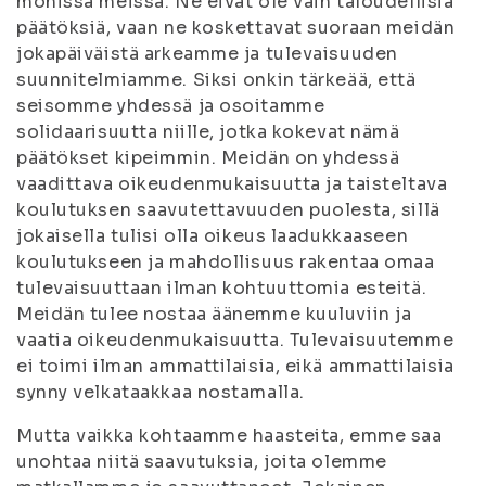
monissa meissä. Ne eivät ole vain taloudellisia
päätöksiä, vaan ne koskettavat suoraan meidän
jokapäiväistä arkeamme ja tulevaisuuden
suunnitelmiamme. Siksi onkin tärkeää, että
seisomme yhdessä ja osoitamme
solidaarisuutta niille, jotka kokevat nämä
päätökset kipeimmin. Meidän on yhdessä
vaadittava oikeudenmukaisuutta ja taisteltava
koulutuksen saavutettavuuden puolesta, sillä
jokaisella tulisi olla oikeus laadukkaaseen
koulutukseen ja mahdollisuus rakentaa omaa
tulevaisuuttaan ilman kohtuuttomia esteitä.
Meidän tulee nostaa äänemme kuuluviin ja
vaatia oikeudenmukaisuutta. Tulevaisuutemme
ei toimi ilman ammattilaisia, eikä ammattilaisia
synny velkataakkaa nostamalla.
Mutta vaikka kohtaamme haasteita, emme saa
unohtaa niitä saavutuksia, joita olemme