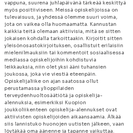
vappuna, suurena juhlapäivänä tärkeää keskittyä
myös positiiviseen. Meissä opiskelijoissa on
tulevaisuus, ja yhdessä olemme suuri voima,
jota on vaikea olla huomaamatta. Kannustan
kaikkia teitä olemaan aktiivisia, mitä se sitten
jokaisen kohdalla tarkoittaakin. Kirjoitit sitten
yleisönosastokirjoituksen, osallistuit erilaisiin
mielenilmauksiin tai kommentoit sosiaalisessa
mediassa opiskelijoihin kohdistuvia
leikkauksia, niin olet yksi ääni tuhansien
joukossa, joka vie viestiä eteenpäin.
Opiskelijaliike on ajan saatossa ollut
perustamassa ylioppilaiden
terveydenhuoltosäätiötä ja opiskelija-
alennuksia, esimerkiksi Kuopion
joukkoliikenteen opiskelija-alennukset ovat
aktiivisten opiskelijoiden aikaansaamia. Älkää
siis lannistuko huonojen uutisten jälkeen, vaan
löytäkää oma äänenne ja tapanne vaikuttaa.