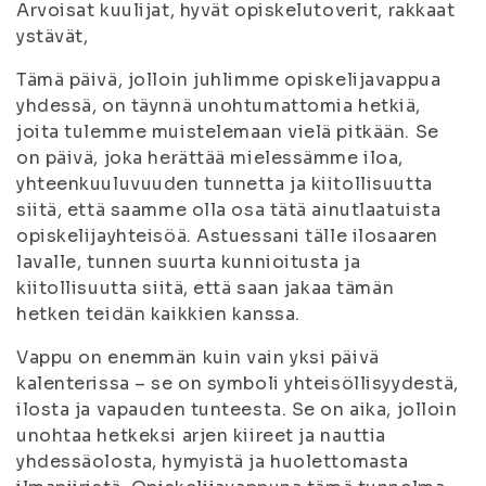
Arvoisat kuulijat, hyvät opiskelutoverit, rakkaat
ystävät,
Tämä päivä, jolloin juhlimme opiskelijavappua
yhdessä, on täynnä unohtumattomia hetkiä,
joita tulemme muistelemaan vielä pitkään. Se
on päivä, joka herättää mielessämme iloa,
yhteenkuuluvuuden tunnetta ja kiitollisuutta
siitä, että saamme olla osa tätä ainutlaatuista
opiskelijayhteisöä. Astuessani tälle ilosaaren
lavalle, tunnen suurta kunnioitusta ja
kiitollisuutta siitä, että saan jakaa tämän
hetken teidän kaikkien kanssa.
Vappu on enemmän kuin vain yksi päivä
kalenterissa – se on symboli yhteisöllisyydestä,
ilosta ja vapauden tunteesta. Se on aika, jolloin
unohtaa hetkeksi arjen kiireet ja nauttia
yhdessäolosta, hymyistä ja huolettomasta