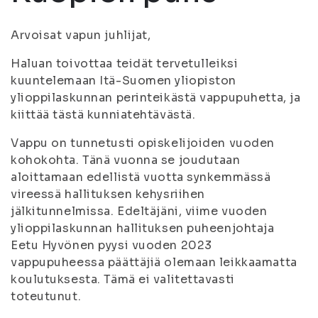
Arvoisat vapun juhlijat,
Haluan toivottaa teidät tervetulleiksi
kuuntelemaan Itä-Suomen yliopiston
ylioppilaskunnan perinteikästä vappupuhetta, ja
kiittää tästä kunniatehtävästä.
Vappu on tunnetusti opiskelijoiden vuoden
kohokohta. Tänä vuonna se joudutaan
aloittamaan edellistä vuotta synkemmässä
vireessä hallituksen kehysriihen
jälkitunnelmissa. Edeltäjäni, viime vuoden
ylioppilaskunnan hallituksen puheenjohtaja
Eetu Hyvönen pyysi vuoden 2023
vappupuheessa päättäjiä olemaan leikkaamatta
koulutuksesta. Tämä ei valitettavasti
toteutunut.