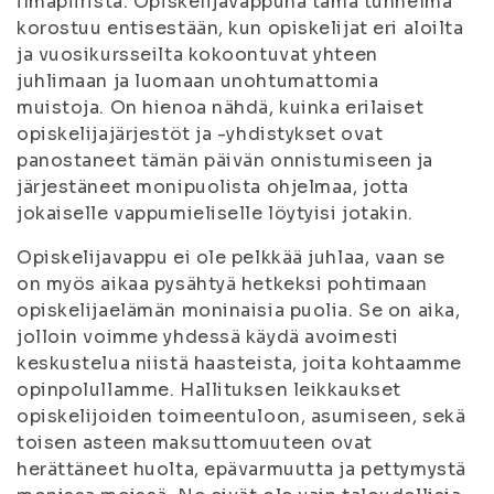
ilmapiiristä. Opiskelijavappuna tämä tunnelma
korostuu entisestään, kun opiskelijat eri aloilta
ja vuosikursseilta kokoontuvat yhteen
juhlimaan ja luomaan unohtumattomia
muistoja. On hienoa nähdä, kuinka erilaiset
opiskelijajärjestöt ja -yhdistykset ovat
panostaneet tämän päivän onnistumiseen ja
järjestäneet monipuolista ohjelmaa, jotta
jokaiselle vappumieliselle löytyisi jotakin.
Opiskelijavappu ei ole pelkkää juhlaa, vaan se
on myös aikaa pysähtyä hetkeksi pohtimaan
opiskelijaelämän moninaisia puolia. Se on aika,
jolloin voimme yhdessä käydä avoimesti
keskustelua niistä haasteista, joita kohtaamme
opinpolullamme. Hallituksen leikkaukset
opiskelijoiden toimeentuloon, asumiseen, sekä
toisen asteen maksuttomuuteen ovat
herättäneet huolta, epävarmuutta ja pettymystä