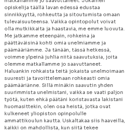
matkallamme jo saavuttaneet. Jokainen
opiskelija täällä lavan edessä edustaa
sinnikkyyttä, rohkeutta ja sitoutumista omaan
tulevaisuuteensa. Vaikka opintopolut voivat
olla mutkikkaita ja haastavia, me emme luovuta.
Me jatkamme eteenpäin, rohkeina ja
päättäväisinä kohti omia unelmiamme ja
päämääriämme. Ja tänään, tässä hetkessä,
voimme ylpeinä juhlia niitä saavutuksia, joita
olemme matkallamme jo saavuttaneet.
Haluankin rohkaista teitä jokaista unelmoimaan
suuresti ja tavoittelemaan rohkeasti omia
päämääriänne. Sillä minäkin saavutin yhden
suurimmista unelmistani, vaikka se vaati paljon
työtä, kuten ehkä päätäni koristavasta lakistani
huomasittekin, olen osa heistä, jotka ovat
kulkeneet yliopiston opinpolulle
ammattikoulun kautta. Uskaltakaa siis haaveilla,
kaikki on mahdollista, kun siitä tekee