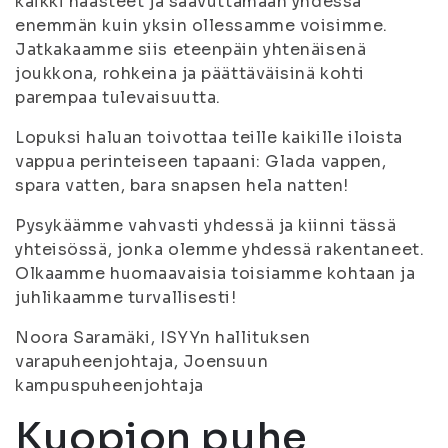
kaikki haasteet ja saavuttamaan yhdessä
enemmän kuin yksin ollessamme voisimme.
Jatkakaamme siis eteenpäin yhtenäisenä
joukkona, rohkeina ja päättäväisinä kohti
parempaa tulevaisuutta.
Lopuksi haluan toivottaa teille kaikille iloista
vappua perinteiseen tapaani: Glada vappen,
spara vatten, bara snapsen hela natten!
Pysykäämme vahvasti yhdessä ja kiinni tässä
yhteisössä, jonka olemme yhdessä rakentaneet.
Olkaamme huomaavaisia toisiamme kohtaan ja
juhlikaamme turvallisesti!
Noora Saramäki, ISYYn hallituksen
varapuheenjohtaja, Joensuun
kampuspuheenjohtaja
Kuopion puhe