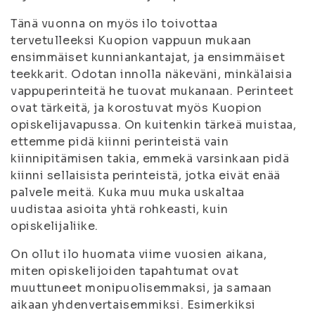
Tänä vuonna on myös ilo toivottaa
tervetulleeksi Kuopion vappuun mukaan
ensimmäiset kunniankantajat, ja ensimmäiset
teekkarit. Odotan innolla näkeväni, minkälaisia
vappuperinteitä he tuovat mukanaan. Perinteet
ovat tärkeitä, ja korostuvat myös Kuopion
opiskelijavapussa. On kuitenkin tärkeä muistaa,
ettemme pidä kiinni perinteistä vain
kiinnipitämisen takia, emmekä varsinkaan pidä
kiinni sellaisista perinteistä, jotka eivät enää
palvele meitä. Kuka muu muka uskaltaa
uudistaa asioita yhtä rohkeasti, kuin
opiskelijaliike.
On ollut ilo huomata viime vuosien aikana,
miten opiskelijoiden tapahtumat ovat
muuttuneet monipuolisemmaksi, ja samaan
aikaan yhdenvertaisemmiksi. Esimerkiksi