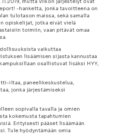
1.2019, mutta viikon järjestelyt ovat
Report! -hanketta, jonka tavoitteena on
lan tulotason maissa, sekä samalla
 opiskelijat, jotka eivät vielä
staisiin toimiin, vaan pitävät omaa
sa.
hdollisuuksista vaikuttaa
istuksen lisäämisen sijasta kannustaa
kampuksillaan osallistuvat lisäksi HYY,
ti-iltaa, paneelikeskustelua,
taa, jonka järjestämiseksi
lleen sopivalla tavalla ja omien
asta kokemusta tapahtumien
isiä. Erityisesti pääset lisäämään
si. Tule hyödyntämään omia