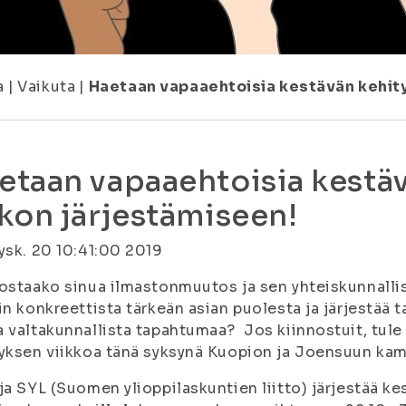
a
|
Vaikuta
|
Haetaan vapaaehtoisia kestävän kehity
etaan vapaaehtoisia kestä
ikon järjestämiseen!
ysk. 20 10:41:00 2019
ostaako sinua ilmastonmuutos ja sen yhteiskunnalli
in konkreettista tärkeän asian puolesta ja järjestää
 valtakunnallista tapahtumaa? Jos kiinnostuit, tule
yksen viikkoa tänä syksynä Kuopion ja Joensuun kam
ja SYL (Suomen ylioppilaskuntien liitto) järjestää k