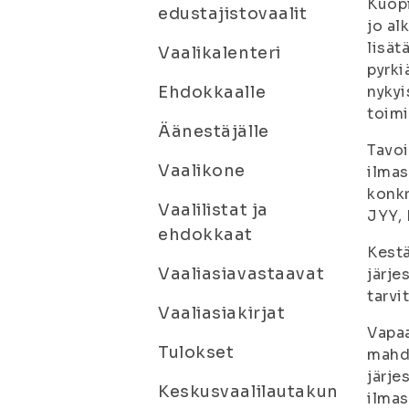
Kuopi
edustajistovaalit
jo al
lisät
Vaalikalenteri
pyrki
Ehdokkaalle
nykyi
toimi
Äänestäjälle
Tavoi
Vaalikone
ilmas
konkr
Vaalilistat ja
JYY, 
ehdokkaat
Kestä
Vaaliasiavastaavat
järje
tarvi
Vaaliasiakirjat
Vapaa
Tulokset
mahd
järje
Keskusvaalilautakun
ilmas