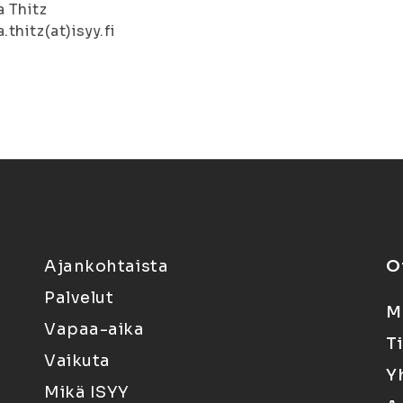
 Thitz
thitz(at)isyy.fi
Ajankohtaista
O
Palvelut
M
Vapaa-aika
T
Vaikuta
Y
Mikä ISYY