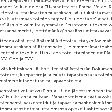
on kampuksilla loka-marraskuun vaihteessa 28.10.-3.1
kaneet. Viikko on osa EU-rahoitteista Frame. Voice. 
ä tietoisuutta ilmastonmuutoksen vaikutuksista mata
ä vakuuttamaan toimien tarpeellisuudesta sellaisetkin
sellään ole valmiita ryhtymään ilmastonmuutoksen va
ntaansa merkityksettömänä globaalissa mittakaavas
tteena olisi, että lisäämällä tietoisuutta yksilön ma
tonmuutoksen hillitsemiseksi, voisimme ilmastoahd
eettisiin tekoihin. Hankkeen toteuttamiseen omilla 
LYY, OYY ja TYY.
vän kehityksen viikko tulee sisällyttämään Dokument
stötoreja, kirpputoreja ja muuta tapahtumaa ja toimin
tsisimme kiinnostuneita vapaaehtoisia.
ehtoiset voivat osallistua viikon järjestämiseen itse
ollisuuksiensa mukaan. Vapaaehtoisena saat arvok
stämisestä, verkostoidut ja tapaat samanhenkisiä ihm
tonmuutostietoisuutta omassa opiskelijayhteisössä