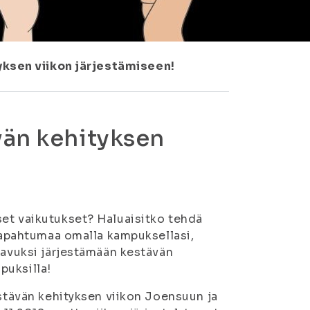
ksen viikon järjestämiseen!
vän kehityksen
set vaikutukset? Haluaisitko tehdä
 tapahtumaa omalla kampuksellasi,
 avuksi järjestämään kestävän
puksilla!
estävän kehityksen viikon Joensuun ja