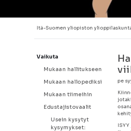
Itä-Suomen yliopiston ylioppilaskunt
Ha
Vaikuta
vi
Mukaan hallitukseen
pe sy
Mukaan hallopediksi
Kiinn
Mukaan tiimeihin
jotak
osana
Edustajistovaalit
kehit
Usein kysytyt
ISYY 
kysymykset: