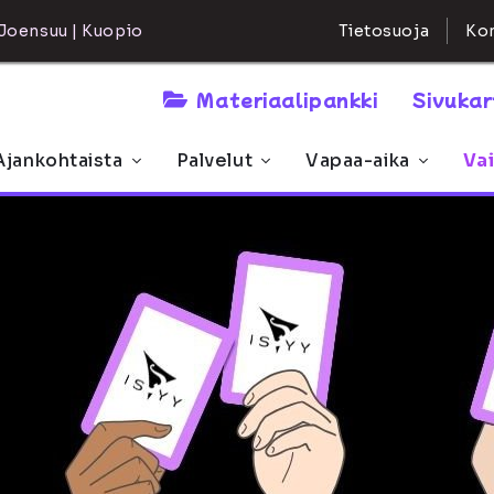
Kon
Joensuu | Kuopio
Tietosuoja
Materiaalipankki
Sivuka
Ajankohtaista
Palvelut
Vapaa-aika
Va