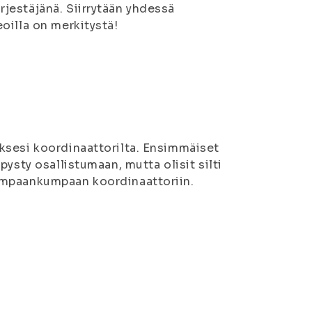
jestäjänä. Siirrytään yhdessä
oilla on merkitystä!
ksesi koordinaattorilta. Ensimmäiset
ysty osallistumaan, mutta olisit silti
ompaankumpaan koordinaattoriin.