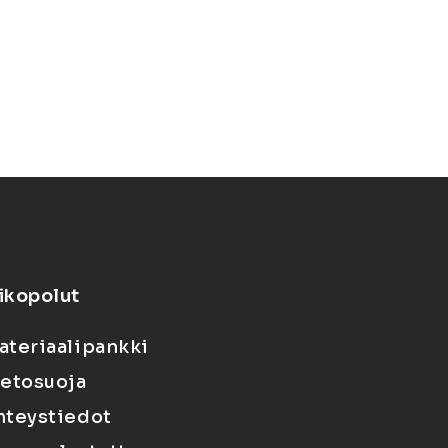
ikopolut
ateriaalipankki
ietosuoja
hteystiedot