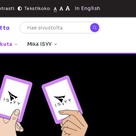
In English
trasti:
Tekstikoko:
rtta
ikuta
Mikä ISYY