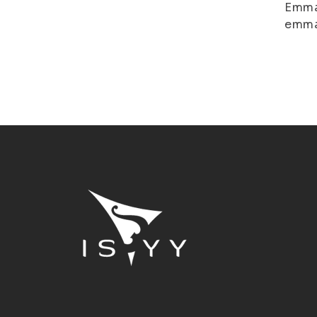
Emma
emma.