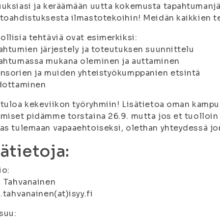
uksiasi ja keräämään uutta kokemusta tapahtumanjär
toahdistuksesta ilmastotekoihin! Meidän kaikkien te
llisia tehtäviä ovat esimerkiksi:
ahtumien järjestely ja toteutuksen suunnittelu
pahtumassa mukana oleminen ja auttaminen
nsorien ja muiden yhteistyökumppanien etsintä
edottaminen
tuloa kekeviikon työryhmiin! Lisätietoa oman kampu
miset pidämme torstaina 26.9. mutta jos et tuolloin p
as tulemaan vapaaehtoiseksi, olethan yhteydessä j
sätietoja:
io:
i Tahvanainen
i.tahvanainen(at)isyy.fi
suu: