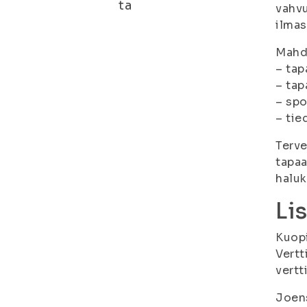
ta
vahvu
ilmas
Mahdo
– tap
– ta
– spo
– ti
Terve
tapaa
haluk
Li
Kuop
Vertt
vertt
Joen