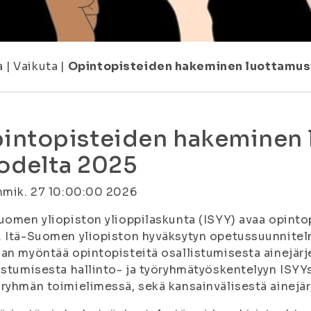
a
|
Vaikuta
|
Opintopisteiden hakeminen luottamus
intopisteiden hakeminen 
odelta 2025
mmik. 27 10:00:00 2026
uomen yliopiston ylioppilaskunta (ISYY) avaa opint
 Itä-Suomen yliopiston hyväksytyn opetussuunnitel
an myöntää opintopisteitä osallistumisesta ainejärj
istumisesta hallinto- ja työryhmätyöskentelyyn ISYYs
ryhmän toimielimessä, sekä kansainvälisestä ainejär