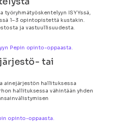
telystä
 ja työryhmätyöskentelyyn ISYYssä,
ssä 1–3 opintopistettä kustakin.
stosta ja vastuullisuudesta.
lyyn Pepin opinto-oppaasta.
ärjestö- tai
a ainejärjestön hallituksessa
erhon hallituksessa vähintään yhden
ansainvälistymisen
pin opinto-oppaasta.