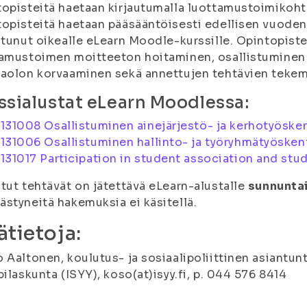
opisteitä haetaan kirjautumalla luottamustoimikohta
opisteitä haetaan pääsääntöisesti edellisen vuoden 
utunut oikealle eLearn Moodle-kurssille. Opintopist
amustoimen moitteeton hoitaminen, osallistuminen 
aolon korvaaminen sekä annettujen tehtävien tekemin
ssialustat eLearn Moodlessa:
1131008 Osallistuminen ainejärjestö- ja kerhotyöske
1131006 Osallistuminen hallinto- ja työryhmätyösken
1131017 Participation in student association and stud
tut tehtävät on jätettävä eLearn-alustalle
sunnuntai
styneitä hakemuksia ei käsitellä.
ätietoja:
 Aaltonen, koulutus- ja sosiaalipoliittinen asiantun
pilaskunta (ISYY), koso(at)isyy.fi, p. 044 576 8414