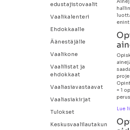
Ainej
edustajistovaalit
halli
luott
Vaalikalenteri
enint
Ehdokkaalle
Opi
Äänestäjälle
ain
Vaalikone
Opisk
ainej
Vaalilistat ja
saada
ehdokkaat
proje
Opint
Vaaliasiavastaavat
= 1 o
perus
Vaaliasiakirjat
Lue l
Tulokset
Opi
Keskusvaalilautakun