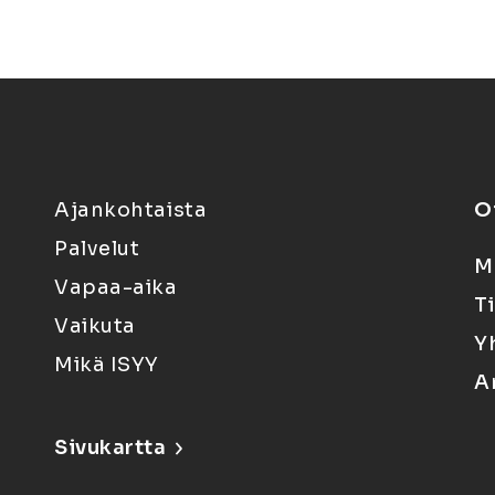
Ajankohtaista
O
Palvelut
M
Vapaa-aika
T
Vaikuta
Y
Mikä ISYY
A
Sivukartta