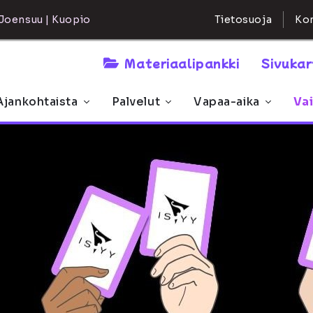
Kon
Joensuu | Kuopio
Tietosuoja
Materiaalipankki
Sivuka
Ajankohtaista
Palvelut
Vapaa-aika
Va