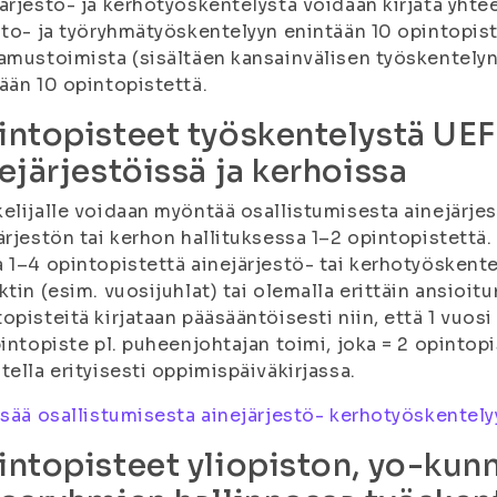
ärjestö- ja kerhotyöskentelystä voidaan kirjata yhte
nto- ja työryhmätyöskentelyyn enintään 10 opintopiste
amustoimista (sisältäen kansainvälisen työskentelyn)
ään 10 opintopistettä.
ntopisteet työskentelystä UEF:
ejärjestöissä ja kerhoissa
elijalle voidaan myöntää osallistumisesta ainejärje
ärjestön tai kerhon hallituksessa 1–2 opintopistettä.
 1–4 opintopistettä ainejärjestö- tai kerhotyöskent
ktin (esim. vuosijuhlat) tai olemalla erittäin ansioit
opisteitä kirjataan pääsääntöisesti niin, että 1 vuosi
pintopiste pl. puheenjohtajan toimi, joka = 2 opintop
tella erityisesti oppimispäiväkirjassa.
isää osallistumisesta ainejärjestö- kerhotyöskentel
ntopisteet yliopiston, yo-kun