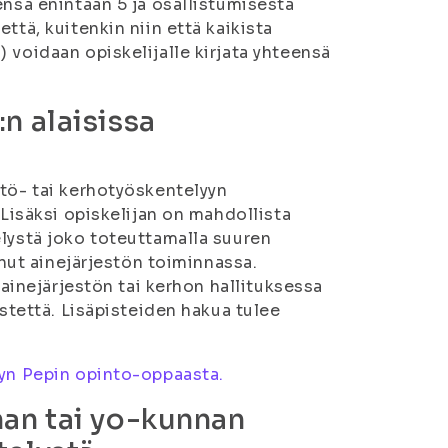
ensä enintään 5 ja osallistumisesta
ttä, kuitenkin niin että kaikista
 voidaan opiskelijalle kirjata yhteensä
n alaisissa
stö- tai kerhotyöskentelyyn
 Lisäksi opiskelijan on mahdollista
elystä joko toteuttamalla suuren
unut ainejärjestön toiminnassa.
 ainejärjestön tai kerhon hallituksessa
istettä. Lisäpisteiden hakua tulee
yyn Pepin opinto-oppaasta.
nan tai yo-kunnan