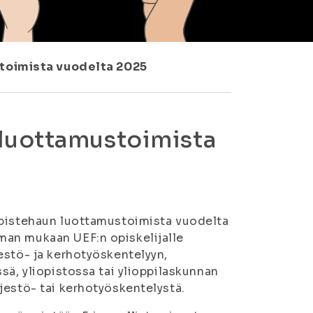
toimista vuodelta 2025
luottamustoimista
opistehaun luottamustoimista vuodelta
man mukaan UEF:n opiskelijalle
estö- ja kerhotyöskentelyyn,
sä, yliopistossa tai ylioppilaskunnan
jestö- tai kerhotyöskentelystä.