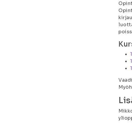
Opint
Opint
kirja
luott
poiss
Kur
Vaadi
Myöhä
Lis
Mikko
yliop