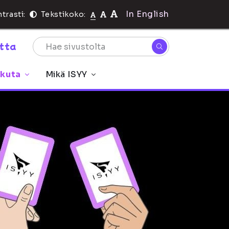
In English
trasti:
Tekstikoko:
rtta
ikuta
Mikä ISYY