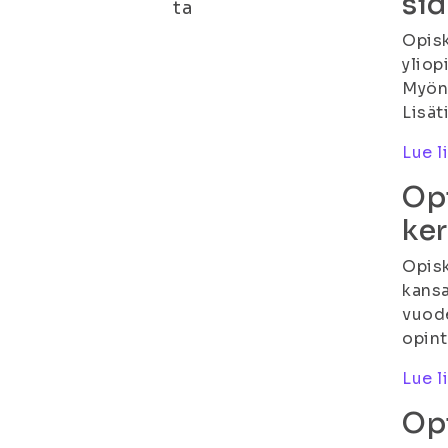
sid
ta
Opisk
yliop
Myönn
Lisät
Lue l
Opi
ke
Opisk
kansa
vuode
opin
Lue l
Op