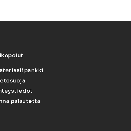
ikopolut
ateriaalipankki
ietosuoja
hteystiedot
nna palautetta