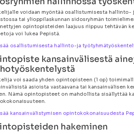
osryhmien hallinnossa työsken
elijalle voidaan myöntää osallistumisesta hallinto-
istossa tai ylioppilaskunnan sidosryhmän toimielime
ettyjen opintopisteiden laajuus riippuu tehtävän ke
ietoja voi lukea Pepistä.
isää osallistumisesta hallinto-ja työtyhmätyöskente
ntopiste kansainvälisestä ainej
rhotyöskentelystä
elija voi saada yhden opintopisteen (1 op) toimimall
invälisistä asioista vastaavana tai kansainvälisen k
n. Nämä opintopisteet on mahdollista sisällyttää k
tokokonaisuuteen.
isää kansainvälistymisen opintokokonaisuudesta Pe
intopisteiden hakeminen