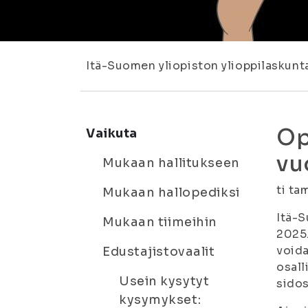
Itä-Suomen yliopiston ylioppilaskunt
Op
Vaikuta
vu
Mukaan hallitukseen
ti ta
Mukaan hallopediksi
Itä-S
Mukaan tiimeihin
2025.
voida
Edustajistovaalit
osall
Usein kysytyt
sidos
kysymykset: