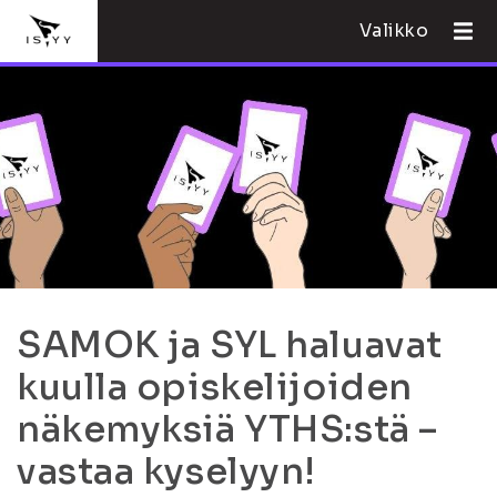
Valikko
SAMOK ja SYL haluavat
kuulla opiskelijoiden
näkemyksiä YTHS:stä –
vastaa kyselyyn!