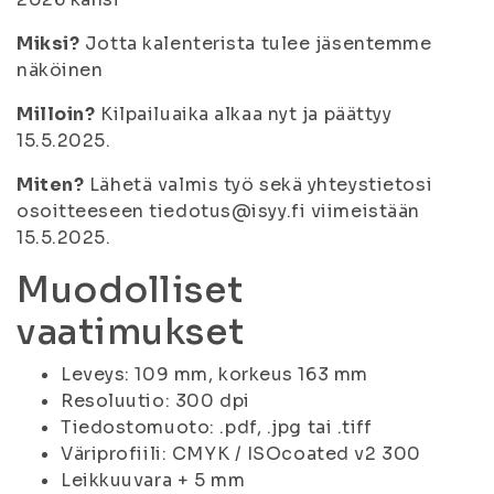
Miksi?
Jotta kalenterista tulee jäsentemme
näköinen
Milloin?
Kilpailuaika alkaa nyt ja päättyy
15.5.2025.
Miten?
Lähetä valmis työ sekä yhteystietosi
osoitteeseen tiedotus@isyy.fi viimeistään
15.5.2025.
Muodolliset
vaatimukset
Leveys: 109 mm, korkeus 163 mm
Resoluutio: 300 dpi
Tiedostomuoto: .pdf, .jpg tai .tiff
Väriprofiili: CMYK / ISOcoated v2 300
Leikkuuvara + 5 mm