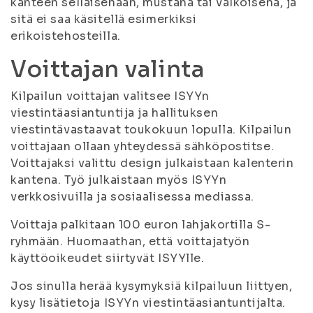
kanteen sellaisenaan, mustana tai valkoisena, ja
sitä ei saa käsitellä esimerkiksi
erikoistehosteilla.
Voittajan valinta
Kilpailun voittajan valitsee ISYYn
viestintäasiantuntija ja hallituksen
viestintävastaavat toukokuun lopulla. Kilpailun
voittajaan ollaan yhteydessä sähköpostitse.
Voittajaksi valittu design julkaistaan kalenterin
kantena. Työ julkaistaan myös ISYYn
verkkosivuilla ja sosiaalisessa mediassa.
Voittaja palkitaan 100 euron lahjakortilla S-
ryhmään. Huomaathan, että voittajatyön
käyttöoikeudet siirtyvät ISYYlle.
Jos sinulla herää kysymyksiä kilpailuun liittyen,
kysy lisätietoja ISYYn viestintäasiantuntijalta.