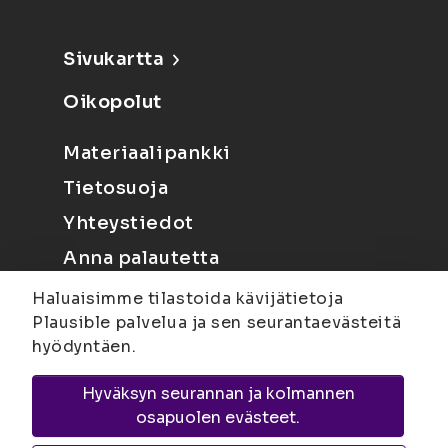
Sivukartta
Oikopolut
Materiaalipankki
Tietosuoja
Yhteystiedot
Anna palautetta
Haluaisimme tilastoida kävijätietoja
Plausible palvelua ja sen seurantaevästeitä
hyödyntäen.
Hyväksyn seurannan ja kolmannen
Joensuu
Suvantokatu 6, 80100 Joensuu |
osapuolen evästeet.
Kuopio
Yliopistonranta 15, PL 1627, 70211