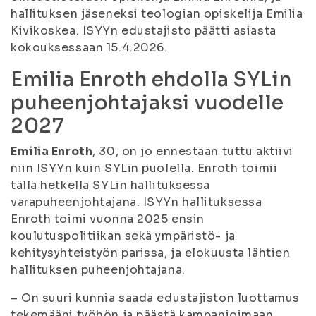
hallituksen jäseneksi teologian opiskelija Emilia
Kivikoskea. ISYYn edustajisto päätti asiasta
kokouksessaan 15.4.2026.
Emilia Enroth ehdolla SYLin
puheenjohtajaksi vuodelle
2027
Emilia Enroth
, 30, on jo ennestään tuttu aktiivi
niin ISYYn kuin SYLin puolella. Enroth toimii
tällä hetkellä SYLin hallituksessa
varapuheenjohtajana. ISYYn hallituksessa
Enroth toimi vuonna 2025 ensin
koulutuspolitiikan sekä ympäristö- ja
kehitysyhteistyön parissa, ja elokuusta lähtien
hallituksen puheenjohtajana.
– On suuri kunnia saada edustajiston luottamus
tekemääni työhön ja päästä kampanjoimaan