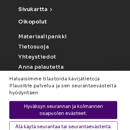
Sivukartta
Oikopolut
Materiaalipankki
Tietosuoja
Yhteystiedot
Anna palautetta
Haluaisimme tilastoida kävijätietoja
Plausible palvelua ja sen seurantaevästeitä
hyödyntäen.
Hyväksyn seurannan ja kolmannen
Joensuu
Suvantokatu 6, 80100 Joensuu |
osapuolen evästeet.
Kuopio
Yliopistonranta 15, PL 1627, 70211
Kuopio
Älä käytä seurantaa tai seurantaevästeitä.