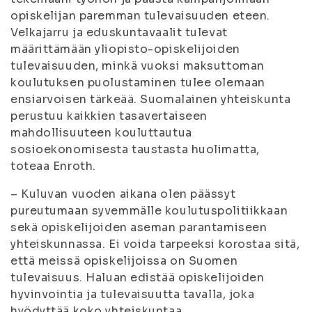
opiskelijan paremman tulevaisuuden eteen.
Velkajarru ja eduskuntavaalit tulevat
määrittämään yliopisto-opiskelijoiden
tulevaisuuden, minkä vuoksi maksuttoman
koulutuksen puolustaminen tulee olemaan
ensiarvoisen tärkeää. Suomalainen yhteiskunta
perustuu kaikkien tasavertaiseen
mahdollisuuteen kouluttautua
sosioekonomisesta taustasta huolimatta,
toteaa Enroth.
– Kuluvan vuoden aikana olen päässyt
pureutumaan syvemmälle koulutuspolitiikkaan
sekä opiskelijoiden aseman parantamiseen
yhteiskunnassa. Ei voida tarpeeksi korostaa sitä,
että meissä opiskelijoissa on Suomen
tulevaisuus. Haluan edistää opiskelijoiden
hyvinvointia ja tulevaisuutta tavalla, joka
hyödyttää koko yhteiskuntaa.