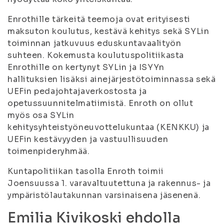
Enrothille tärkeitä teemoja ovat erityisesti
maksuton koulutus, kestävä kehitys sekä SYLin
toiminnan jatkuvuus eduskuntavaalityön
suhteen. Kokemusta koulutuspolitiikasta
Enrothille on kertynyt SYLin ja ISYYn
hallituksien lisäksi ainejärjestötoiminnassa sekä
UEFin pedajohtajaverkostosta ja
opetussuunnitelmatiimistä. Enroth on ollut
myös osa SYLin
kehitysyhteistyöneuvottelukuntaa (KENKKU) ja
UEFin kestävyyden ja vastuullisuuden
toimenpideryhmää.
Kuntapolitiikan tasolla Enroth toimii
Joensuussa 1. varavaltuutettuna ja rakennus- ja
ympäristölautakunnan varsinaisena jäsenenä.
Emilia Kivikoski ehdolla