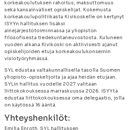
korkeakoulutuksen rahoitus, maksuttomuus
sekä kansainväliset opiskelijat. Kokemusta
korkeakoulupolitiikasta Kivikoskelle on kertynyt
ISYYn hallituksen lisäksi
ainejärjestötoiminnassa ja yliopiston
filosofisesta tiedekuntaneuvostosta. Kuluneen
vuoden aikana Kivikoski on aktiivisesti ajanut
opiskelijoiden etuja korkeakoulukonsernin
visiotyöryhmässä.
SYL edustaa valtakunnallisella tasolla Suomen
yliopisto-opiskelijoita ja ajaa heidän etujaan.
SYLin hallitus vuodelle 2027 valitaan
liittokokouksessa marraskuussa 2026. ISYYtä
edustaa liittokokouksessa oma delegaatio, jolla
on käytössä 16 ääntä.
Yhteyshenkilöt:
Emilia Enroth, SYL hallituksen