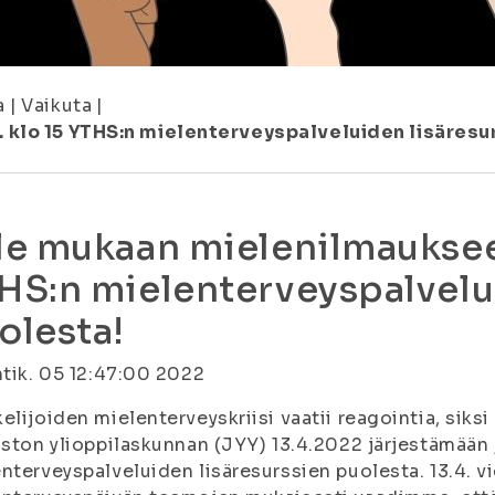
a
|
Vaikuta
|
 klo 15 YTHS:n mielenterveyspalveluiden lisäresu
le mukaan mielenilmaukseen
HS:n mielenterveyspalvelu
olesta!
htik. 05 12:47:00 2022
elijoiden mielenterveyskriisi vaatii reagointia, sik
iston ylioppilaskunnan (JYY) 13.4.2022 järjestämä
nterveyspalveluiden lisäresurssien puolesta. 13.4. v