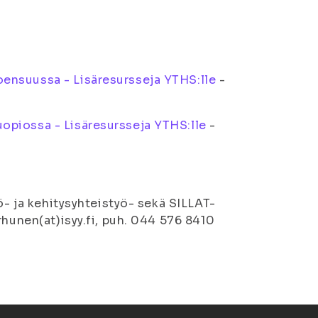
ensuussa - Lisäresursseja YTHS:lle
-
opiossa - Lisäresursseja YTHS:lle
-
ö- ja kehitysyhteistyö- sekä SILLAT-
rhunen(at)isyy.fi, puh. 044 576 8410