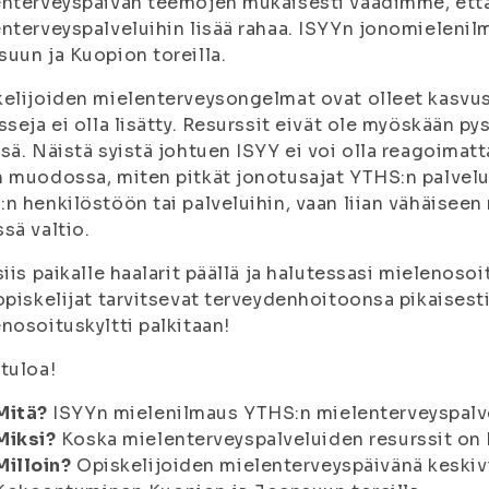
nterveyspäivän teemojen mukaisesti vaadimme, että
nterveyspalveluihin lisää rahaa. ISYYn jonomielenilm
uun ja Kuopion toreilla.
elijoiden mielenterveysongelmat ovat olleet kasvus
sseja ei olla lisätty. Resurssit eivät ole myöskään p
sä. Näistä syistä johtuen ISYY ei voi olla reagoimatt
 muodossa, miten pitkät jonotusajat YTHS:n palvelui
n henkilöstöön tai palveluihin, vaan liian vähäiseen
sä valtio.
siis paikalle haalarit päällä ja halutessasi mielenos
opiskelijat tarvitsevat terveydenhoitoonsa pikaisesti
nosoituskyltti palkitaan!
tuloa!
Mitä?
ISYYn mielenilmaus YTHS:n mielenterveyspalve
Miksi?
Koska mielenterveyspalveluiden resurssit on 
Milloin?
Opiskelijoiden mielenterveyspäivänä keskivii