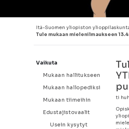
Itä-Suomen yliopiston ylioppilaskunt
Tule mukaan mielenilmaukseen 13.4.
Tu
Vaikuta
YT
Mukaan hallitukseen
pu
Mukaan hallopediksi
ti hu
Mukaan tiimeihin
Opisk
Edustajistovaalit
yliop
miele
Usein kysytyt