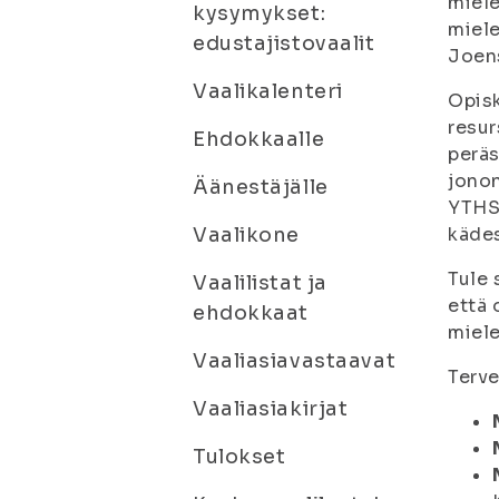
miele
kysymykset:
miele
edustajistovaalit
Joens
Vaalikalenteri
Opisk
resur
Ehdokkaalle
peräs
jonon
Äänestäjälle
YTHS:
Vaalikone
kädes
Tule 
Vaalilistat ja
että 
ehdokkaat
miele
Vaaliasiavastaavat
Terve
Vaaliasiakirjat
Tulokset