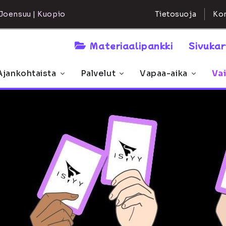
Kon
Joensuu | Kuopio
Tietosuoja
Materiaalipankki
Sivuka
Ajankohtaista
Palvelut
Vapaa-aika
Va