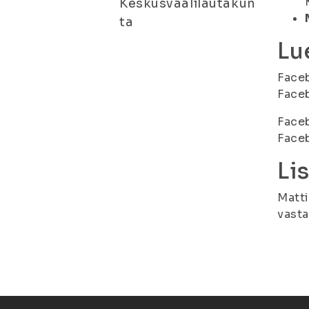
Keskusvaalilautakun
ta
Lue
Face
Face
Face
Face
Li
Matti
vasta