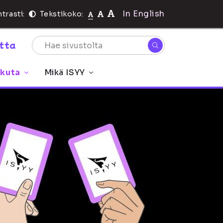
In English
trasti:
Tekstikoko:
rtta
ikuta
Mikä ISYY