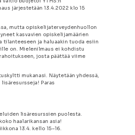
 valtio budjetoi YTHS:n
aus järjestetään 13.4.2022 klo 15
sa, mutta opiskelijaterveydenhuollon
ysyneet kasvavien opiskelijamäärien
a tilanteeseen ja haluaakin tuoda esiin
lle on. Mielenilmaus ei kohdistu
 rahoitukseen, josta päättää viime
oituskyltti mukanasi. Näytetään yhdessä,
 lisäresursseja! Paras
luiden lisäresurssien puolesta.
koko haalarikansan asia!
kkona 13.4. kello 15–16.