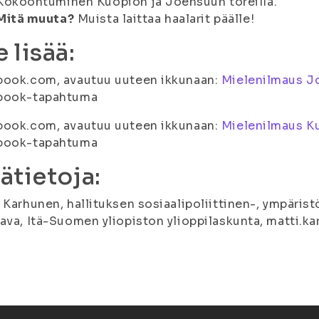
Kokoontuminen Kuopion ja Joensuun toreilla.
Mitä muuta?
Muista laittaa haalarit päälle!
 lisää:
book.com, avautuu uuteen ikkunaan:
Mielenilmaus Jo
book-tapahtuma
book.com, avautuu uuteen ikkunaan:
Mielenilmaus Ku
book-tapahtuma
sätietoja:
 Karhunen, hallituksen sosiaalipoliittinen-, ympärist
ava, Itä-Suomen yliopiston ylioppilaskunta, matti.ka