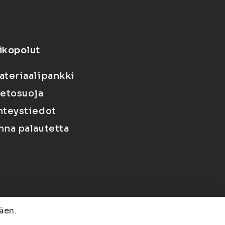
ikopolut
ateriaalipankki
ietosuoja
hteystiedot
nna palautetta
äen.