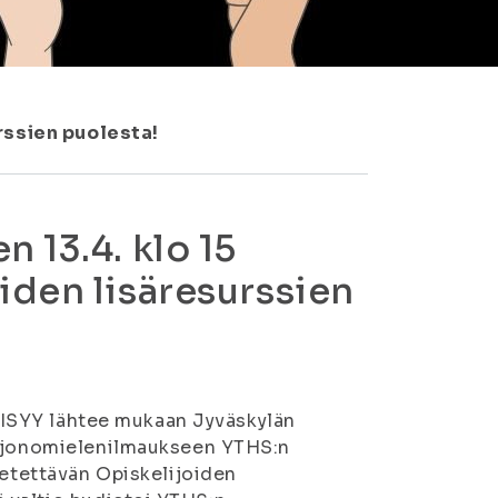
rssien puolesta!
 13.4. klo 15
iden lisäresurssien
si ISYY lähtee mukaan Jyväskylän
än jonomielenilmaukseen YTHS:n
ietettävän Opiskelijoiden