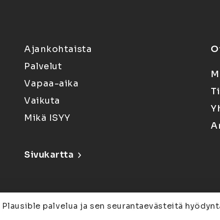
Ajankohtaista
O
Palvelut
M
Vapaa-aika
T
Vaikuta
Y
Mikä ISYY
A
Sivukartta
 Plausible palvelua ja sen seurantaevästeitä hyödynt