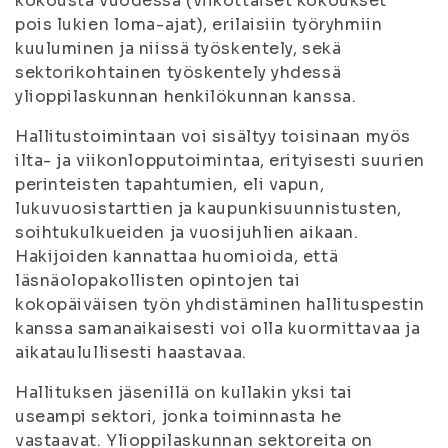
kokousta vuodessa (viikottaiset kokoukset
pois lukien loma-ajat), erilaisiin työryhmiin
kuuluminen ja niissä työskentely, sekä
sektorikohtainen työskentely yhdessä
ylioppilaskunnan henkilökunnan kanssa.
Hallitustoimintaan voi sisältyy toisinaan myös
ilta- ja viikonlopputoimintaa, erityisesti suurien
perinteisten tapahtumien, eli vapun,
lukuvuosistarttien ja kaupunkisuunnistusten,
soihtukulkueiden ja vuosijuhlien aikaan.
Hakijoiden kannattaa huomioida, että
läsnäolopakollisten opintojen tai
kokopäiväisen työn yhdistäminen hallituspestin
kanssa samanaikaisesti voi olla kuormittavaa ja
aikataulullisesti haastavaa.
Hallituksen jäsenillä on kullakin yksi tai
useampi sektori, jonka toiminnasta he
vastaavat. Ylioppilaskunnan sektoreita on