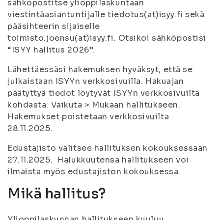
sähköpostitse ylioppilaskuntaan
viestintäasiantuntijalle tiedotus(at)isyy.fi sekä
pääsihteerin sijaiselle
toimisto.joensu(at)isyy.fi. Otsikoi sähköpostisi
“ISYY hallitus 2026”.
Lähettäessäsi hakemuksen hyväksyt, että se
julkaistaan ISYYn verkkosivuilla. Hakuajan
päätyttyä tiedot löytyvät ISYYn verkkosivuilta
kohdasta: Vaikuta > Mukaan hallitukseen.
Hakemukset poistetaan verkkosivuilta
28.11.2025.
Edustajisto valitsee hallituksen kokouksessaan
27.11.2025. Halukkuutensa hallitukseen voi
ilmaista myös edustajiston kokouksessa.
Mikä hallitus?
Ylioppilaskunnan hallitukseen kuuluu