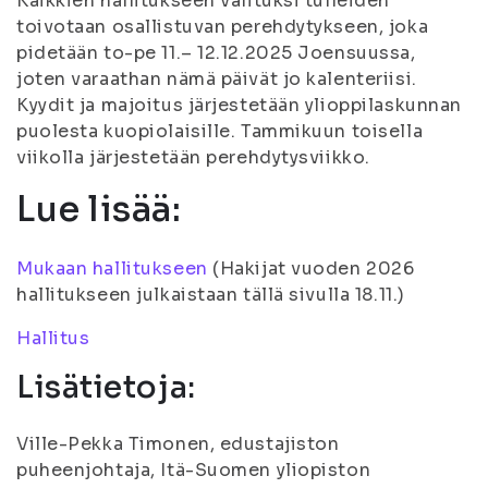
Kaikkien hallitukseen valituksi tulleiden
toivotaan osallistuvan perehdytykseen, joka
pidetään to-pe 11.– 12.12.2025 Joensuussa,
joten varaathan nämä päivät jo kalenteriisi.
Kyydit ja majoitus järjestetään ylioppilaskunnan
puolesta kuopiolaisille. Tammikuun toisella
viikolla järjestetään perehdytysviikko.
Lue lisää:
Mukaan hallitukseen
(Hakijat vuoden 2026
hallitukseen julkaistaan tällä sivulla 18.11.)
Hallitus
Lisätietoja:
Ville-Pekka Timonen, edustajiston
puheenjohtaja, Itä-Suomen yliopiston