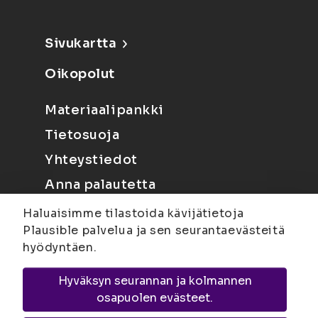
Sivukartta
Oikopolut
Materiaalipankki
Tietosuoja
Yhteystiedot
Anna palautetta
Haluaisimme tilastoida kävijätietoja
Plausible palvelua ja sen seurantaevästeitä
hyödyntäen.
Hyväksyn seurannan ja kolmannen
Joensuu
Suvantokatu 6, 80100 Joensuu |
osapuolen evästeet.
Kuopio
Yliopistonranta 15, PL 1627, 70211