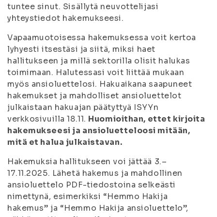
tuntee sinut. Sisällytä neuvottelijasi
yhteystiedot hakemukseesi.
Vapaamuotoisessa hakemuksessa voit kertoa
lyhyesti itsestäsi ja siitä, miksi haet
hallitukseen ja millä sektorilla olisit halukas
toimimaan. Halutessasi voit liittää mukaan
myös ansioluettelosi. Hakuaikana saapuneet
hakemukset ja mahdolliset ansioluettelot
julkaistaan hakuajan päätyttyä ISYYn
verkkosivuilla 18.11.
Huomioithan, ettet kirjoita
hakemukseesi ja ansioluetteloosi mitään,
mitä et halua julkaistavan.
Hakemuksia hallitukseen voi jättää 3.–
17.11.2025. Lähetä hakemus ja mahdollinen
ansioluettelo PDF-tiedostoina selkeästi
nimettynä, esimerkiksi “Hemmo Hakija
hakemus” ja “Hemmo Hakija ansioluettelo”,