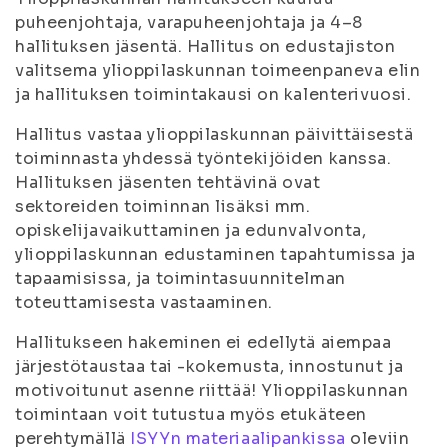
puheenjohtaja, varapuheenjohtaja ja 4–8
hallituksen jäsentä. Hallitus on edustajiston
valitsema ylioppilaskunnan toimeenpaneva elin
ja hallituksen toimintakausi on kalenterivuosi.
Hallitus vastaa ylioppilaskunnan päivittäisestä
toiminnasta yhdessä työntekijöiden kanssa.
Hallituksen jäsenten tehtävinä ovat
sektoreiden toiminnan lisäksi mm.
opiskelijavaikuttaminen ja edunvalvonta,
ylioppilaskunnan edustaminen tapahtumissa ja
tapaamisissa, ja toimintasuunnitelman
toteuttamisesta vastaaminen.
Hallitukseen hakeminen ei edellytä aiempaa
järjestötaustaa tai -kokemusta, innostunut ja
motivoitunut asenne riittää! Ylioppilaskunnan
toimintaan voit tutustua myös etukäteen
perehtymällä
ISYYn materiaalipankissa
oleviin