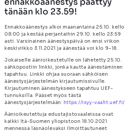
ennakkoäänestys päättyy
tänään klo 23.59!
Ennakkoäänestys alkoi maanantaina 25.10. kello
08:00 ja kestää perjantaihin 29.10. kello 23:59
asti. Varsinainen äänestyspäivä on ensi viikon
keskiviikko 3.11.2021 ja äänestää voi klo 9–18.
Jokaiselle äänioikeutetulle on lähetetty 25.10.
sähköpostiin linkki, jonka kautta äänestäminen
tapahtuu. Linkki ohjaa suoraan sähköisen
äänestysjärjestelmän kirjautumissivulle.
Kirjautuminen äänestykseen tapahtuu UEF-
tunnuksilla. Pääset myös tästä
äänestysjärjestelmään:
https://isyy-vaalit.uef.fi/
Äänioikeutettuja edustajistovaaleissa ovat
kaikki Itä-Suomen yliopistoon 18.10.2021
mennessä läsnäolevaksi ilmoittautuneet