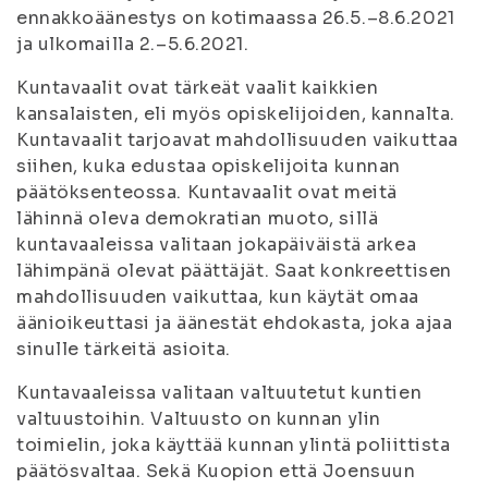
ennakkoäänestys on kotimaassa 26.5.–8.6.2021
ja ulkomailla 2.–5.6.2021.
Kuntavaalit ovat tärkeät vaalit kaikkien
kansalaisten, eli myös opiskelijoiden, kannalta.
Kuntavaalit tarjoavat mahdollisuuden vaikuttaa
siihen, kuka edustaa opiskelijoita kunnan
päätöksenteossa. Kuntavaalit ovat meitä
lähinnä oleva demokratian muoto, sillä
kuntavaaleissa valitaan jokapäiväistä arkea
lähimpänä olevat päättäjät. Saat konkreettisen
mahdollisuuden vaikuttaa, kun käytät omaa
äänioikeuttasi ja äänestät ehdokasta, joka ajaa
sinulle tärkeitä asioita.
Kuntavaaleissa valitaan valtuutetut kuntien
valtuustoihin. Valtuusto on kunnan ylin
toimielin, joka käyttää kunnan ylintä poliittista
päätösvaltaa. Sekä Kuopion että Joensuun