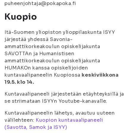
puheenjohtaja@pokapoka.fi
Kuopio
Itä-Suomen yliopiston ylioppilaskunta ISYY
järjestää yhdessä Savonia-
ammattikorkeakoulun opiskelijakunta
SAVOTTAn ja Humanistisen
ammattikorkeakoulun opiskelijakunta
HUMAKOn kanssa opiskelijoiden
kuntavaalipaneelin Kuopiossa
keskiviikkona
19.5. klo 14.
Kuntavaalipaneeli järjestetään etäyhteyksillä ja
se striimataan ISYYn Youtube-kanavalle.
Kuntavaalipaneelin lähetys, avautuu uuteen
välilehteen:
Kuopion kuntavaalipaneeli
(Savotta, Samok ja ISYY)