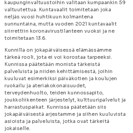
kaupunginvaltuustoihin valitaan kumpaankin 59
valtuutettua. Kuntavaalit toimitetaan joka
neljäs vuosi huhtikuun kolmantena
sunnuntaina, mutta vuoden 2021 kuntavaalit
siirrettiin koronavirustilanteen vuoksi ja ne
toimitetaan 13.6.
Kunnilla on jokapäiväisessä elämässämme
tärkeä rooli, jota ei voi korostaa tarpeeksi.
Kunnissa päätetään monista tärkeistä
palveluista ja niiden kehittämisestä, joihin
kuuluvat esimerkiksi päiväkotien ja koulujen
ruokailu ja ateriakokonaisuudet,
terveydenhuolto, teiden kunnossapito,
joukkoliikenteen järjestelyt, kulttuuripalvelut ja
harrastuspaikat. Kunnissa päätetään siis
jokapäiväisestä arjestamme ja siihen kuuluvista
asioista ja palveluista, jotka ovat tärkeitä
jokaiselle.