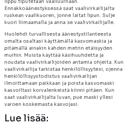
lippu tiputetaan vaaliuurnaan.
Ennakkoäänestyksessä saat vaalivirkailijalta
ruskean vaalikuoren, jonne laitat lipun. Sulje
kuori liimaamalla ja anna se vaalivirkailijalle.
Huolehdi turvallisesta äänestystilanteesta
omalta osaltasi käyttämällä kasvomaskia ja
pitämällä ainakin kahden metrin etäisyyden
muihin. Muista käyttää käsihuuhdetta ja
noudata vaalivirkailijoiden antamia ohjeita. Kun
vaalivirkailija tarkistaa henkilöllisyytesi, ojenna
henkilöllisyystodistus vaalivirkailijan
ilmoittamaan paikkaan ja poista kasvomaski
kasvoiltasi korvalenkeistä kiinni pitäen. Kun
saat vaalivirkailijalta luvan, pue maski yllesi
varoen koskemasta kasvojasi.
Lue lisää: