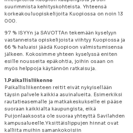
suurimmista kehityskohteista. Yhteensä
korkeakouluopiskelijoita Kuopiossa on noin 13
000.
97 % ISYYn ja SAVOTTAn tekemään kyselyyn
vastanneista opiskelijoista viihtyy Kuopiossa ja
66 % haluaisi jäädä Kuopioon valmistumisensa
jälkeen. Kokosimme yhteen kyselyssä eniten
esille nousseita epäkohtia, joihin osaan on
myös helppoja käytännön ratkaisuja.
1.Paikallisliikenne
Paikallisliikenteen reitit eivät nykyisellään
täysin palvele kaikkia asuinalueita. Esimerkiksi
rautatieasemalle ja matkakeskukselle ei pääse
suoraan kaikkialta kaupungista, eikä
Puijonlaaksosta ole suoraa yhteyttä Savilahden
kampusalueelle.Yksittäislippujen hinnat ovat
kalliita muihin samankokoisiin