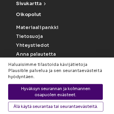
Sivukartta
Oikopolut
Materiaalipankki
Tietosuoja
Yhteystiedot
Anna palautetta
Haluaisimme tilastoida kävijätietoja
Plausible palvelua ja sen seurantaevästeitä
hyödyntäen.
Hyväksyn seurannan ja kolmannen
Joensuu
Suvantokatu 6, 80100 Joensuu |
osapuolen evästeet.
Kuopio
Yliopistonranta 15, PL 1627, 70211
Kuopio
Älä käytä seurantaa tai seurantaevästeitä.