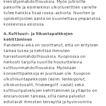
kierrätysmahdollisuuksia. Myös julkisille
paikoille ja esimerkiksi ulkoilureittien varrelle
tulee hankkia lisää roska-astioita. Nuorten ja
opiskelijoiden ääntä on kuunneltava ympäristöä
koskevissa asioissa.
4. Kulttuuri- ja liikuntapaikkojen
kehittäminen
Pandemia-aika on osoittanut, että on erityisen
tärkeä tukea ja kehittää ihmisten
harrastusmahdollisuuksia. Kuopiossa on
heikosti tarjolla nuorille houkuttelevia
kulttuurimahdollisuuksia. Myöskään
konserttipaikkoja ei juurikaan ole. Kuopion
ulkoliikuntapaikkojen (esim. lenkkipolut,
ulkokuntosalit, frisbeegolf -radat) sekä
kulttuuripalvelujen kehittäminen ja ylläpito on
ensiarvoisen tärkeää, sillä nämä palvelut
edistävät ihmisten terveyttä ja hyvinvointia.