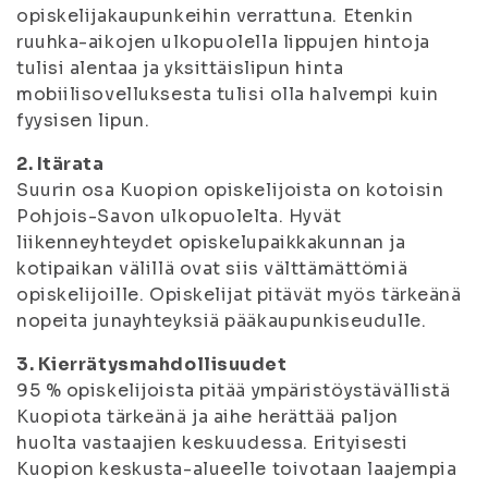
opiskelijakaupunkeihin verrattuna. Etenkin
ruuhka-aikojen ulkopuolella lippujen hintoja
tulisi alentaa ja yksittäislipun hinta
mobiilisovelluksesta tulisi olla halvempi kuin
fyysisen lipun.
2. Itärata
Suurin osa Kuopion opiskelijoista on kotoisin
Pohjois-Savon ulkopuolelta. Hyvät
liikenneyhteydet opiskelupaikkakunnan ja
kotipaikan välillä ovat siis välttämättömiä
opiskelijoille. Opiskelijat pitävät myös tärkeänä
nopeita junayhteyksiä pääkaupunkiseudulle.
3. Kierrätysmahdollisuudet
95 % opiskelijoista pitää ympäristöystävällistä
Kuopiota tärkeänä ja aihe herättää paljon
huolta vastaajien keskuudessa. Erityisesti
Kuopion keskusta-alueelle toivotaan laajempia