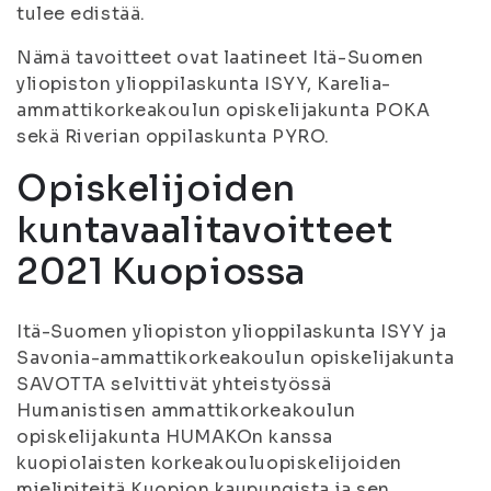
tulee edistää.
Nämä tavoitteet ovat laatineet Itä-Suomen
yliopiston ylioppilaskunta ISYY, Karelia-
ammattikorkeakoulun opiskelijakunta POKA
sekä Riverian oppilaskunta PYRO.
Opiskelijoiden
kuntavaalitavoitteet
2021 Kuopiossa
Itä-Suomen yliopiston ylioppilaskunta ISYY ja
Savonia-ammattikorkeakoulun opiskelijakunta
SAVOTTA selvittivät yhteistyössä
Humanistisen ammattikorkeakoulun
opiskelijakunta HUMAKOn kanssa
kuopiolaisten korkeakouluopiskelijoiden
mielipiteitä Kuopion kaupungista ja sen