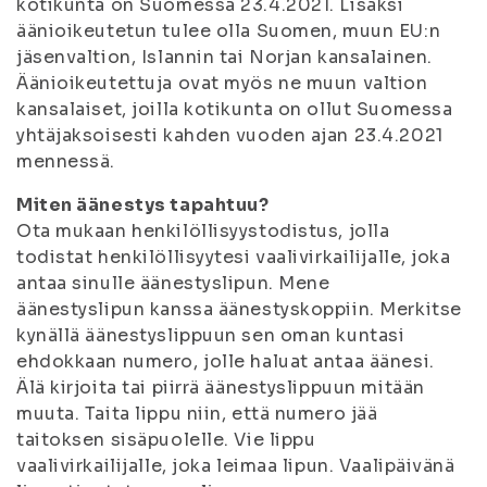
kotikunta on Suomessa 23.4.2021. Lisäksi
äänioikeutetun tulee olla Suomen, muun EU:n
jäsenvaltion, Islannin tai Norjan kansalainen.
Äänioikeutettuja ovat myös ne muun valtion
kansalaiset, joilla kotikunta on ollut Suomessa
yhtäjaksoisesti kahden vuoden ajan 23.4.2021
mennessä.
Miten äänestys tapahtuu?
Ota mukaan henkilöllisyystodistus, jolla
todistat henkilöllisyytesi vaalivirkailijalle, joka
antaa sinulle äänestyslipun. Mene
äänestyslipun kanssa äänestyskoppiin. Merkitse
kynällä äänestyslippuun sen oman kuntasi
ehdokkaan numero, jolle haluat antaa äänesi.
Älä kirjoita tai piirrä äänestyslippuun mitään
muuta. Taita lippu niin, että numero jää
taitoksen sisäpuolelle. Vie lippu
vaalivirkailijalle, joka leimaa lipun. Vaalipäivänä