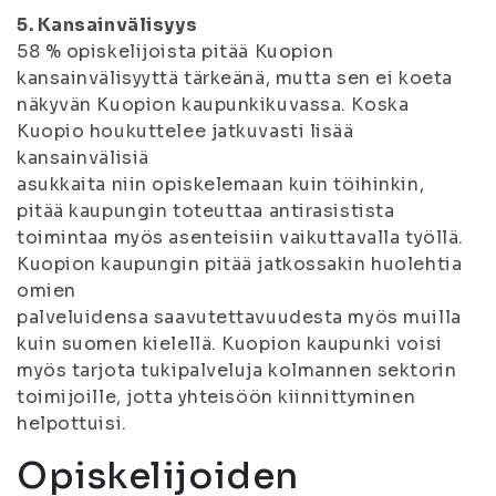
5. Kansainvälisyys
58 % opiskelijoista pitää Kuopion
kansainvälisyyttä tärkeänä, mutta sen ei koeta
näkyvän Kuopion kaupunkikuvassa. Koska
Kuopio houkuttelee jatkuvasti lisää
kansainvälisiä
asukkaita niin opiskelemaan kuin töihinkin,
pitää kaupungin toteuttaa antirasistista
toimintaa myös asenteisiin vaikuttavalla työllä.
Kuopion kaupungin pitää jatkossakin huolehtia
omien
palveluidensa saavutettavuudesta myös muilla
kuin suomen kielellä. Kuopion kaupunki voisi
myös tarjota tukipalveluja kolmannen sektorin
toimijoille, jotta yhteisöön kiinnittyminen
helpottuisi.
Opiskelijoiden