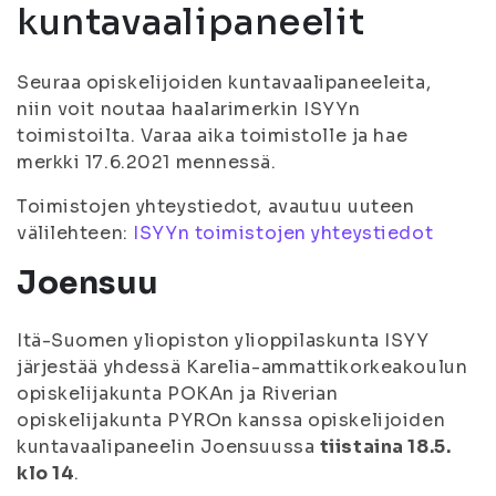
kuntavaalipaneelit
Seuraa opiskelijoiden kuntavaalipaneeleita,
niin voit noutaa haalarimerkin ISYYn
toimistoilta. Varaa aika toimistolle ja hae
merkki 17.6.2021 mennessä.
Toimistojen yhteystiedot, avautuu uuteen
välilehteen:
ISYYn toimistojen yhteystiedot
Joensuu
Itä-Suomen yliopiston ylioppilaskunta ISYY
järjestää yhdessä Karelia-ammattikorkeakoulun
opiskelijakunta POKAn ja Riverian
opiskelijakunta PYROn kanssa opiskelijoiden
kuntavaalipaneelin Joensuussa
tiistaina 18.5.
klo 14
.