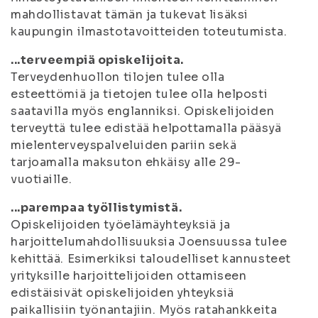
mahdollistavat tämän ja tukevat lisäksi
kaupungin ilmastotavoitteiden toteutumista.
...terveempiä opiskelijoita.
Terveydenhuollon tilojen tulee olla
esteettömiä ja tietojen tulee olla helposti
saatavilla myös englanniksi. Opiskelijoiden
terveyttä tulee edistää helpottamalla pääsyä
mielenterveyspalveluiden pariin sekä
tarjoamalla maksuton ehkäisy alle 29-
vuotiaille.
...parempaa työllistymistä.
Opiskelijoiden työelämäyhteyksiä ja
harjoittelumahdollisuuksia Joensuussa tulee
kehittää. Esimerkiksi taloudelliset kannusteet
yrityksille harjoittelijoiden ottamiseen
edistäisivät opiskelijoiden yhteyksiä
paikallisiin työnantajiin. Myös ratahankkeita