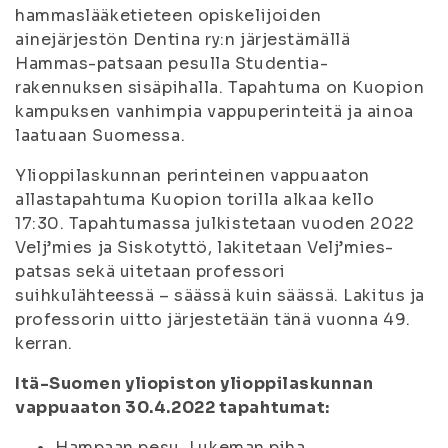
hammaslääketieteen opiskelijoiden
ainejärjestön Dentina ry:n järjestämällä
Hammas-patsaan pesulla Studentia-
rakennuksen sisäpihalla. Tapahtuma on Kuopion
kampuksen vanhimpia vappuperinteitä ja ainoa
laatuaan Suomessa.
Ylioppilaskunnan perinteinen vappuaaton
allastapahtuma Kuopion torilla alkaa kello
17:30. Tapahtumassa julkistetaan vuoden 2022
Velj’mies ja Siskotyttö, lakitetaan Velj’mies-
patsas sekä uitetaan professori
suihkulähteessä – säässä kuin säässä. Lakitus ja
professorin uitto järjestetään tänä vuonna 49.
kerran.
Itä-Suomen yliopiston ylioppilaskunnan
vappuaaton 30.4.2022 tapahtumat:
Hampaan pesu, Lukeman piha