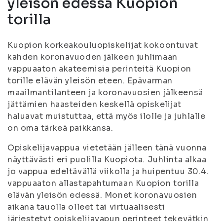
yleisön edessä Kuopion
torilla
Kuopion korkeakouluopiskelijat kokoontuvat
kahden koronavuoden jälkeen juhlimaan
vappuaaton akateemisia perinteitä Kuopion
torille elävän yleisön eteen. Epävarman
maailmantilanteen ja koronavuosien jälkeensä
jättämien haasteiden keskellä opiskelijat
haluavat muistuttaa, että myös ilolle ja juhlalle
on oma tärkeä paikkansa.
Opiskelijavappua vietetään jälleen tänä vuonna
näyttävästi eri puolilla Kuopiota. Juhlinta alkaa
jo vappua edeltävällä viikolla ja huipentuu 30.4.
vappuaaton allastapahtumaan Kuopion torilla
elävän yleisön edessä. Monet koronavuosien
aikana tauolla olleet tai virtuaalisesti
järjestetyt opiskelijavapun perinteet tekevätkin