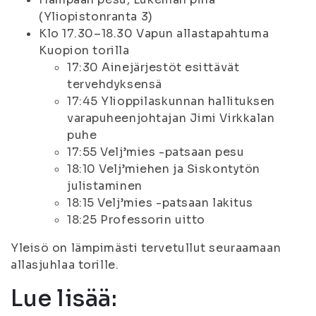
(Yliopistonranta 3)
Klo 17.30–18.30 Vapun allastapahtuma
Kuopion torilla
17:30 Ainejärjestöt esittävät
tervehdyksensä
17:45 Ylioppilaskunnan hallituksen
varapuheenjohtajan Jimi Virkkalan
puhe
17:55 Velj’mies -patsaan pesu
18:10 Velj’miehen ja Siskontytön
julistaminen
18:15 Velj’mies -patsaan lakitus
18:25 Professorin uitto
Yleisö on lämpimästi tervetullut seuraamaan
allasjuhlaa torille.
Lue lisää: