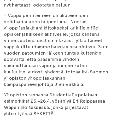
nyt hartaasti odotetun paluun.
– Vappu perinteineen on akateemisen
solidaarisuuden huipentuma. Nostan
ylioppilaslakkiani kiitokseksi kaikille niille
opiskelijaliikkeen aktiiveille, jotka kahtena
viime vuotena ovat sinnikkäästi ylläpitäneet
vappukulttuuriamme haastavissa oloissa. Parin
vuoden patoumien jälkeen tuntuu kuitenkin
sopivalta, että pääsemme vihdoin
sammuttamaan vapunjanomme kuten
kuuluukin: aidosti yhdessä, toteaa Itä-Suomen
yliopiston ylioppilaskunnan
kampuspuheenjohtaja Jimi Virkkala.
Yliopiston rannassa Studentialla pelataan
esimerkiksi 25.–26.4. yösählyä Eri Reippaassa
Wapun aloituksessa, jonka järjestävät
yhteistyössä SYKETTÄ-