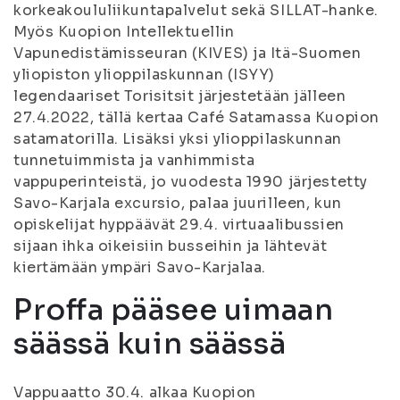
korkeakoululiikuntapalvelut sekä SILLAT-hanke.
Myös Kuopion Intellektuellin
Vapunedistämisseuran (KIVES) ja Itä-Suomen
yliopiston ylioppilaskunnan (ISYY)
legendaariset Torisitsit järjestetään jälleen
27.4.2022, tällä kertaa Café Satamassa Kuopion
satamatorilla. Lisäksi yksi ylioppilaskunnan
tunnetuimmista ja vanhimmista
vappuperinteistä, jo vuodesta 1990 järjestetty
Savo-Karjala excursio, palaa juurilleen, kun
opiskelijat hyppäävät 29.4. virtuaalibussien
sijaan ihka oikeisiin busseihin ja lähtevät
kiertämään ympäri Savo-Karjalaa.
Proffa pääsee uimaan
säässä kuin säässä
Vappuaatto 30.4. alkaa Kuopion