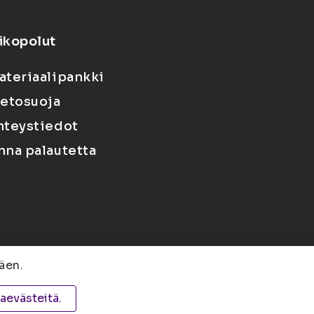
ikopolut
ateriaalipankki
ietosuoja
hteystiedot
nna palautetta
äen.
 PL 1627, 70211 Kuopio
taevästeitä.