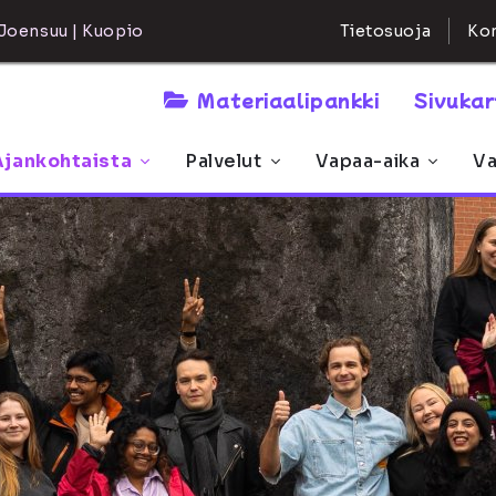
Kon
Joensuu | Kuopio
Tietosuoja
Materiaalipankki
Sivuka
Ajankohtaista
Palvelut
Vapaa-aika
Va