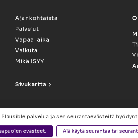
Ajankohtaista
O
Palvelut
M
Vapaa-aika
T
Vaikuta
Y
Mikä ISYY
A
Sivukartta
 Plausible palvelua ja sen seurantaevästeitä hyödynt
6, 80100 Joensuu |
Kuopio
Yliopistonranta 15,
sapuolen evästeet.
Älä käytä seurantaa tai seuran