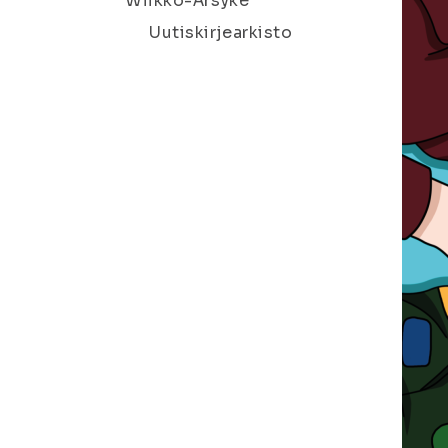
Wiikko-Ärsyke
Uutiskirjearkisto