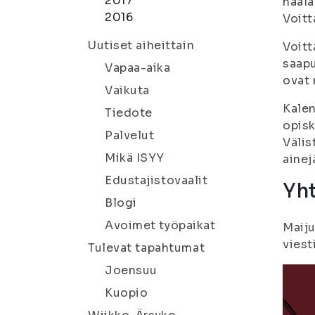
2017
haal
2016
Voitt
Uutiset aiheittain
Voitt
saapu
Vapaa-aika
ovat 
Vaikuta
Kalen
Tiedote
opisk
Palvelut
Välis
Mikä ISYY
ainej
Edustajistovaalit
Yht
Blogi
Avoimet työpaikat
Maiju
viest
Tulevat tapahtumat
Joensuu
Kuopio