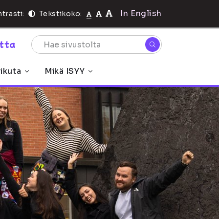
In English
trasti:
Tekstikoko:
rtta
ikuta
Mikä ISYY