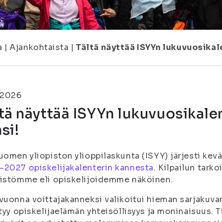
a
|
Ajankohtaista
|
Tältä näyttää ISYYn lukuvuosika
.2026
tä näyttää ISYYn lukuvuosikal
si!
uomen yliopiston ylioppilaskunta (ISYY) järjesti kevä
2027 opiskelijakalenterin kannesta
. Kilpailun tark
istömme eli opiskelijoidemme näköinen.
vuonna voittajakanneksi valikoitui hieman sarjakuva
styy opiskelijaelämän yhteisöllisyys ja moninaisuus. T