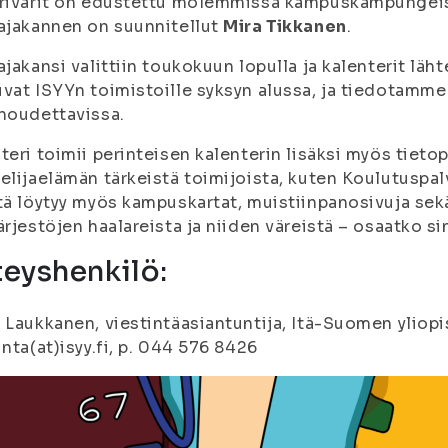
arivärit on edustettu molemmissa kampuskampunge
ajakannen on suunnitellut
Mira Tikkanen
.
ajakansi valittiin toukokuun lopulla ja kalenterit läh
vat ISYYn toimistoille syksyn alussa, ja tiedotamm
noudettavissa.
teri toimii perinteisen kalenterin lisäksi myös tieto
elijaelämän tärkeistä toimijoista, kuten Koulutuspalv
tä löytyy myös kampuskartat, muistiinpanosivuja sekä
ärjestöjen haalareista ja niiden väreistä – osaatko si
eyshenkilö:
 Laukkanen, viestintäasiantuntija, Itä-Suomen yliopi
inta(at)isyy.fi, p. 044 576 8426