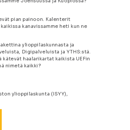
issamme Joensuussa ja Kuopiossa?
tevät pian painoon. Kalenterit
e kaikissa kanavissamme heti kun ne
pakettina ylioppilaskunnasta ja
eluista, Digipalveluista ja YTHS:stä.
 kätevät haalarikartat kaikista UEFin
nä nimetä kaikki?
ston ylioppilaskunta (ISYY),