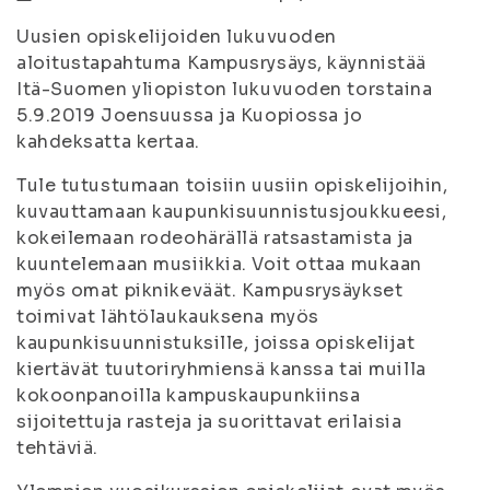
Uusien opiskelijoiden lukuvuoden
aloitustapahtuma Kampusrysäys, käynnistää
Itä-Suomen yliopiston lukuvuoden torstaina
5.9.2019 Joensuussa ja Kuopiossa jo
kahdeksatta kertaa.
Tule tutustumaan toisiin uusiin opiskelijoihin,
kuvauttamaan kaupunkisuunnistusjoukkueesi,
kokeilemaan rodeohärällä ratsastamista ja
kuuntelemaan musiikkia. Voit ottaa mukaan
myös omat piknikeväät. Kampusrysäykset
toimivat lähtölaukauksena myös
kaupunkisuunnistuksille, joissa opiskelijat
kiertävät tuutoriryhmiensä kanssa tai muilla
kokoonpanoilla kampuskaupunkiinsa
sijoitettuja rasteja ja suorittavat erilaisia
tehtäviä.