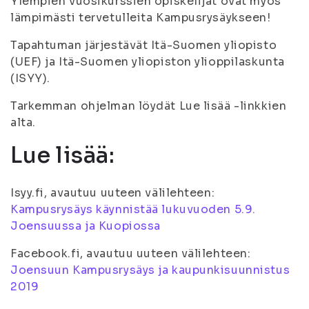
Ylempien vuosikurssien opiskelijat ovat myös
lämpimästi tervetulleita Kampusrysäykseen!
Tapahtuman järjestävät Itä-Suomen yliopisto
(UEF) ja Itä-Suomen yliopiston ylioppilaskunta
(ISYY).
Tarkemman ohjelman löydät Lue lisää -linkkien
alta.
Lue lisää:
Isyy.fi, avautuu uuteen välilehteen:
Kampusrysäys käynnistää lukuvuoden 5.9.
Joensuussa ja Kuopiossa
Facebook.fi, avautuu uuteen välilehteen:
Joensuun Kampusrysäys ja kaupunkisuunnistus
2019