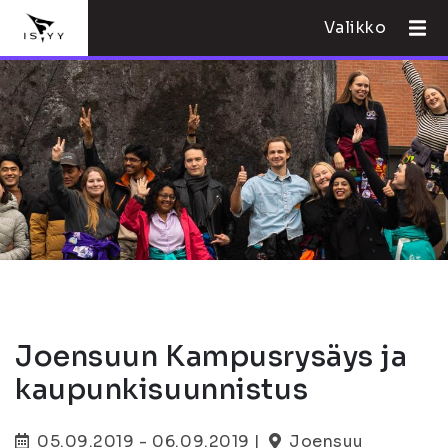
Valikko
Joensuun Kampusrysäys ja
kaupunkisuunnistus
05.09.2019 - 06.09.2019 |
Joensuu