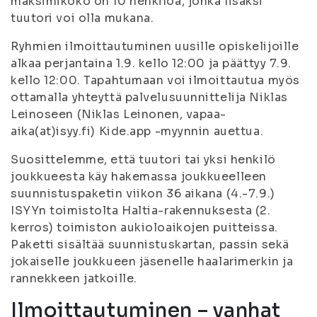
maksimikoko on 10 henkilöä, jonka lisäksi
tuutori voi olla mukana.
Ryhmien ilmoittautuminen uusille opiskelijoille
alkaa perjantaina 1.9. kello 12:00 ja päättyy 7.9.
kello 12:00. Tapahtumaan voi ilmoittautua myös
ottamalla yhteyttä palvelusuunnittelija Niklas
Leinoseen (Niklas Leinonen, vapaa-
aika(at)isyy.fi) Kide.app -myynnin auettua.
Suosittelemme, että tuutori tai yksi henkilö
joukkueesta käy hakemassa joukkueelleen
suunnistuspaketin viikon 36 aikana (4.-7.9.)
ISYYn toimistolta Haltia-rakennuksesta (2.
kerros) toimiston aukioloaikojen puitteissa.
Paketti sisältää suunnistuskartan, passin sekä
jokaiselle joukkueen jäsenelle haalarimerkin ja
rannekkeen jatkoille.
Ilmoittautuminen – vanhat