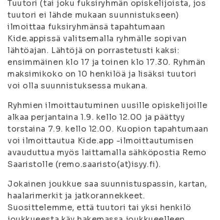
Tuutori (tai joku fuksiryhmän opiskelijoista, jos
tuutori ei lähde mukaan suunnistukseen)
ilmoittaa fuksiryhmänsä tapahtumaan
Kide.appissä valitsemalla ryhmälle sopivan
lähtöajan. Lähtöjä on porrastetusti kaksi:
ensimmäinen klo 17 ja toinen klo 17.30. Ryhmän
maksimikoko on 10 henkilöä ja lisäksi tuutori
voi olla suunnistuksessa mukana.
Ryhmien ilmoittautuminen uusille opiskelijoille
alkaa perjantaina 1.9. kello 12.00 ja päättyy
torstaina 7.9. kello 12.00. Kuopion tapahtumaan
voi ilmoittautua Kide.app -ilmoittautumisen
avauduttua myös laittamalla sähköpostia Remo
Saaristolle (remo.saaristo(at)isyy.fi).
Jokainen joukkue saa suunnistuspassin, kartan,
haalarimerkit ja jatkorannekkeet.
Suosittelemme, että tuutori tai yksi henkilö
joukkueesta käy hakemassa joukkueelleen