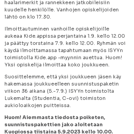
haalarimerkit ja rannekkeen jatkobileisiin
kuudelle henkilölle. Vanhojen opiskelijoiden
lähtö on klo 17.30.
Ilmoittautuminen vanhoille opiskelijoille
aukeaa Kide.appissa perjantaina 1.9. kello 12.00
ja päättyy torstaina 7.9. kello 12.00. Ryhmän voi
käydä ilmoittamassa tapahtumaan myös ISYYn
toimistolla Kide.app -myynnin auettua. Huom!
Yksi opiskelija ilmoittaa koko joukkueen.
Suosittelemme, että yksi joukkueen jäsen käy
hakemassa joukkueelleen suunnistuspaketin
viikon 36 aikana (5.-7.9.) ISYYn toimistolta
Lukemalta (Studentia, C-ovi) toimiston
aukioloaikojen puitteissa.
Huom! Aiemmasta tiedosta poiketen,
suunnistuspakettien jako aloitetaan
Kuopiossa tiistaina 5.9.2023 kello 10.00.