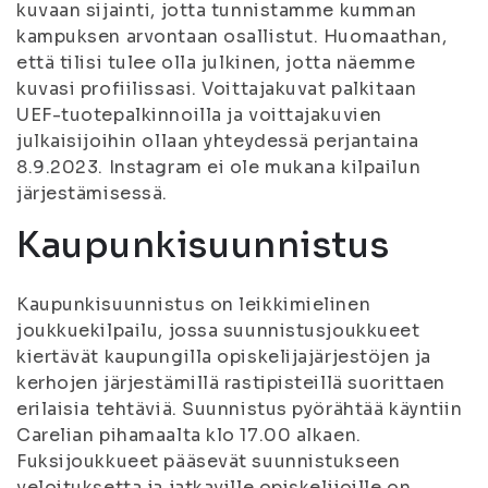
kuvaan sijainti, jotta tunnistamme kumman
kampuksen arvontaan osallistut. Huomaathan,
että tilisi tulee olla julkinen, jotta näemme
kuvasi profiilissasi. Voittajakuvat palkitaan
UEF-tuotepalkinnoilla ja voittajakuvien
julkaisijoihin ollaan yhteydessä perjantaina
8.9.2023. Instagram ei ole mukana kilpailun
järjestämisessä.
Kaupunkisuunnistus
Kaupunkisuunnistus on leikkimielinen
joukkuekilpailu, jossa suunnistusjoukkueet
kiertävät kaupungilla opiskelijajärjestöjen ja
kerhojen järjestämillä rastipisteillä suorittaen
erilaisia tehtäviä. Suunnistus pyörähtää käyntiin
Carelian pihamaalta klo 17.00 alkaen.
Fuksijoukkueet pääsevät suunnistukseen
veloituksetta ja jatkaville opiskelijoille on