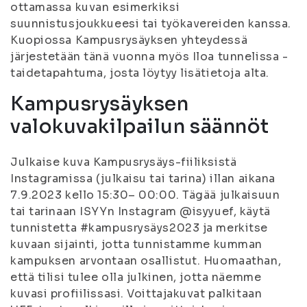
ottamassa kuvan esimerkiksi
suunnistusjoukkueesi tai työkavereiden kanssa.
Kuopiossa Kampusrysäyksen yhteydessä
järjestetään tänä vuonna myös Iloa tunnelissa -
taidetapahtuma, josta löytyy lisätietoja alta.
Kampusrysäyksen
valokuvakilpailun säännöt
Julkaise kuva Kampusrysäys-fiiliksistä
Instagramissa (julkaisu tai tarina) illan aikana
7.9.2023 kello 15:30– 00:00. Tägää julkaisuun
tai tarinaan ISYYn Instagram @isyyuef, käytä
tunnistetta #kampusrysäys2023 ja merkitse
kuvaan sijainti, jotta tunnistamme kumman
kampuksen arvontaan osallistut. Huomaathan,
että tilisi tulee olla julkinen, jotta näemme
kuvasi profiilissasi. Voittajakuvat palkitaan