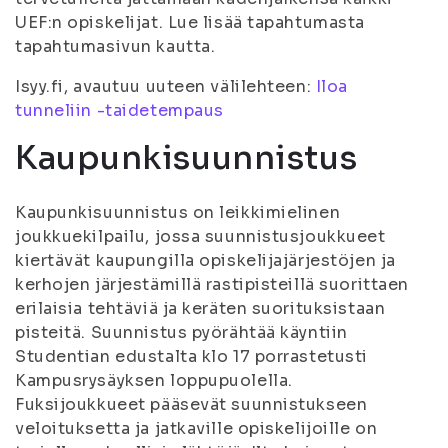
UEF:n opiskelijat. Lue lisää tapahtumasta
tapahtumasivun kautta.
Isyy.fi, avautuu uuteen välilehteen:
Iloa
tunneliin -taidetempaus
Kaupunkisuunnistus
Kaupunkisuunnistus on leikkimielinen
joukkuekilpailu, jossa suunnistusjoukkueet
kiertävät kaupungilla opiskelijajärjestöjen ja
kerhojen järjestämillä rastipisteillä suorittaen
erilaisia tehtäviä ja keräten suorituksistaan
pisteitä. Suunnistus pyörähtää käyntiin
Studentian edustalta klo 17 porrastetusti
Kampusrysäyksen loppupuolella.
Fuksijoukkueet pääsevät suunnistukseen
veloituksetta ja jatkaville opiskelijoille on