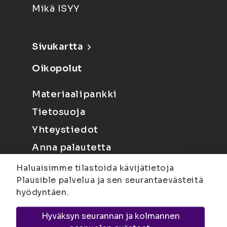
Mikä ISYY
Sivukartta
Oikopolut
Materiaalipankki
Tietosuoja
Yhteystiedot
Anna palautetta
Haluaisimme tilastoida kävijätietoja
Plausible palvelua ja sen seurantaevästeitä
hyödyntäen.
Hyväksyn seurannan ja kolmannen
Joensuu
Suvantokatu 6, 80100 Joensuu |