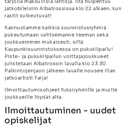
tarjolla maksullisia lähtöjä. Ilta huipentuu
jatkobileisiin Albatrossissa klo 22 alkaen, kun
rastit sulkeutuvat!
Kannustamme kaikkia suunnistusryhmiä
pukeutumaan valitsemanne teeman sekä
joukkuenimen mukaisesti, sillä
Kaupunkisuunnistuksessa on pukukilpailu!
Piste- ja pukukilpailun voittajajoukkueet
julistetaan Albatrossin lavalla klo 23.30.
Palkintojenjaon jälkeen lavalle nousee illan
jatkoartisti Faija!
Ilmoittautumisohjeet fuksiryhmille ja muille
joukkueille löydät alta.
Ilmoittautuminen - uudet
opiskelijat