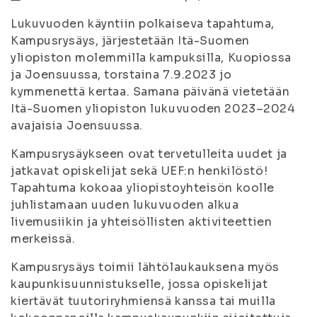
Lukuvuoden käyntiin polkaiseva tapahtuma,
Kampusrysäys, järjestetään Itä-Suomen
yliopiston molemmilla kampuksilla, Kuopiossa
ja Joensuussa, torstaina 7.9.2023 jo
kymmenettä kertaa. Samana päivänä vietetään
Itä-Suomen yliopiston lukuvuoden 2023–2024
avajaisia Joensuussa.
Kampusrysäykseen ovat tervetulleita uudet ja
jatkavat opiskelijat sekä UEF:n henkilöstö!
Tapahtuma kokoaa yliopistoyhteisön koolle
juhlistamaan uuden lukuvuoden alkua
livemusiikin ja yhteisöllisten aktiviteettien
merkeissä.
Kampusrysäys toimii lähtölaukauksena myös
kaupunkisuunnistukselle, jossa opiskelijat
kiertävät tuutoriryhmiensä kanssa tai muilla