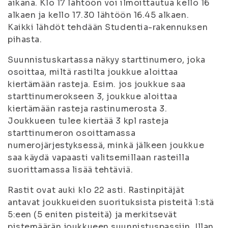
aikana. Klo 17 lähtöön voi ilmoittautua kello 16
alkaen ja kello 17.30 lähtöön 16.45 alkaen.
Kaikki lähdöt tehdään Studentia-rakennuksen
pihasta.
Suunnistuskartassa näkyy starttinumero, joka
osoittaa, miltä rastilta joukkue aloittaa
kiertämään rasteja. Esim. jos joukkue saa
starttinumerokseen 3, joukkue aloittaa
kiertämään rasteja rastinumerosta 3.
Joukkueen tulee kiertää 3 kpl rasteja
starttinumeron osoittamassa
numerojärjestyksessä, minkä jälkeen joukkue
saa käydä vapaasti valitsemillaan rasteilla
suorittamassa lisää tehtäviä.
Rastit ovat auki klo 22 asti. Rastinpitäjät
antavat joukkueiden suorituksista pisteitä 1:stä
5:een (5 eniten pisteitä) ja merkitsevät
pistemäärän joukkueen suunnistuspassiin. Illan