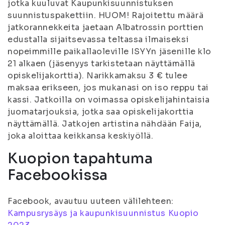
jotka kuuluvat Kaupunkisuunnistuksen
suunnistuspakettiin. HUOM! Rajoitettu määrä
jatkorannekkeita jaetaan Albatrossin porttien
edustalla sijaitsevassa teltassa ilmaiseksi
nopeimmille paikallaoleville ISYYn jäsenille klo
21 alkaen (jäsenyys tarkistetaan näyttämällä
opiskelijakorttia). Narikkamaksu 3 € tulee
maksaa erikseen, jos mukanasi on iso reppu tai
kassi. Jatkoilla on voimassa opiskelijahintaisia
juomatarjouksia, jotka saa opiskelijakorttia
näyttämällä. Jatkojen artistina nähdään Faija,
joka aloittaa keikkansa keskiyöllä.
Kuopion tapahtuma
Facebookissa
Facebook, avautuu uuteen välilehteen:
Kampusrysäys ja kaupunkisuunnistus Kuopio