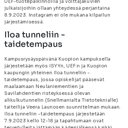
UEF-tuotepalkinnoilla ja voittajakuvien
julkaisijoihin ollaan yhteydessä perjantaina
8.9.2023. Instagram ei ole mukana kilpailun
järjestämisessä.
Iloa tunneliin -
taidetempaus
Kampusrysäyspäivänä Kuopion kampuksella
järjestetään myös ISYYn, UEF:n ja Kuopion
kaupungin yhteinen Iloa tunneliin -
taidetempaus, jossa opiskelijat pääsevät
maalaamaan Neulaniementien ja
Savilahdentien risteyksessä olevan
alikulkutunnelin (Snellmanialta Tietoteknialle)
taiteilija Veera Launosen suunnitelman mukaan.
Iloa tunneliin -taidetempaus järjestetään
7.9.2023 kello 12-18 ja tapahtumaan ovat
tervetulleita jättämään kädenjälkensä kaikki