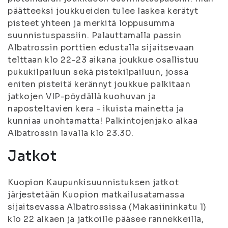
päätteeksi joukkueiden tulee laskea kerätyt
pisteet yhteen ja merkitä loppusumma
suunnistuspassiin. Palauttamalla passin
Albatrossin porttien edustalla sijaitsevaan
telttaan klo 22-23 aikana joukkue osallistuu
pukukilpailuun sekä pistekilpailuun, jossa
eniten pisteitä kerännyt joukkue palkitaan
jatkojen VIP-pöydällä kuohuvan ja
naposteltavien kera - ikuista mainetta ja
kunniaa unohtamatta! Palkintojenjako alkaa
Albatrossin lavalla klo 23.30.
Jatkot
Kuopion Kaupunkisuunnistuksen jatkot
järjestetään Kuopion matkailusatamassa
sijaitsevassa Albatrossissa (Makasiininkatu 1)
klo 22 alkaen ja jatkoille pääsee rannekkeilla,