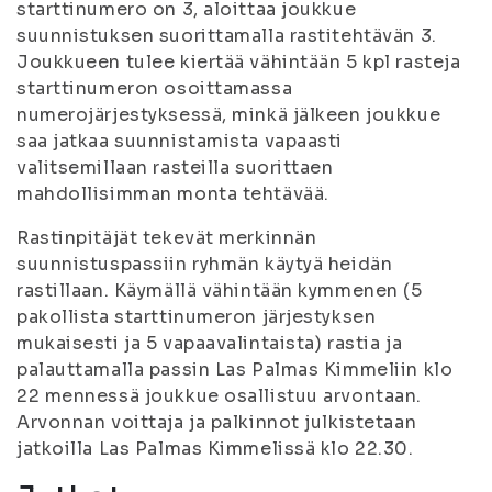
starttinumero on 3, aloittaa joukkue
suunnistuksen suorittamalla rastitehtävän 3.
Joukkueen tulee kiertää vähintään 5 kpl rasteja
starttinumeron osoittamassa
numerojärjestyksessä, minkä jälkeen joukkue
saa jatkaa suunnistamista vapaasti
valitsemillaan rasteilla suorittaen
mahdollisimman monta tehtävää.
Rastinpitäjät tekevät merkinnän
suunnistuspassiin ryhmän käytyä heidän
rastillaan. Käymällä vähintään kymmenen (5
pakollista starttinumeron järjestyksen
mukaisesti ja 5 vapaavalintaista) rastia ja
palauttamalla passin Las Palmas Kimmeliin klo
22 mennessä joukkue osallistuu arvontaan.
Arvonnan voittaja ja palkinnot julkistetaan
jatkoilla Las Palmas Kimmelissä klo 22.30.