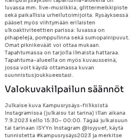
Kampusrysäyksen tapahtuma-alueella on
luvassa mm. live-musiikkia, glittermeikkipiste
sekä paikallisia urheilutoimijoita. Rysäyksessä
pääset myös viihtymään erilaisten
ulkoaktiviteettien parissa: luvassa on
pihapelejä, pomppulinna sekä sumopainipuvut.
Omat piknikeväät voi ottaa mukaan.
Tapahtumassa on tarjolla ilmaista hattaraa.
Tapahtuma-alueella on myös kuvausseinä,
jossa voit käydä ottamassa kuvan
suunnistusjoukkueestasi.
Valokuvakilpailun säännöt
Julkaise kuva Kampusrysäys-fiiliksistä
Instagramissa (julkaisu tai tarina) illan aikana
7.9.2023 kello 15:30– 00:00. Tägää julkaisuun
tai tarinaan ISYYn Instagram @isyyuef, käytä
tunnistetta #kampusrysäys2023 ja merkitse