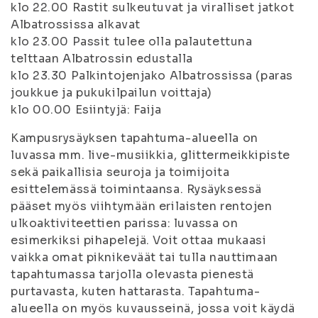
klo 22.00 Rastit sulkeutuvat ja viralliset jatkot
Albatrossissa alkavat
klo 23.00 Passit tulee olla palautettuna
telttaan Albatrossin edustalla
klo 23.30 Palkintojenjako Albatrossissa (paras
joukkue ja pukukilpailun voittaja)
klo 00.00 Esiintyjä: Faija
Kampusrysäyksen tapahtuma-alueella on
luvassa mm. live-musiikkia, glittermeikkipiste
sekä paikallisia seuroja ja toimijoita
esittelemässä toimintaansa. Rysäyksessä
pääset myös viihtymään erilaisten rentojen
ulkoaktiviteettien parissa: luvassa on
esimerkiksi pihapelejä. Voit ottaa mukaasi
vaikka omat piknikeväät tai tulla nauttimaan
tapahtumassa tarjolla olevasta pienestä
purtavasta, kuten hattarasta. Tapahtuma-
alueella on myös kuvausseinä, jossa voit käydä