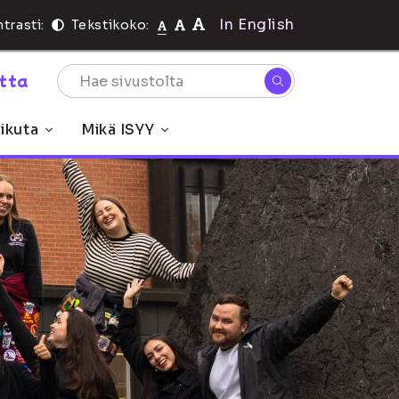
In English
trasti:
Tekstikoko:
rtta
ikuta
Mikä ISYY