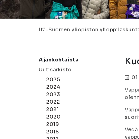
Itä-Suomen yliopiston ylioppilaskunt
Ku
Ajankohtaista
Uutisarkisto
01
2025
2024
Vappu
2023
olenn
2022
2021
Vappu
2020
suori
2019
Vedä 
2018
vappu