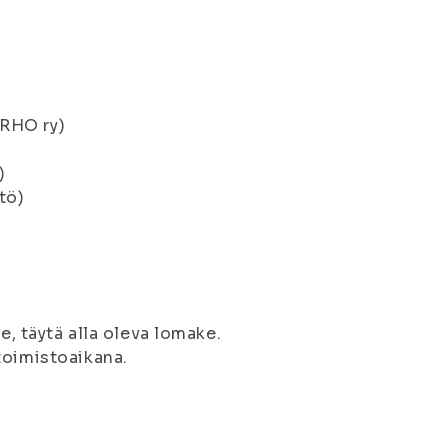
ERHO ry)
)
tö)
e, täytä alla oleva lomake.
toimistoaikana.