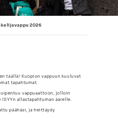
skelijavappu 2026
en täällä! Kuopion vappuun kuuluvat
 omat tapahtumat.
 huipentuu vappuaattoon, jolloin
e ISYYn allastapahtuman äärelle.
attu päähäsi, ja heittäydy