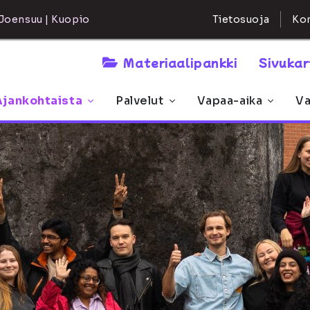
Kon
Joensuu | Kuopio
Tietosuoja
Materiaalipankki
Sivuka
Ajankohtaista
Palvelut
Vapaa-aika
Va