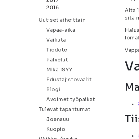
2017
2016
Alta 
sitä 
Uutiset aiheittain
Vapaa-aika
Halua
loma
Vaikuta
Tiedote
Vappu
Palvelut
V
Mikä ISYY
Edustajistovaalit
Ma
Blogi
Avoimet työpaikat
Tulevat tapahtumat
Tii
Joensuu
Kuopio