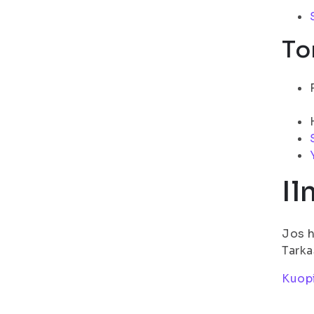
To
Il
Jos h
Tarka
Kuop