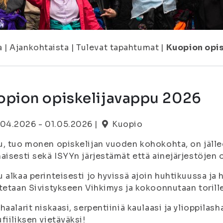
a
|
Ajankohtaista
|
Tulevat tapahtumat
|
Kuopion opi
opion opiskelijavappu 2026
.04.2026 - 01.05.2026 |
Kuopio
, tuo monen opiskelijan vuoden kohokohta, on jälle
aisesti sekä ISYYn järjestämät että ainejärjestöjen
 alkaa perinteisesti jo hyvissä ajoin huhtikuussa ja
tetaan Sivistykseen Vihkimys ja kokoonnutaan torill
haalarit niskaasi, serpentiiniä kaulaasi ja ylioppilash
fiiliksen vietäväksi!