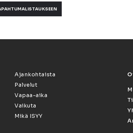
APAHTUMALISTAUKSEEN
Ajankohtaista
O
Palvelut
M
Vapaa-aika
T
Vaikuta
Y
Mikä ISYY
A