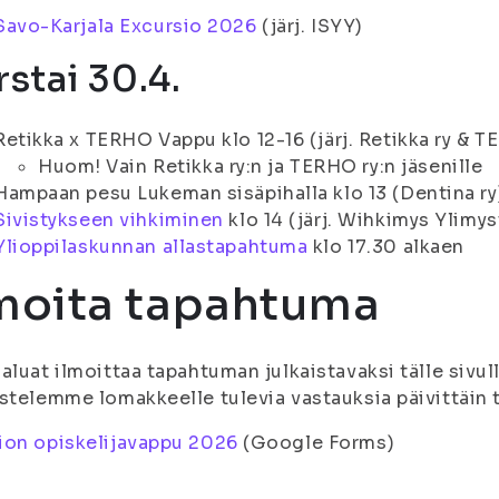
Savo-Karjala Excursio 2026
(järj. ISYY)
rstai 30.4.
Retikka x TERHO Vappu klo 12-16 (järj. Retikka ry & T
Huom! Vain Retikka ry:n ja TERHO ry:n jäsenille
Hampaan pesu Lukeman sisäpihalla klo 13 (Dentina ry
Sivistykseen vihkiminen
klo 14 (järj. Wihkimys Ylimys
Ylioppilaskunnan allastapahtuma
klo 17.30 alkaen
moita tapahtuma
aluat ilmoittaa tapahtuman julkaistavaksi tälle sivull
stelemme lomakkeelle tulevia vastauksia päivittäin 
ion opiskelijavappu 2026
(Google Forms)