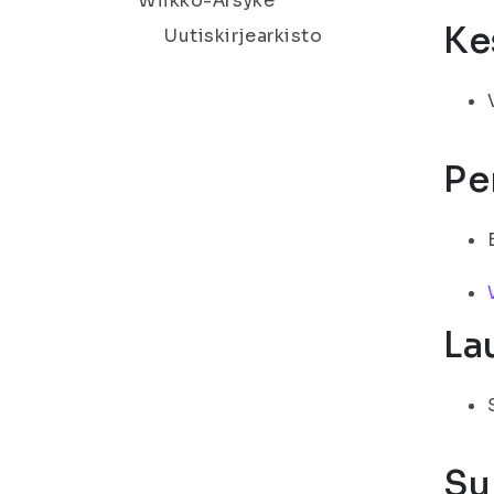
Wiikko-Ärsyke
Ke
Uutiskirjearkisto
Pe
La
Su