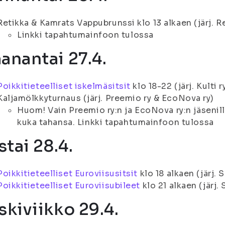
Retikka & Kamrats Vappubrunssi klo 13 alkaen (järj. R
Linkki tapahtumainfoon tulossa
anantai 27.4.
Poikkitieteelliset iskelmäsitsit
klo 18-22 (järj. Kulti 
Kaljamölkkyturnaus (järj. Preemio ry & EcoNova ry)
Huom! Vain Preemio ry:n ja EcoNova ry:n jäsenill
kuka tahansa. Linkki tapahtumainfoon tulossa
stai 28.4.
Poikkitieteelliset Euroviisusitsit
klo 18 alkaen (järj. S
Poikkitieteelliset Euroviisubileet
klo 21 alkaen (järj. 
skiviikko 29.4.