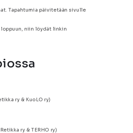
t. Tapahtumia päivitetään sivulle
loppuun, niin löydät linkin
iossa
etikka ry & KuoLO ry)
. Retikka ry & TERHO ry)