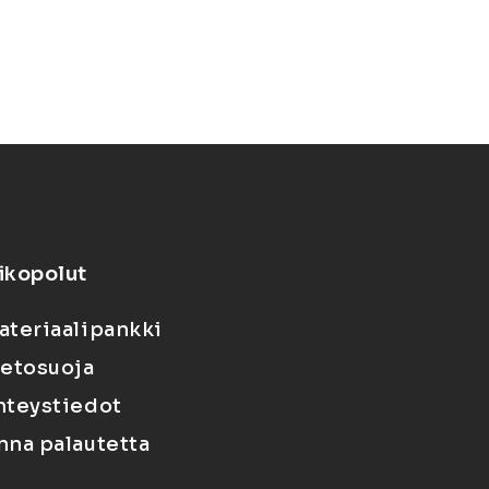
ikopolut
ateriaalipankki
ietosuoja
hteystiedot
nna palautetta