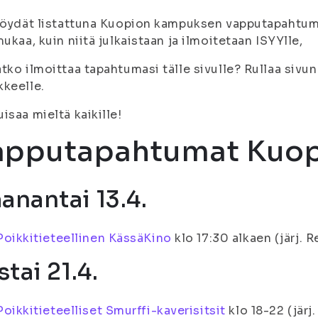
löydät listattuna Kuopion kampuksen vapputapahtuma
mukaa, kuin niitä julkaistaan ja ilmoitetaan ISYYlle,
tko ilmoittaa tapahtumasi tälle sivulle? Rullaa sivun 
kkeelle.
isaa mieltä kaikille!
apputapahtumat Kuop
anantai 13.4.
Poikkitieteellinen KässäKino
klo 17:30 alkaen (järj. R
stai 21.4.
Poikkitieteelliset Smurffi-kaverisitsit
klo 18-22 (järj