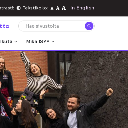
In English
trasti:
Tekstikoko:
rtta
ikuta
Mikä ISYY