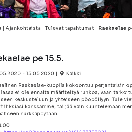
a
|
Ajankohtaista
|
Tulevat tapahtumat
|
Raekaelae pe
kaelae pe 15.5.
.05.2020 - 15.05.2020 |
Kaikki
aalinen Raekaelae-kuppila kokoontuu perjantaisin opi
lassa ei ole ennalta määriteltyä runkoa, vaan tarkoi
seen keskusteluun ja yhteiseen pööpöilyyn. Tule vi
fiiliksiäsi kanssamme, tai jää vain kuuntelemaan me
aaliseen nurkkapöytään.
8.00