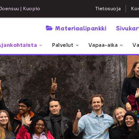
Kon
Joensuu | Kuopio
Tietosuoja
Materiaalipankki
Sivuka
Ajankohtaista
Palvelut
Vapaa-aika
Va