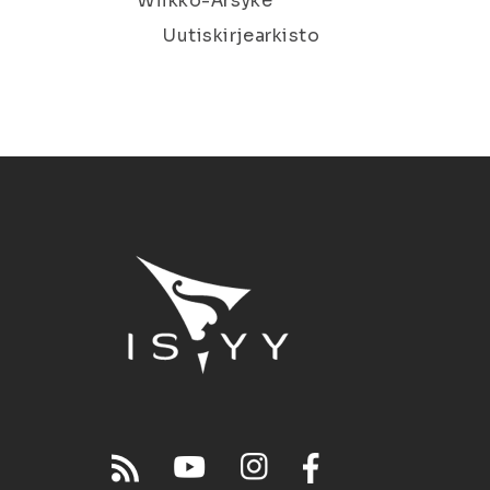
Wiikko-Ärsyke
Uutiskirjearkisto