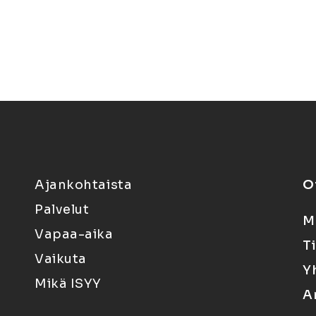
Ajankohtaista
O
Palvelut
M
Vapaa-aika
T
Vaikuta
Y
Mikä ISYY
A