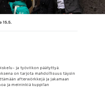
 15.5.
skelu- ja työviikon päätyttyä.
tuksena on tarjota mahdollisuus täysin
ettämään afterwörkkejä ja jakamaan
noa ja meininkiä kuppilan