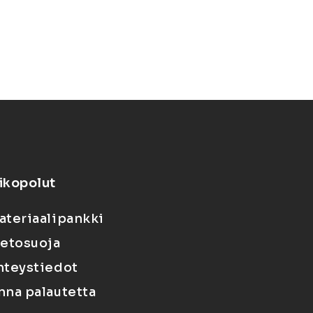
ikopolut
ateriaalipankki
ietosuoja
hteystiedot
nna palautetta