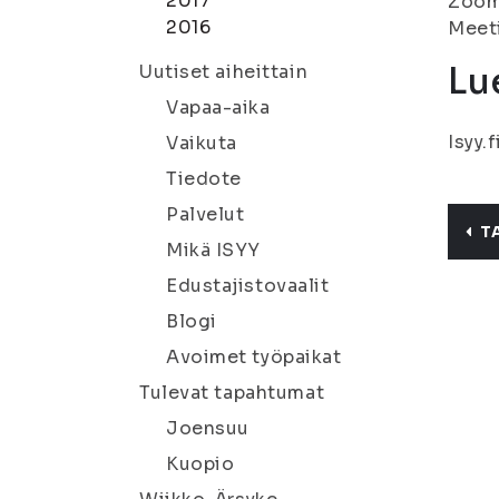
2017
Zoo
2016
Meeti
Lu
Uutiset aiheittain
Vapaa-aika
Isyy.f
Vaikuta
Tiedote
Palvelut
T
Mikä ISYY
Edustajistovaalit
Blogi
Avoimet työpaikat
Tulevat tapahtumat
Joensuu
Kuopio