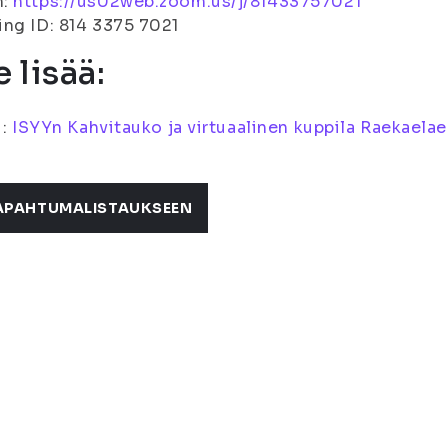
m:
https://us02web.zoom.us/j/81433757021
ng ID: 814 3375 7021
e lisää:
i:
ISYYn Kahvitauko ja virtuaalinen kuppila Raekaelae
APAHTUMALISTAUKSEEN