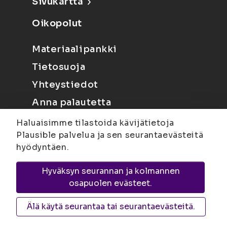
Sivukartta
Oikopolut
Materiaalipankki
Tietosuoja
Yhteystiedot
Anna palautetta
Haluaisimme tilastoida kävijätietoja
Plausible palvelua ja sen seurantaevästeitä
hyödyntäen.
Hyväksyn seurannan ja kolmannen
Joensuu
Suvantokatu 6, 80100 Joensuu |
osapuolen evästeet.
Kuopio
Yliopistonranta 15, PL 1627, 70211
Kuopio
Älä käytä seurantaa tai seurantaevästeitä.