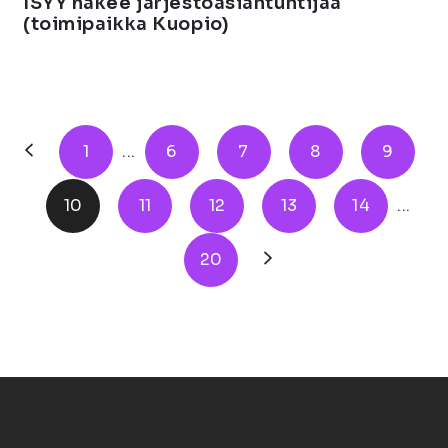
ISYY hakee järjestöasiantuntijaa
(toimipaikka Kuopio)
1
...
6
7
8
9
10
11
12
13
14
...
20