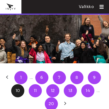
Valikko
1
...
6
7
8
9
10
11
12
13
14
...
20