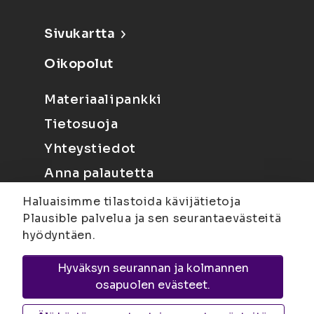
Sivukartta
Oikopolut
Materiaalipankki
Tietosuoja
Yhteystiedot
Anna palautetta
Haluaisimme tilastoida kävijätietoja
Plausible palvelua ja sen seurantaevästeitä
hyödyntäen.
Hyväksyn seurannan ja kolmannen
Joensuu
Suvantokatu 6, 80100 Joensuu |
osapuolen evästeet.
Kuopio
Yliopistonranta 15, PL 1627, 70211