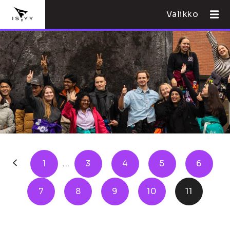
Valikko
1
...
3
4
5
6
7
8
9
10
11