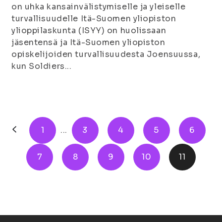
on uhka kansainvälistymiselle ja yleiselle
turvallisuudelle Itä-Suomen yliopiston
ylioppilaskunta (ISYY) on huolissaan
jäsentensä ja Itä-Suomen yliopiston
opiskelijoiden turvallisuudesta Joensuussa,
kun Soldiers...
1
...
3
4
5
6
7
8
9
10
11