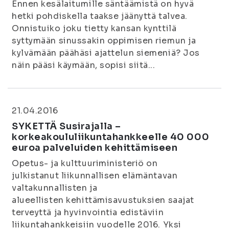
Ennen kesälaitumille säntäämistä on hyvä
hetki pohdiskella taakse jäänyttä talvea.
Onnistuiko joku tietty kansan kynttilä
syttymään sinussakin oppimisen riemun ja
kylvämään päähäsi ajattelun siemeniä? Jos
näin pääsi käymään, sopisi siitä...
21.04.2016
SYKETTÄ Susirajalla –
korkeakoululiikuntahankkeelle 40 000
euroa palveluiden kehittämiseen
Opetus- ja kulttuuriministeriö on
julkistanut liikunnallisen elämäntavan
valtakunnallisten ja
alueellisten kehittämisavustuksien saajat
terveyttä ja hyvinvointia edistäviin
liikuntahankkeisiin vuodelle 2016. Yksi