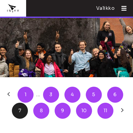
Valikko
1
...
3
4
5
6
7
8
9
10
11