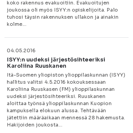
koko rakennus evakuoitiin. Evakuoitujen
joukossa oli myös ISYY:n opiskelijoita. Palo
tuhosi täysin rakennuksen ullakon ja ainakin
kolme...
04.05.2016
ISYY:n uudeksi järjestösihteeriksi
Karoliina Ruuskanen
Itä-Suomen yliopiston ylioppilaskunnan (ISYY)
hallitus valitsi 4.5.2016 kokouksessaan
Karoliina Ruuskasen (FM) ylioppilaskunnan
uudeksi järjestösihteeriksi. Ruuskanen
aloittaa työnsä ylioppilaskunnan Kuopion
kampuksella elokuun alussa. Tehtävään
jätettiin määräaikaan mennessä 28 hakemusta.
Hakijoiden joukosta...