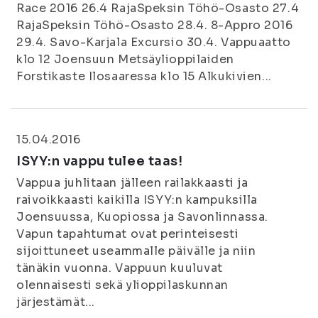
Race 2016 26.4 RajaSpeksin Töhö-Osasto 27.4
RajaSpeksin Töhö-Osasto 28.4. 8-Appro 2016
29.4. Savo-Karjala Excursio 30.4. Vappuaatto
klo 12 Joensuun Metsäylioppilaiden
Forstikaste Ilosaaressa klo 15 Alkukivien...
15.04.2016
ISYY:n vappu tulee taas!
Vappua juhlitaan jälleen railakkaasti ja
raivoikkaasti kaikilla ISYY:n kampuksilla
Joensuussa, Kuopiossa ja Savonlinnassa.
Vapun tapahtumat ovat perinteisesti
sijoittuneet useammalle päivälle ja niin
tänäkin vuonna. Vappuun kuuluvat
olennaisesti sekä ylioppilaskunnan
järjestämät...