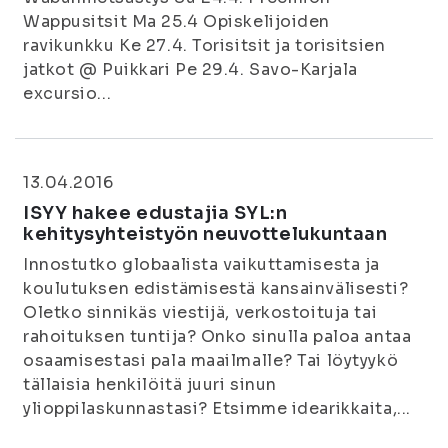
Wappusitsit Ma 25.4 Opiskelijoiden
ravikunkku Ke 27.4. Torisitsit ja torisitsien
jatkot @ Puikkari Pe 29.4. Savo-Karjala
excursio...
13.04.2016
ISYY hakee edustajia SYL:n
kehitysyhteistyön neuvottelukuntaan
Innostutko globaalista vaikuttamisesta ja
koulutuksen edistämisestä kansainvälisesti?
Oletko sinnikäs viestijä, verkostoituja tai
rahoituksen tuntija? Onko sinulla paloa antaa
osaamisestasi pala maailmalle? Tai löytyykö
tällaisia henkilöitä juuri sinun
ylioppilaskunnastasi? Etsimme idearikkaita,...