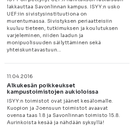
lakkauttaa Savonlinnan kampus. ISYY:n usko
UEF:iin sivistysinstituutiona on
murentumassa. Sivistyksen periaatteisiin
kuuluu tieteen, tutkimuksen ja koulutuksen
varjeleminen, niiden laadun ja
monipuolisuuden säilyttäminen sekä
yhteiskuntavastuun...
11.04.2016
Alkukesän poikkeukset
kampustoimistojen aukioloissa
ISYY:n toimistot ovat jäänet kesälomalle.
Kuopion ja Joensuun toimistot avaavat
ovensa taas 1.8 ja Savonlinnan toimisto 15.8.
Aurinkoista kesää ja nähdään syksyllä!