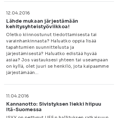
12.04.2016
Lähde mukaan järjestämään
kehitysyhteistyöviikkoa!
Oletko kiinnostunut tiedottamisesta tai
varainhankinnasta? Haluatko oppia lisää
tapahtumien suunnittelusta ja
järjestämisestä? Haluatko edistää hyvää
asiaa? Jos vastauksesi yhteen tai useampaan
on kyllä, olet juuri se henkilö, jota kaipaamme
järjestämään...
11.04.2016
Kannanotto: Sivistyksen liekki hiipuu
Itä-Suomessa
ISYY on pettynyt UEF:n hallituksen ratkaisuun