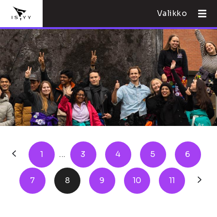
Valikko
1
...
3
4
5
6
7
8
9
10
11